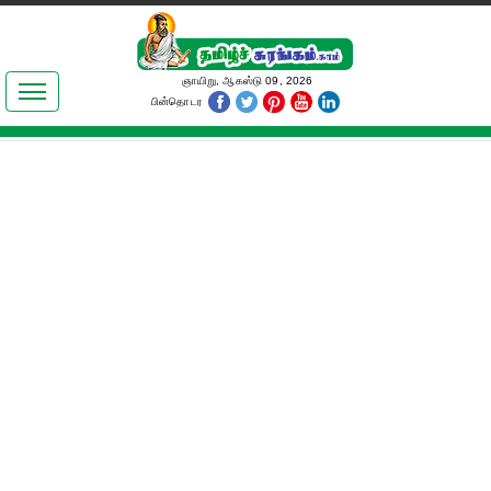
இலக்கியங்கள்
ஞாயிறு, ஆகஸ்டு 09, 2026
பின்தொடர
தமிழ் உலகம்
அறிவியல்
பொதுஅறிவு
ஆன்மிகம்
ஜோதிடம்
மருத்துவம்
பெண்கள் பகுதி
நகைச்சுவை
கலையுலகம்