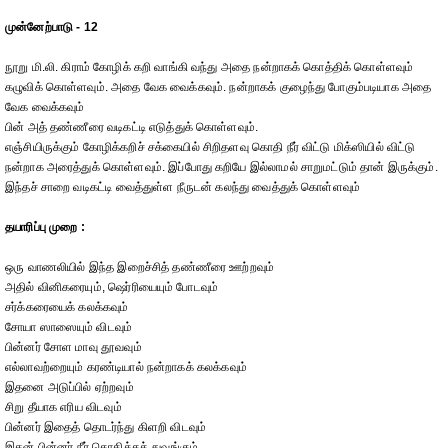
முன்னேற்பாடு - 12
நூறு மி.லி. கிராம் கோழிக் கறி வாங்கி வந்து அதை நன்றாகக் கொத்திக் கொள்ளவும்
கழுவிக் கொள்ளவும். அதை வேக வைக்கவும். நன்றாகக் குழைந்து போகும்படியாக அதை
வேக வைக்கவும்
பின் அத் தண்ணீரை வடிகட்டி எடுத்துக் கொள்ளவும்.
எஞ்சியிருக்கும் கோழிக்கறிச் சக்கையில் சிறிதளவு கொதி நீர் விட்டு மிக்ஸியில் விட்டு
நன்றாக அரைத்துக் கொள்ளவும். இப்போது கறியே இல்லாமல் சாறுமட்டும் தான் இருக்கும்.
இந்தச் சாறை வடிகட்டி வைத்துள்ள நீருடன் கலந்து வைத்துக் கொள்ளவும்
தயாரிப்பு முறை :
ஒரு வாணலியில் இந்த இறைச்சித் தண்ணீரை ஊற்றவும்
அதில் வினிகரையும், ஷெர்ரியையும் போடவும்
சர்க்கரையைக் கலக்கவும்
சோயா ஸாஸையும் விடவும்
பின்னர் சோள மாவு தூவவும்
எல்லாவற்றையும் கரண்டியால் நன்றாகக் கலக்கவும்
இதனை அடுப்பில் ஏற்றவும்
சிறு தீயாக எரிய விடவும்
பின்னர் இதைத் தொடர்ந்து கிளறி விடவும்
இதன் பின்னர் நீர் கொதிக்கத் துவங்கும்