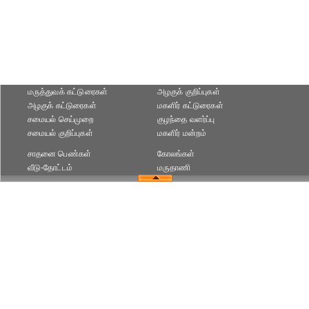
மருத்துவக் கட்டுரைகள்
அழகுக் குறிப்புகள்
அழகுக் கட்டுரைகள்
மகளிர் கட்டுரைகள்
சமையல் செய்முறை
குழந்தை வளர்ப்பு
சமையல் குறிப்புகள்
மகளிர் மன்றம்
சாதனை பெண்கள்
கோலங்கள்
வீடு-தோட்டம்
மருதாணி