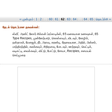
‹‹ முன்புறம்
1
2
60
61
62
63
64
64
65
தொடர்ச்சி ››
|
|
| ... |
|
|
|
|
| ... |
|
|
தேட‌ல் தொட‌ர்பான தகவ‌ல்க‌ள்:
ஸ்வீட் அண்ட் ஸோர் சிக்கன் ப்ரம்ஸடிக்ஸ், 65 வகையான உணவுகள், 65
Type Recipes, முன்னேற்பாடு, கொள்ளவும், விடவும், கோழிக்,
நன்றாகக், மேஜைக், நீர், அளவு, கரண்டி, தேவையான, அதில், பின்னர்,
பாத்திரத்தில், கலக்கவும், சிறிதளவு, போடவும், ஊற்றவும், வெட்டிக்,
வடிகட்டி, வைக்கவும், விட்டு, போட்டு, சோயா, Recipies, சமையல்
செய்முறை