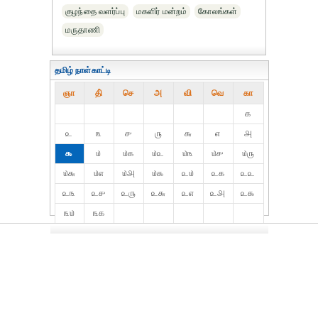
குழந்தை வளர்ப்பு
மகளிர் மன்றம்
கோலங்கள்
மருதாணி
தமிழ் நாள்காட்டி
ஞா
தி்
செ
அ
வி
வெ
கா
௧
௨
௩
௪
௫
௬
௭
௮
௯
௰
௰௧
௰௨
௰௩
௰௪
௰௫
௰௬
௰௭
௰௮
௰௯
௨௰
௨௧
௨௨
௨௩
௨௪
௨௫
௨௬
௨௭
௨௮
௨௯
௩௰
௩௧