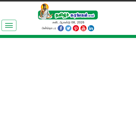
இலக்கியங்கள்
சனி, ஆகஸ்டு 08, 2026
பின்தொடர
தமிழ் உலகம்
அறிவியல்
பொதுஅறிவு
ஆன்மிகம்
ஜோதிடம்
மருத்துவம்
பெண்கள் பகுதி
நகைச்சுவை
கலையுலகம்