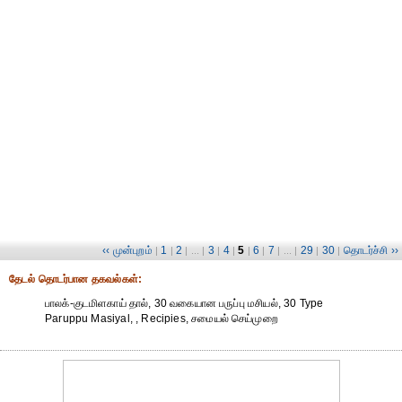
‹‹ முன்புறம்
1
2
3
4
5
6
7
29
30
தொடர்ச்சி ››
|
|
| ... |
|
|
|
|
| ... |
|
|
தேட‌ல் தொட‌ர்பான தகவ‌ல்க‌ள்:
பாலக்-குடமிளகாய் தால், 30 வகையான பருப்பு மசியல், 30 Type
Paruppu Masiyal, , Recipies, சமையல் செய்முறை