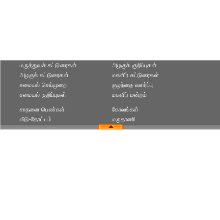
மருத்துவக் கட்டுரைகள்
அழகுக் குறிப்புகள்
அழகுக் கட்டுரைகள்
மகளிர் கட்டுரைகள்
சமையல் செய்முறை
குழந்தை வளர்ப்பு
சமையல் குறிப்புகள்
மகளிர் மன்றம்
சாதனை பெண்கள்
கோலங்கள்
வீடு-தோட்டம்
மருதாணி