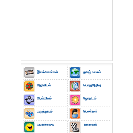
இலக்கியங்கள்
தமிழ் உலகம்
அறிவியல்
பொதுஅறிவு
ஆன்மிகம்
ஜோதிடம்
மருத்துவம்
பெண்கள்
நகைச்சுவை
கலைகள்