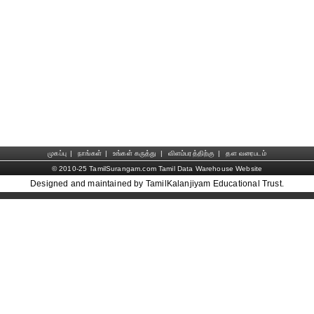
முகப்பு
|
நாங்கள்
|
உங்கள் கருத்து
|
விளம்பரத்திற்கு
|
தள வரைபடம்
© 2010-25 TamilSurangam.com Tamil Data Warehouse Website
Designed and maintained by TamilKalanjiyam Educational Trust.