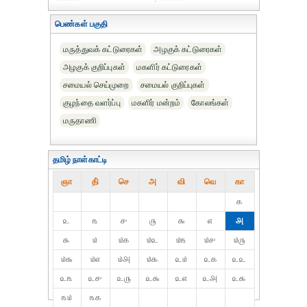
பெண்கள் பகுதி
மருத்துவக் கட்டுரைகள்
அழகுக் கட்டுரைகள்
அழகுக் குறிப்புகள்
மகளிர் கட்டுரைகள்
சமையல் செய்முறை
சமையல் குறிப்புகள்
குழந்தை வளர்ப்பு
மகளிர் மன்றம்
கோலங்கள்
மருதாணி
தமிழ் நாள்காட்டி
ஞா
தி்
செ
அ
வி
வெ
கா
௧
௨
௩
௪
௫
௬
௭
௮
௯
௰
௰௧
௰௨
௰௩
௰௪
௰௫
௰௬
௰௭
௰௮
௰௯
௨௰
௨௧
௨௨
௨௩
௨௪
௨௫
௨௬
௨௭
௨௮
௨௯
௩௰
௩௧