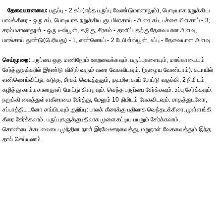
தேவையானவை:
பருப்பு - 2 கப் (எந்த பருப்பு வேண்டுமானாலும்), பொடியாக நறுக்கிய
பாலக்கீரை - ஒரு கப், பொடியாக நறுக்கிய குடமிளகாய் - அரை கப், பச்சை மிளகாய் - 3,
கரம்மசாலாதூள் - ஒரு டீஸ்பூன், கடுகு, சீரகம் - தாளிப்பதற்கு தேவையான அளவு,
மாங்காய் துண்டு(பெரியது) - 1, எண்ணெய் - 2 டேபிள்ஸ்பூன், உப்பு - தேவையான அளவு.
செய்முறை:
பருப்பை ஒரு மணிநேரம் ஊறவைக்கவும். பருப்புகளையும், மாங்காயையும்
சேர்த்துகுக்கரில் இரண்டு விசில் வரும் வரை வேகவிடவும். (குழைய வேண்டாம்). கடாயில்
எண்ணெய்விட்டு, கடுகு, சீரகம் வெடித்ததும், குடமிளகாய் போட்டு வதக்கி, 2 நிமிடம்
கழித்து கரம்மசாலாதூள் போட்டு கிளறவும். வெந்த பருப்பை சேர்க்கவும். உப்பு சேர்க்கவும்.
நறுக்கி வைத்துள்ளகீரையை சேர்த்து, மேலும் 10 நிமிடம் வேகவிடவும். சாதத்துடனோ,
சப்பாத்தியுடனோ சாப்பிடவும்.குறிப்பு: பாலக் கீரைக்கு பதிலாக வெந்தயக்கீரை, முள்ளங்கி
கீரை சேர்க்கலாம். பருப்புகளுக்குபதிலாக முளைகட்டிய பயறும் சேர்க்கலாம்.
கொண்டைக்கடலையை முந்தின நாள் இரவேஊறவைத்து, மறுநாள் வேகவைத்தும் இந்த
தால் செய்யலாம்.