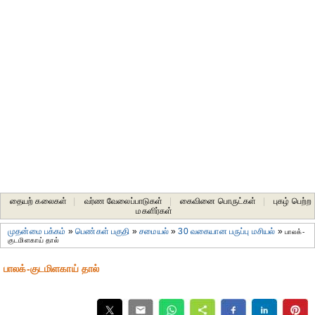
தையற் கலைகள்
|
வர்ண வேலைப்பாடுகள்
|
கைவினை பொருட்கள்
|
புகழ் பெற்ற
மகளிர்கள்
முதன்மை பக்கம்
»
பெண்கள் பகுதி
»
சமையல்
»
30 வகையான பருப்பு மசியல்
»
பாலக்-
குடமிளகாய் தால்
பாலக்-குடமிளகாய் தால்