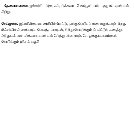
தேவையானவை:
ஜவ்வரிசி - அரை கப், சர்க்கரை - 2 டீஸ்பூன், பால் - ஒரு கப், ஏலக்காய் -
சிறிது.
செய்முறை:
ஜவ்வரிசியை வாணலியில் போட்டு, நன்கு பொரியும் வரை வறுக்கவும். பிறகு
மிக்ஸியில் அரைக்கவும். பொடித்த மாவுடன், சிறிது கொதிக்கும் நீர் விட்டுக் கரைத்து,
அத்துடன் பால், சர்க்கரை, ஏலக்காய் சேர்த்து பரிமாறவும். தோலுக்கு பளபளப்பைக்
கொடுக்கும் இந்தக் கஞ்சி.