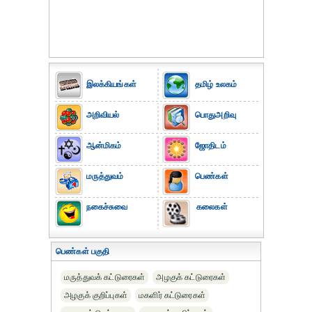
இலக்கியங்கள்
தமிழ் உலகம்
அறிவியல்
பொதுஅறிவு
ஆன்மிகம்
ஜோதிடம்
மருத்துவம்
பெண்கள்
நகைச்சுவை
கலைகள்
பெண்கள் பகுதி
மருத்துவக் கட்டுரைகள்
அழகுக் கட்டுரைகள்
அழகுக் குறிப்புகள்
மகளிர் கட்டுரைகள்