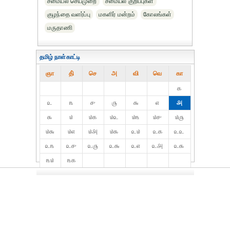
சமையல் செய்முறை
சமையல் குறிப்புகள்
குழந்தை வளர்ப்பு
மகளிர் மன்றம்
கோலங்கள்
மருதாணி
தமிழ் நாள்காட்டி
ஞா
தி்
செ
அ
வி
வெ
கா
௧
௨
௩
௪
௫
௬
௭
௮
௯
௰
௰௧
௰௨
௰௩
௰௪
௰௫
௰௬
௰௭
௰௮
௰௯
௨௰
௨௧
௨௨
௨௩
௨௪
௨௫
௨௬
௨௭
௨௮
௨௯
௩௰
௩௧