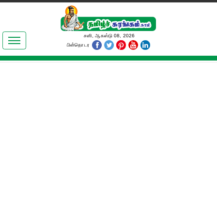
இலக்கியங்கள்
சனி, ஆகஸ்டு 08, 2026
பின்தொடர
தமிழ் உலகம்
அறிவியல்
பொதுஅறிவு
ஆன்மிகம்
ஜோதிடம்
மருத்துவம்
பெண்கள் பகுதி
நகைச்சுவை
கலையுலகம்