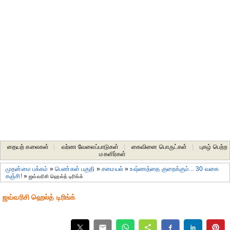
தையற் கலைகள்
|
வர்ண வேலைப்பாடுகள்
|
கைவினை பொருட்கள்
|
புகழ் பெற்ற
மகளிர்கள்
முதன்மை பக்கம்
»
பெண்கள் பகுதி
»
சமையல்
»
உஷ்ணத்தை குறைக்கும்... 30 வகை
கஞ்சி!
»
ஜவ்வரிசி ஹெல்த் டிரிங்க்
ஜவ்வரிசி ஹெல்த் டிரிங்க்