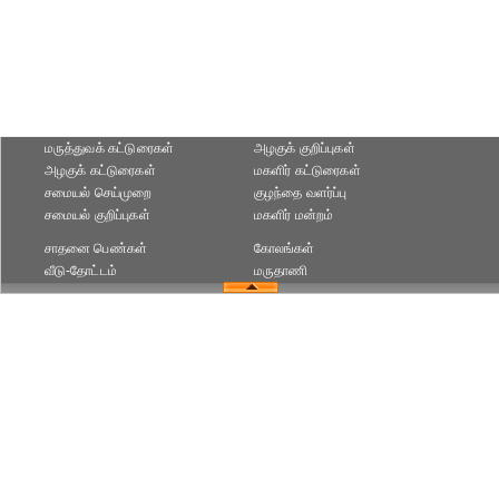
மருத்துவக் கட்டுரைகள்
அழகுக் குறிப்புகள்
அழகுக் கட்டுரைகள்
மகளிர் கட்டுரைகள்
சமையல் செய்முறை
குழந்தை வளர்ப்பு
சமையல் குறிப்புகள்
மகளிர் மன்றம்
சாதனை பெண்கள்
கோலங்கள்
வீடு-தோட்டம்
மருதாணி