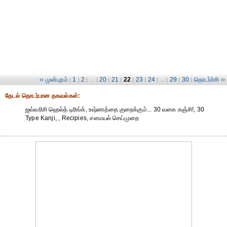
‹‹ முன்புறம்
1
2
20
21
22
23
24
29
30
தொடர்ச்சி ››
|
|
| ... |
|
|
|
|
| ... |
|
|
தேட‌ல் தொட‌ர்பான தகவ‌ல்க‌ள்:
ஜவ்வரிசி ஹெல்த் டிரிங்க், உஷ்ணத்தை குறைக்கும்... 30 வகை கஞ்சி!, 30
Type Kanji, , Recipies, சமையல் செய்முறை