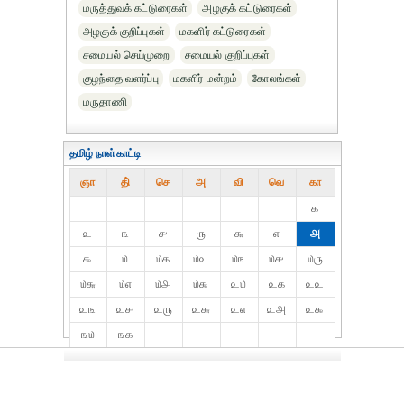
மருத்துவக் கட்டுரைகள்
அழகுக் கட்டுரைகள்
அழகுக் குறிப்புகள்
மகளிர் கட்டுரைகள்
சமையல் செய்முறை
சமையல் குறிப்புகள்
குழந்தை வளர்ப்பு
மகளிர் மன்றம்
கோலங்கள்
மருதாணி
தமிழ் நாள்காட்டி
ஞா
தி்
செ
அ
வி
வெ
கா
௧
௨
௩
௪
௫
௬
௭
௮
௯
௰
௰௧
௰௨
௰௩
௰௪
௰௫
௰௬
௰௭
௰௮
௰௯
௨௰
௨௧
௨௨
௨௩
௨௪
௨௫
௨௬
௨௭
௨௮
௨௯
௩௰
௩௧