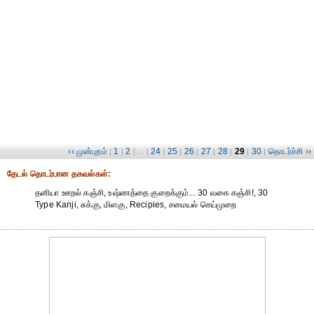
‹‹ முன்புறம்
1
2
24
25
26
27
28
29
30
தொடர்ச்சி ››
|
|
| ... |
|
|
|
|
|
|
|
தேட‌ல் தொட‌ர்பான தகவ‌ல்க‌ள்:
தனியா ஊறல் கஞ்சி, உஷ்ணத்தை குறைக்கும்... 30 வகை கஞ்சி!, 30
Type Kanji, சுக்கு, மிளகு, Recipies, சமையல் செய்முறை