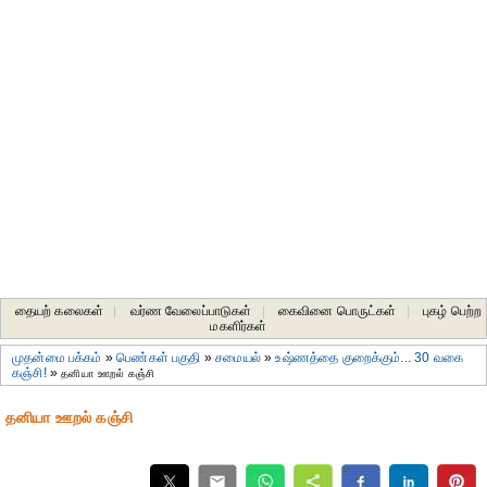
தையற் கலைகள்
|
வர்ண வேலைப்பாடுகள்
|
கைவினை பொருட்கள்
|
புகழ் பெற்ற
மகளிர்கள்
முதன்மை பக்கம்
»
பெண்கள் பகுதி
»
சமையல்
»
உஷ்ணத்தை குறைக்கும்... 30 வகை
கஞ்சி!
»
தனியா ஊறல் கஞ்சி
தனியா ஊறல் கஞ்சி