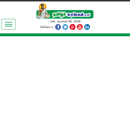
இலக்கியங்கள்
சனி, ஆகஸ்டு 08, 2026
பின்தொடர
தமிழ் உலகம்
அறிவியல்
பொதுஅறிவு
ஆன்மிகம்
ஜோதிடம்
மருத்துவம்
பெண்கள் பகுதி
நகைச்சுவை
கலையுலகம்