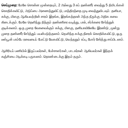
செய்முறை:
மேலே சொன்ன மூன்றையும், 2 அல்லது 3 கப் தண்ணீர் வைத்து 5 நிமிடங்கள்
கொதிக்கவிட்டு, அடுப்பை அணைத்துவிட்டு, பாத்திரத்தை மூடி வைத்துவிடவும். தனியா,
சுக்கு, மிளகு ஆகியவற்றின் சாரம் இறங்க, இறங்கத்தான் அந்த நீருக்கு அதிக சுவை
கிடைக்கும். மேலே தெளிந்து நிற்கும் தண்ணீரை வடித்து, பால், சர்க்கரை சேர்த்துக்
குடிக்கலாம். ஒரு முறை வேகவைக்கும் சுக்கு, மிளகு, தனியாவிலேயே இரண்டு, மூன்று
முறை தண்ணீர் சேர்த்துப் பயன்படுத்தலாம். தெளிந்த சுக்கு நீரைக் கொதிக்கவிட்டு, ஒரு
டீஸ்பூன் பாம்பே ரவையைப் போட்டு வேகவிட்டு, வெந்ததும் உப்பு, மோர் சேர்த்து சாப்பிடலாம்.
ஆசிரியப் பணியில் இருப்பவர்கள், பேச்சாளர்கள், பாடகர்கள் ஆகியவர்கள் இந்தக்
கஞ்சியை அடிக்கடி பருகலாம். தொண்டைக்கு இதம் தரும்.