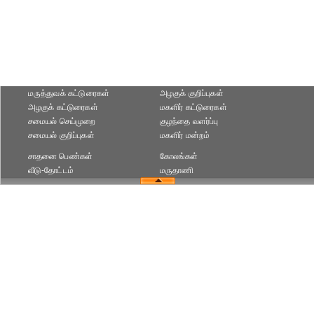
மருத்துவக் கட்டுரைகள்
அழகுக் குறிப்புகள்
அழகுக் கட்டுரைகள்
மகளிர் கட்டுரைகள்
சமையல் செய்முறை
குழந்தை வளர்ப்பு
சமையல் குறிப்புகள்
மகளிர் மன்றம்
சாதனை பெண்கள்
கோலங்கள்
வீடு-தோட்டம்
மருதாணி