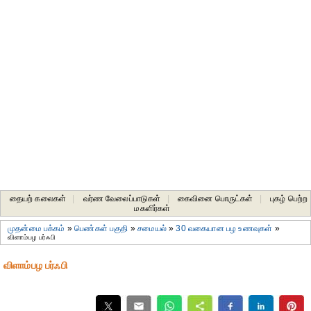
தையற் கலைகள்
|
வர்ண வேலைப்பாடுகள்
|
கைவினை பொருட்கள்
|
புகழ் பெற்ற
மகளிர்கள்
முதன்மை பக்கம்
»
பெண்கள் பகுதி
»
சமையல்
»
30 வகையான பழ உணவுகள்
»
விளாம்பழ பர்ஃபி
விளாம்பழ பர்ஃபி