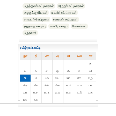
மருத்துவக் கட்டுரைகள்
அழகுக் கட்டுரைகள்
அழகுக் குறிப்புகள்
மகளிர் கட்டுரைகள்
சமையல் செய்முறை
சமையல் குறிப்புகள்
குழந்தை வளர்ப்பு
மகளிர் மன்றம்
கோலங்கள்
மருதாணி
தமிழ் நாள்காட்டி
ஞா
தி்
செ
அ
வி
வெ
கா
௧
௨
௩
௪
௫
௬
௭
௮
௯
௰
௰௧
௰௨
௰௩
௰௪
௰௫
௰௬
௰௭
௰௮
௰௯
௨௰
௨௧
௨௨
௨௩
௨௪
௨௫
௨௬
௨௭
௨௮
௨௯
௩௰
௩௧