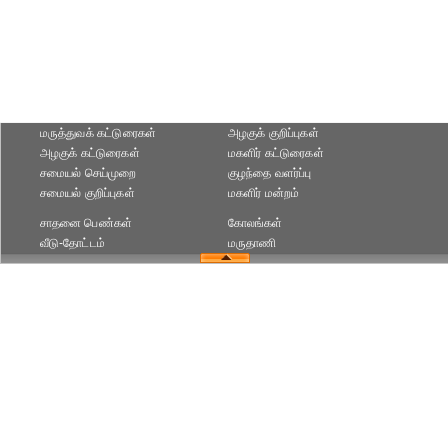
மருத்துவக் கட்டுரைகள்
அழகுக் குறிப்புகள்
அழகுக் கட்டுரைகள்
மகளிர் கட்டுரைகள்
சமையல் செய்முறை
குழந்தை வளர்ப்பு
சமையல் குறிப்புகள்
மகளிர் மன்றம்
சாதனை பெண்கள்
கோலங்கள்
வீடு-தோட்டம்
மருதாணி