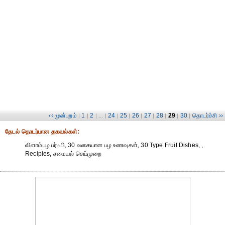
‹‹ முன்புறம்
1
2
24
25
26
27
28
29
30
தொடர்ச்சி ››
|
|
| ... |
|
|
|
|
|
|
|
தேட‌ல் தொட‌ர்பான தகவ‌ல்க‌ள்:
விளாம்பழ பர்ஃபி, 30 வகையான பழ உணவுகள், 30 Type Fruit Dishes, ,
Recipies, சமையல் செய்முறை