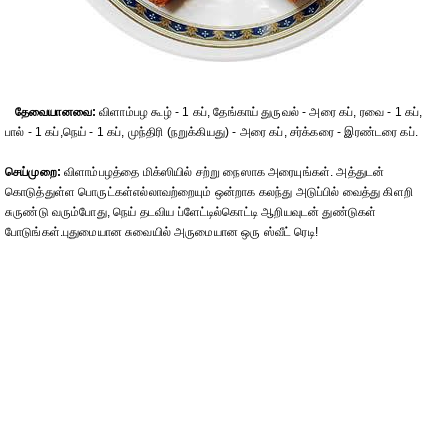
தேவையானவை:
விளாம்பழ கூழ் - 1 கப், தேங்காய் துருவல் - அரை கப், ரவை - 1 கப்,
பால் - 1 கப்,நெய் - 1 கப், முந்திரி (நறுக்கியது) - அரை கப், சர்க்கரை - இரண்டரை கப்.
செய்முறை:
விளாம்பழத்தை மிக்ஸியில் சற்று நைஸாக அரையுங்கள். அத்துடன்
கொடுத்துள்ள பொருட்கள்எல்லாவற்றையும் ஒன்றாக கலந்து அடுப்பில் வைத்து கிளறி
சுருண்டு வரும்போது, நெய் தடவிய ப்ளேட்டில்கொட்டி ஆறியவுடன் துண்டுகள்
போடுங்கள்.புதுமையான சுவையில் அருமையான ஒரு ஸ்வீட் ரெடி!