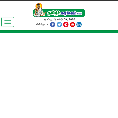
இலக்கியங்கள்
ஞாயிறு, ஆகஸ்டு 09, 2026
பின்தொடர
தமிழ் உலகம்
அறிவியல்
பொதுஅறிவு
ஆன்மிகம்
ஜோதிடம்
மருத்துவம்
பெண்கள் பகுதி
நகைச்சுவை
கலையுலகம்