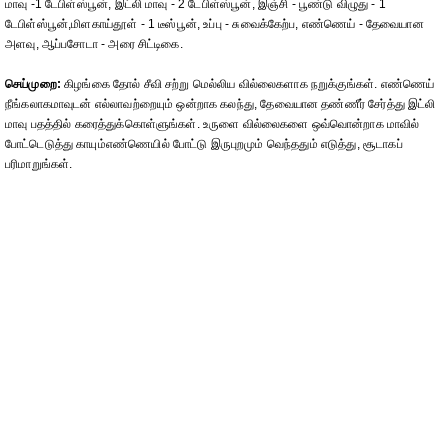
மாவு -1 டேபிள்ஸ்பூன், இட்லி மாவு - 2 டேபிள்ஸ்பூன், இஞ்சி - பூண்டு விழுது - 1
டேபிள்ஸ்பூன்,மிளகாய்தூள் - 1 டீஸ்பூன், உப்பு - சுவைக்கேற்ப, எண்ணெய் - தேவையான
அளவு, ஆப்பசோடா - அரை சிட்டிகை.
செய்முறை:
கிழங்கை தோல் சீவி சற்று மெல்லிய வில்லைகளாக நறுக்குங்கள். எண்ணெய்
நீங்கலாகமாவுடன் எல்லாவற்றையும் ஒன்றாக கலந்து, தேவையான தண்ணீர் சேர்த்து இட்லி
மாவு பதத்தில் கரைத்துக்கொள்ளுங்கள். உருளை வில்லைகளை ஒவ்வொன்றாக மாவில்
போட்டெடுத்து காயும்எண்ணெயில் போட்டு இருபுறமும் வெந்ததும் எடுத்து, சூடாகப்
பரிமாறுங்கள்.