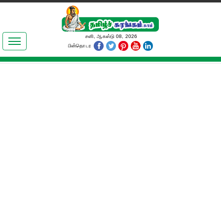
இலக்கியங்கள்
சனி, ஆகஸ்டு 08, 2026
பின்தொடர
தமிழ் உலகம்
அறிவியல்
பொதுஅறிவு
ஆன்மிகம்
ஜோதிடம்
மருத்துவம்
பெண்கள் பகுதி
நகைச்சுவை
கலையுலகம்