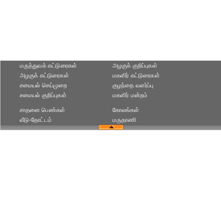
மருத்துவக் கட்டுரைகள்
அழகுக் குறிப்புகள்
அழகுக் கட்டுரைகள்
மகளிர் கட்டுரைகள்
சமையல் செய்முறை
குழந்தை வளர்ப்பு
சமையல் குறிப்புகள்
மகளிர் மன்றம்
சாதனை பெண்கள்
கோலங்கள்
வீடு-தோட்டம்
மருதாணி