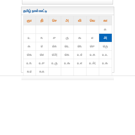
தமிழ் நாள்காட்டி
ஞா
தி்
செ
அ
வி
வெ
கா
௧
௨
௩
௪
௫
௬
௭
௮
௯
௰
௰௧
௰௨
௰௩
௰௪
௰௫
௰௬
௰௭
௰௮
௰௯
௨௰
௨௧
௨௨
௨௩
௨௪
௨௫
௨௬
௨௭
௨௮
௨௯
௩௰
௩௧