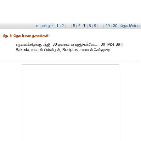
‹‹ முன்புறம்
1
2
5
6
7
8
9
29
30
தொடர்ச்சி ››
|
|
| ... |
|
|
|
|
| ... |
|
|
தேட‌ல் தொட‌ர்பான தகவ‌ல்க‌ள்:
உருளைக்கிழங்கு பஜ்ஜி, 30 வகையான பஜ்ஜி-பக்கோடா, 30 Type Bajji
Bakoda, மாவு, டேபிள்ஸ்பூன், Recipies, சமையல் செய்முறை