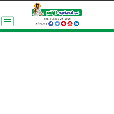
இலக்கியங்கள்
சனி, ஆகஸ்டு 08, 2026
பின்தொடர
தமிழ் உலகம்
அறிவியல்
பொதுஅறிவு
ஆன்மிகம்
ஜோதிடம்
மருத்துவம்
பெண்கள் பகுதி
நகைச்சுவை
கலையுலகம்