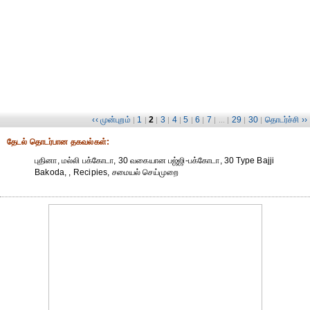
‹‹ முன்புறம்
1
2
3
4
5
6
7
29
30
தொடர்ச்சி ››
|
|
|
|
|
|
|
| ... |
|
|
தேட‌ல் தொட‌ர்பான தகவ‌ல்க‌ள்:
புதினா, மல்லி பக்கோடா, 30 வகையான பஜ்ஜி-பக்கோடா, 30 Type Bajji
Bakoda, , Recipies, சமையல் செய்முறை