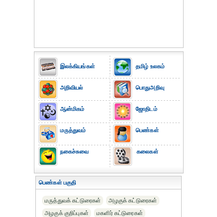
இலக்கியங்கள்
தமிழ் உலகம்
அறிவியல்
பொதுஅறிவு
ஆன்மிகம்
ஜோதிடம்
மருத்துவம்
பெண்கள்
நகைச்சுவை
கலைகள்
பெண்கள் பகுதி
மருத்துவக் கட்டுரைகள்
அழகுக் கட்டுரைகள்
அழகுக் குறிப்புகள்
மகளிர் கட்டுரைகள்