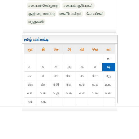
சமையல் செய்முறை
சமையல் குறிப்புகள்
குழந்தை வளர்ப்பு
மகளிர் மன்றம்
கோலங்கள்
மருதாணி
தமிழ் நாள்காட்டி
ஞா
தி்
செ
அ
வி
வெ
கா
௧
௨
௩
௪
௫
௬
௭
௮
௯
௰
௰௧
௰௨
௰௩
௰௪
௰௫
௰௬
௰௭
௰௮
௰௯
௨௰
௨௧
௨௨
௨௩
௨௪
௨௫
௨௬
௨௭
௨௮
௨௯
௩௰
௩௧