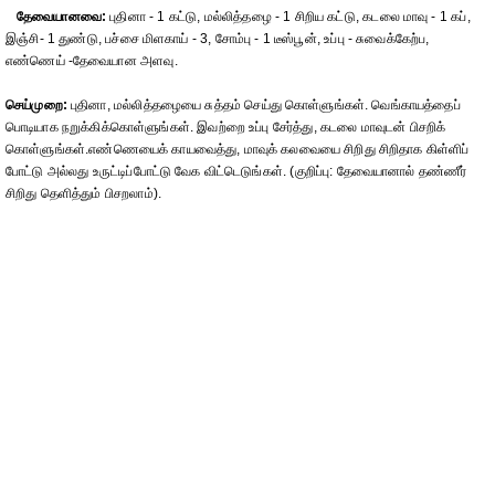
தேவையானவை:
புதினா - 1 கட்டு, மல்லித்தழை - 1 சிறிய கட்டு, கடலை மாவு - 1 கப்,
இஞ்சி- 1 துண்டு, பச்சை மிளகாய் - 3, சோம்பு - 1 டீஸ்பூன், உப்பு - சுவைக்கேற்ப,
எண்ணெய் -தேவையான அளவு.
செய்முறை:
புதினா, மல்லித்தழையை சுத்தம் செய்து கொள்ளுங்கள். வெங்காயத்தைப்
பொடியாக நறுக்கிக்கொள்ளுங்கள். இவற்றை உப்பு சேர்த்து, கடலை மாவுடன் பிசறிக்
கொள்ளுங்கள்.எண்ணெயைக் காயவைத்து, மாவுக் கலவையை சிறிது சிறிதாக கிள்ளிப்
போட்டு அல்லது உருட்டிப்போட்டு வேக விட்டெடுங்கள். (குறிப்பு: தேவையானால் தண்ணீர்
சிறிது தெளித்தும் பிசறலாம்).