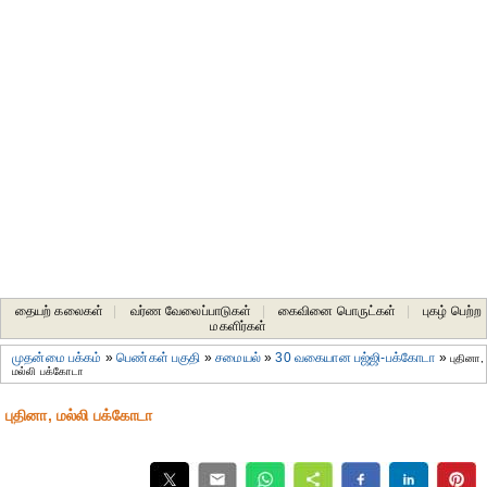
தையற் கலைகள்
|
வர்ண வேலைப்பாடுகள்
|
கைவினை பொருட்கள்
|
புகழ் பெற்ற
மகளிர்கள்
முதன்மை பக்கம்
»
பெண்கள் பகுதி
»
சமையல்
»
30 வகையான பஜ்ஜி-பக்கோடா
»
புதினா,
மல்லி பக்கோடா
புதினா, மல்லி பக்கோடா