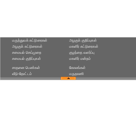
மருத்துவக் கட்டுரைகள்
அழகுக் குறிப்புகள்
அழகுக் கட்டுரைகள்
மகளிர் கட்டுரைகள்
சமையல் செய்முறை
குழந்தை வளர்ப்பு
சமையல் குறிப்புகள்
மகளிர் மன்றம்
சாதனை பெண்கள்
கோலங்கள்
வீடு-தோட்டம்
மருதாணி