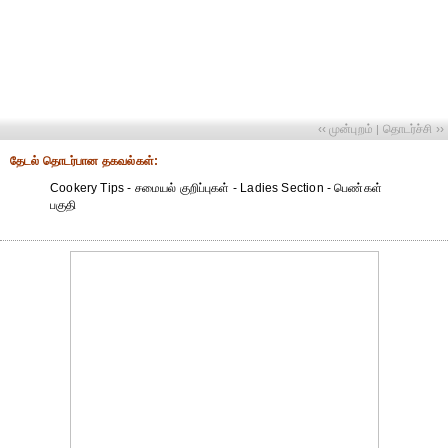
‹‹ முன்புறம்
தொடர்ச்சி ››
|
தேட‌ல் தொட‌ர்பான தகவ‌ல்க‌ள்:
Cookery Tips - சமையல் குறிப்புகள் - Ladies Section - பெண்கள்
பகுதி