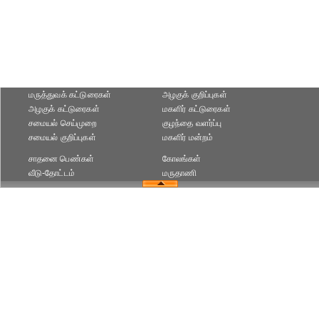
மருத்துவக் கட்டுரைகள்
அழகுக் குறிப்புகள்
அழகுக் கட்டுரைகள்
மகளிர் கட்டுரைகள்
சமையல் செய்முறை
குழந்தை வளர்ப்பு
சமையல் குறிப்புகள்
மகளிர் மன்றம்
சாதனை பெண்கள்
கோலங்கள்
வீடு-தோட்டம்
மருதாணி