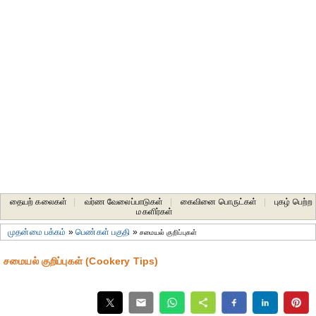
தையற் கலைகள்
|
வர்ண வேலைப்பாடுகள்
|
கைவினை பொருட்கள்
|
புகழ் பெற்ற
மகளிர்கள்
முதன்மை பக்கம்
»
பெண்கள் பகுதி
»
சமையல் குறிப்புகள்
சமையல் குறிப்புகள் (Cookery Tips)