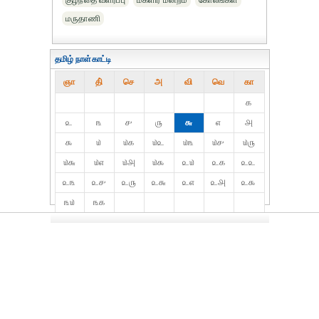
குழந்தை வளர்ப்பு
மகளிர் மன்றம்
கோலங்கள்
மருதாணி
தமிழ் நாள்காட்டி
ஞா
தி்
செ
அ
வி
வெ
கா
௧
௨
௩
௪
௫
௬
௭
௮
௯
௰
௰௧
௰௨
௰௩
௰௪
௰௫
௰௬
௰௭
௰௮
௰௯
௨௰
௨௧
௨௨
௨௩
௨௪
௨௫
௨௬
௨௭
௨௮
௨௯
௩௰
௩௧