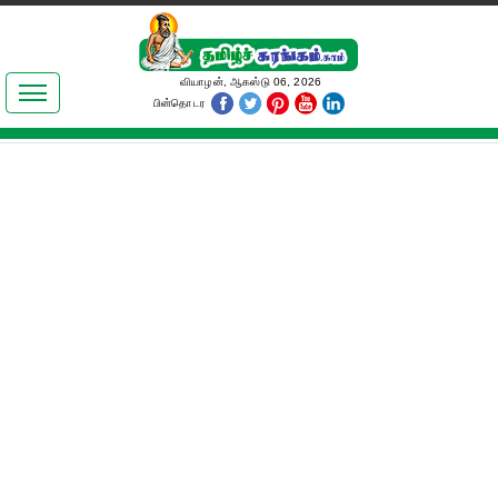
இலக்கியங்கள்
வியாழன், ஆகஸ்டு 06, 2026
பின்தொடர
தமிழ் உலகம்
அறிவியல்
பொதுஅறிவு
ஆன்மிகம்
ஜோதிடம்
மருத்துவம்
பெண்கள் பகுதி
நகைச்சுவை
கலையுலகம்