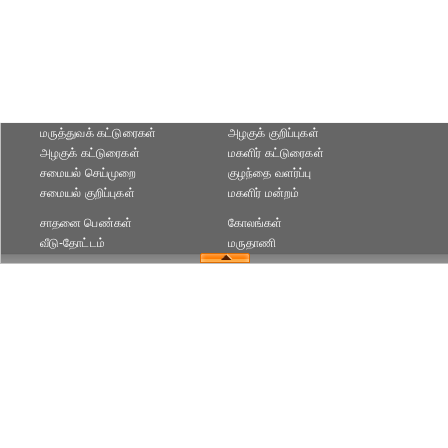
மருத்துவக் கட்டுரைகள்
அழகுக் குறிப்புகள்
அழகுக் கட்டுரைகள்
மகளிர் கட்டுரைகள்
சமையல் செய்முறை
குழந்தை வளர்ப்பு
சமையல் குறிப்புகள்
மகளிர் மன்றம்
சாதனை பெண்கள்
கோலங்கள்
வீடு-தோட்டம்
மருதாணி