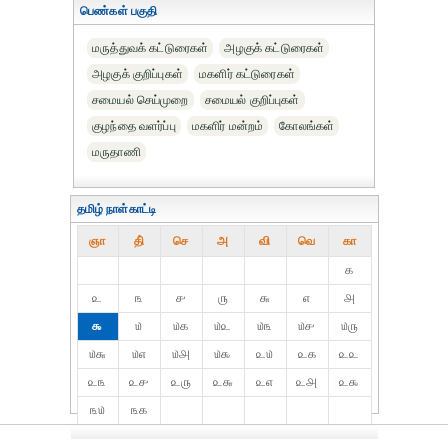
பெண்கள் பகுதி
மருத்துவக் கட்டுரைகள்
அழகுக் கட்டுரைகள்
அழகுக் குறிப்புகள்
மகளிர் கட்டுரைகள்
சமையல் செய்முறை
சமையல் குறிப்புகள்
குழந்தை வளர்ப்பு
மகளிர் மன்றம்
கோலங்கள்
மருதாணி
தமிழ் நாள்காட்டி
ஞா
தி்
செ
அ
வி
வெ
கா
௧
௨
௩
௪
௫
௬
௭
௮
௯
௰
௰௧
௰௨
௰௩
௰௪
௰௫
௰௬
௰௭
௰௮
௰௯
௨௰
௨௧
௨௨
௨௩
௨௪
௨௫
௨௬
௨௭
௨௮
௨௯
௩௰
௩௧