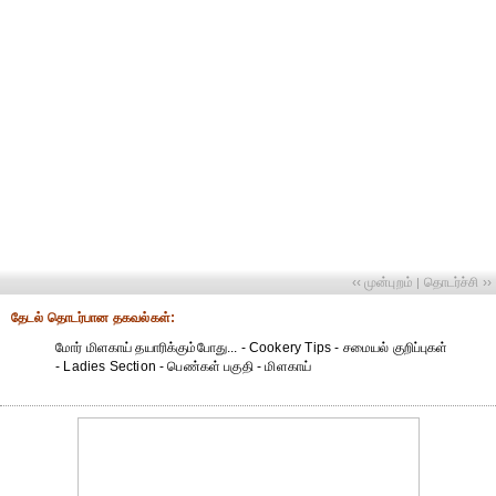
‹‹ முன்புறம்
தொடர்ச்சி ››
|
தேட‌ல் தொட‌ர்பான தகவ‌ல்க‌ள்:
மோர் மிளகாய் தயாரிக்கும்போது... - Cookery Tips - சமையல் குறிப்புகள்
- Ladies Section - பெண்கள் பகுதி - மிளகாய்