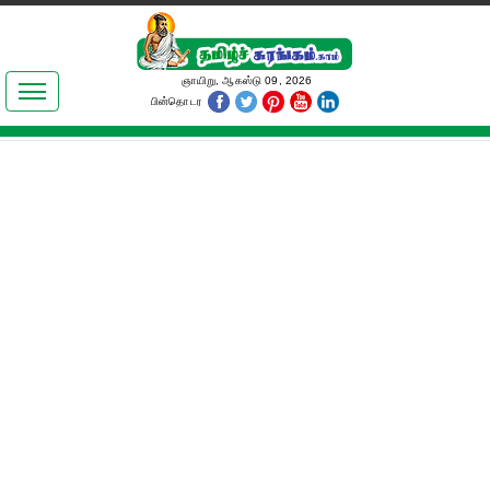
இலக்கியங்கள்
ஞாயிறு, ஆகஸ்டு 09, 2026
பின்தொடர
தமிழ் உலகம்
அறிவியல்
பொதுஅறிவு
ஆன்மிகம்
ஜோதிடம்
மருத்துவம்
பெண்கள் பகுதி
நகைச்சுவை
கலையுலகம்