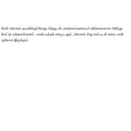
மோர் மிளகாய் தயாரிக்கும்போது அத்துடன் பாகற்காய்களையும் வில்லைகளாக அரிந்து
போட்டு வற்றலாக்கலாம். பாகல் வற்றல் காரமுடனும், மிளகாய் சிறு கசப்புடன் சுவை மாறி
ருசியாக இருக்கும்.