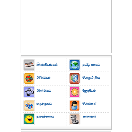
இலக்கியங்கள்
தமிழ் உலகம்
அறிவியல்
பொதுஅறிவு
ஆன்மிகம்
ஜோதிடம்
மருத்துவம்
பெண்கள்
நகைச்சுவை
கலைகள்