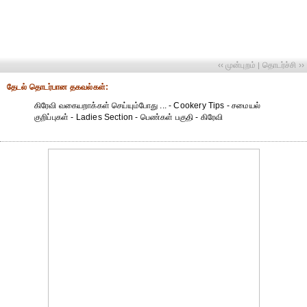
‹‹ முன்புறம்
தொடர்ச்சி ››
|
தேட‌ல் தொட‌ர்பான தகவ‌ல்க‌ள்:
கிரேவி வகையறாக்கள் செய்யும்போது ... - Cookery Tips - சமையல்
குறிப்புகள் - Ladies Section - பெண்கள் பகுதி - கிரேவி