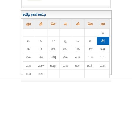
தமிழ் நாள்காட்டி
ஞா
தி்
செ
அ
வி
வெ
கா
௧
௨
௩
௪
௫
௬
௭
௮
௯
௰
௰௧
௰௨
௰௩
௰௪
௰௫
௰௬
௰௭
௰௮
௰௯
௨௰
௨௧
௨௨
௨௩
௨௪
௨௫
௨௬
௨௭
௨௮
௨௯
௩௰
௩௧