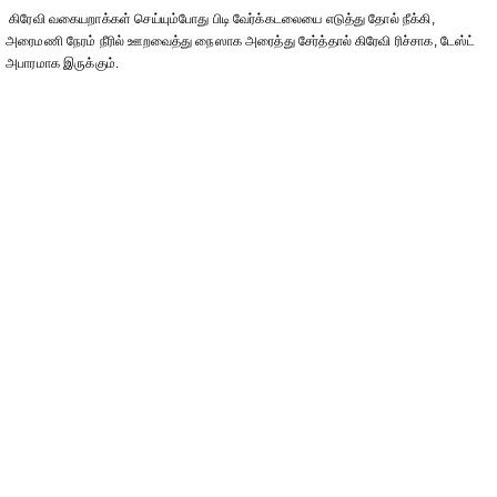
கிரேவி வகையறாக்கள் செய்யும்போது பிடி வேர்க்கடலையை எடுத்து தோல் நீக்கி,
அரைமணி நேரம் நீரில் ஊறவைத்து நைஸாக அரைத்து சேர்த்தால் கிரேவி ரிச்சாக, டேஸ்ட்
அபாரமாக இருக்கும்.