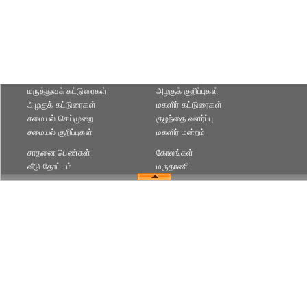
மருத்துவக் கட்டுரைகள்
அழகுக் குறிப்புகள்
அழகுக் கட்டுரைகள்
மகளிர் கட்டுரைகள்
சமையல் செய்முறை
குழந்தை வளர்ப்பு
சமையல் குறிப்புகள்
மகளிர் மன்றம்
சாதனை பெண்கள்
கோலங்கள்
வீடு-தோட்டம்
மருதாணி