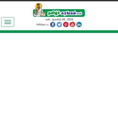
இலக்கியங்கள்
சனி, ஆகஸ்டு 08, 2026
பின்தொடர
தமிழ் உலகம்
அறிவியல்
பொதுஅறிவு
ஆன்மிகம்
ஜோதிடம்
மருத்துவம்
பெண்கள் பகுதி
நகைச்சுவை
கலையுலகம்