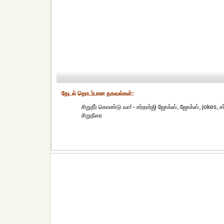
தேட‌ல் தொட‌ர்பான தகவ‌ல்க‌ள்:
சிறுநீர் கொண்டு வா! - சர்தார்ஜி ஜோக்ஸ், ஜோக்ஸ், jokes, சர்த
சிறுநீரை