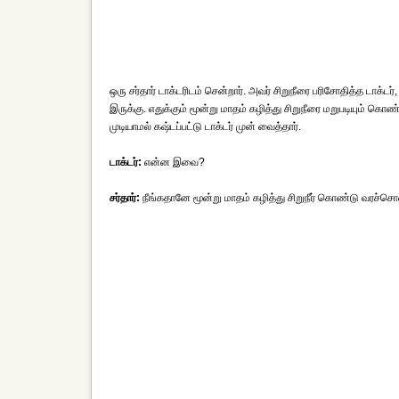
ஒரு சர்தார் டாக்டரிடம் சென்றார். அவர் சிறுநீரை பரிசோதித்த டாக்ட
இருக்கு. எதுக்கும் மூன்று மாதம் கழித்து சிறுநீரை மறுபடியும் கொ
முடியாமல் கஷ்டப்பட்டு டாக்டர் முன் வைத்தார்.
டாக்டர்:
என்ன இவை?
சர்தார்:
நீங்கதானே மூன்று மாதம் கழித்து சிறுநீர் கொண்டு வரச்சொ