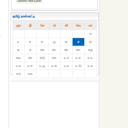
அசைவ சிரிப்புகள்
தமிழ் நாள்காட்டி
ஞா
தி்
செ
அ
வி
வெ
கா
௧
க
௨
௩
௪
௫
௬
௭
௮
௯
௰
௰௧
௰௨
௰௩
௰௪
௰௫
௰௬
௰௭
௰௮
௰௯
௨௰
௨௧
௨௨
௨௩
௨௪
௨௫
௨௬
௨௭
௨௮
௨௯
௩௰
௩௧