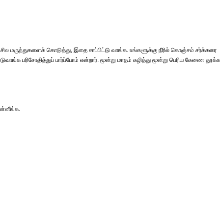
ர், சில மருந்துகளைக் கொடுத்து, இதை சாப்பிட்டு வாங்க. உங்களூக்கு நீரில் கொஞ்சம் சர்க்கரை
ண்டுவாங்க பரிசோதித்துப் பார்ப்போம் என்றார். மூன்று மாதம் கழித்து மூன்று பெரிய கேணை தூக்
ன்னீங்க.