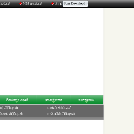
Font Download
தகங்கள்
MP3 பாடல்கள்
மின்னஞ்சல்
திரட்டி
உரையாடல்
பெண்கள் பகுதி
நகைச்சுவை
கலையுலகம்
ர் சிரிப்புகள்
டாக்டர் சிரிப்புகள்
்.எஸ் சிரிப்புகள்
ஈ மெயில் சிரிப்புகள்