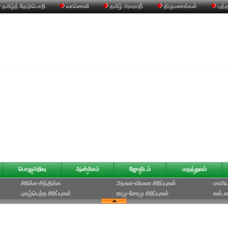
தமிழ்த் தேடுபொறி
வானொலி
தமிழ் அகராதி்
திருமணங்கள்
புத்
பொதுஅறிவு
ஆன்மிகம்
ஜோதிடம்
மருத்துவம்
சிரிக்க-சிந்திக்க
அமலா-விமலா சிரிப்புகள்
மாமியா
புகழ்பெற்ற சிரிப்புகள்
ராமு-சோமு சிரிப்புகள்
எஸ்.எம