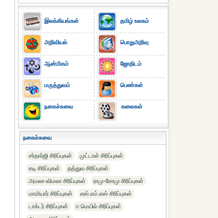
இலக்கியங்கள்
தமிழ் உலகம்
அறிவியல்
பொதுஅறிவு
ஆன்மிகம்
ஜோதிடம்
மருத்துவம்
பெண்கள்
நகைச்சுவை
கலைகள்
நகைச்சுவை
சர்தார்ஜி சிரிப்புகள்
முட்டாள் சிரிப்புகள்
கடி சிரிப்புகள்
தத்துவ சிரிப்புகள்
அமலா-விமலா சிரிப்புகள்
ராமு-சோமு சிரிப்புகள்
மாமியார் சிரிப்புகள்
எஸ்.எம்.எஸ் சிரிப்புகள்
டாக்டர் சிரிப்புகள்
ஈ மெயில் சிரிப்புகள்