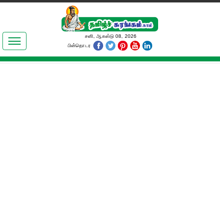
இலக்கியங்கள்
சனி, ஆகஸ்டு 08, 2026
பின்தொடர
தமிழ் உலகம்
அறிவியல்
பொதுஅறிவு
ஆன்மிகம்
ஜோதிடம்
மருத்துவம்
பெண்கள் பகுதி
நகைச்சுவை
கலையுலகம்