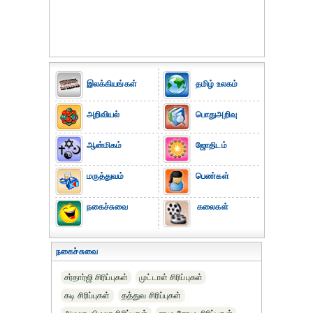
இலக்கியங்கள்
தமிழ் உலகம்
அறிவியல்
பொதுஅறிவு
ஆன்மிகம்
ஜோதிடம்
மருத்துவம்
பெண்கள்
நகைச்சுவை
கலைகள்
நகைச்சுவை
சர்தார்ஜி சிரிப்புகள்
முட்டாள் சிரிப்புகள்
கடி சிரிப்புகள்
தத்துவ சிரிப்புகள்