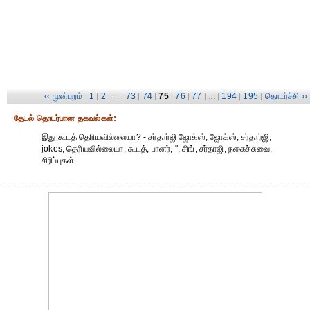
‹‹ முன்புறம்
1
2
73
74
75
76
77
194
195
தொடர்ச்சி ››
|
|
| ... |
|
|
|
|
| ... |
|
|
தேட‌ல் தொட‌ர்பான தகவ‌ல்க‌ள்:
இது கூடத் தெரியவில்லையா? - சர்தார்ஜி ஜோக்ஸ், ஜோக்ஸ், சர்தார்ஜி,
jokes, தெரியவில்லையா, கூடத், பானர், ", சிங், சர்தாஜி, நகைச்சுவை,
சிரிப்புகள்