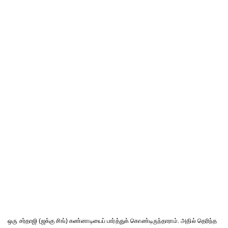
ஒரு சர்தாஜி (ஜக்கு சிங்) கண்னாடியைப் பார்த்துக் கொண்டிருந்தாராம். அதில் தெரிந்த