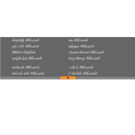
சர்தார்ஜி சிரிப்புகள்
கடி சிரிப்புகள்
முட்டாள் சிரிப்புகள்
தத்துவ சிரிப்புகள்
சிரிக்க-சிந்திக்க
அமலா-விமலா சிரிப்புகள்
புகழ்பெற்ற சிரிப்புகள்
ராமு-சோமு சிரிப்புகள்
மாமியார் சிரிப்புகள்
டாக்டர் சிரிப்புகள்
எஸ்.எம்.எஸ் சிரிப்புகள்
ஈ மெயில் சிரிப்புகள்