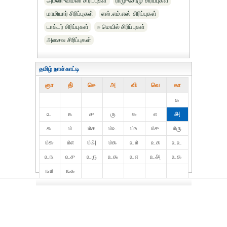
அமலா-விமலா சிரிப்புகள்
ராமு-சோமு சிரிப்புகள்
மாமியார் சிரிப்புகள்
எஸ்.எம்.எஸ் சிரிப்புகள்
டாக்டர் சிரிப்புகள்
ஈ மெயில் சிரிப்புகள்
அசைவ சிரிப்புகள்
தமிழ் நாள்காட்டி
ஞா
தி்
செ
அ
வி
வெ
கா
௧
௨
௩
௪
௫
௬
௭
௮
௯
௰
௰௧
௰௨
௰௩
௰௪
௰௫
௰௬
௰௭
௰௮
௰௯
௨௰
௨௧
௨௨
௨௩
௨௪
௨௫
௨௬
௨௭
௨௮
௨௯
௩௰
௩௧