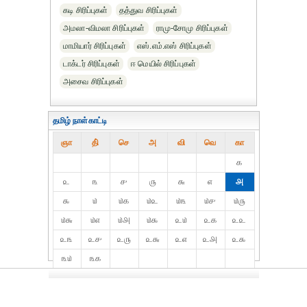
கடி சிரிப்புகள்
தத்துவ சிரிப்புகள்
அமலா-விமலா சிரிப்புகள்
ராமு-சோமு சிரிப்புகள்
மாமியார் சிரிப்புகள்
எஸ்.எம்.எஸ் சிரிப்புகள்
டாக்டர் சிரிப்புகள்
ஈ மெயில் சிரிப்புகள்
அசைவ சிரிப்புகள்
தமிழ் நாள்காட்டி
ஞா
தி்
செ
அ
வி
வெ
கா
௧
௨
௩
௪
௫
௬
௭
௮
௯
௰
௰௧
௰௨
௰௩
௰௪
௰௫
௰௬
௰௭
௰௮
௰௯
௨௰
௨௧
௨௨
௨௩
௨௪
௨௫
௨௬
௨௭
௨௮
௨௯
௩௰
௩௧