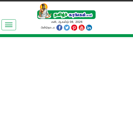
இலக்கியங்கள்
சனி, ஆகஸ்டு 08, 2026
பின்தொடர
தமிழ் உலகம்
அறிவியல்
பொதுஅறிவு
ஆன்மிகம்
ஜோதிடம்
மருத்துவம்
பெண்கள் பகுதி
நகைச்சுவை
கலையுலகம்