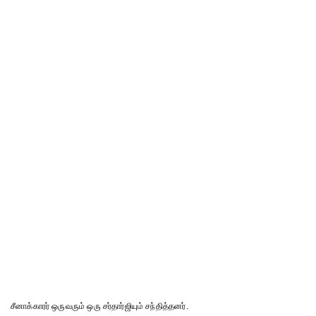
சீனாக்காரர் ஒருவரும் ஒரு சர்தார்ஜியும் சந்தித்தனர்.