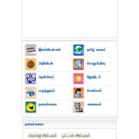
இலக்கியங்கள்
தமிழ் உலகம்
அறிவியல்
பொதுஅறிவு
ஆன்மிகம்
ஜோதிடம்
மருத்துவம்
பெண்கள்
நகைச்சுவை
கலைகள்
நகைச்சுவை
சர்தார்ஜி சிரிப்புகள்
முட்டாள் சிரிப்புகள்