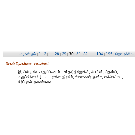
‹‹ முன்புறம்
1
2
28
29
30
31
32
194
195
தொடர்ச்சி ››
|
|
| ... |
|
|
|
|
| ... |
|
|
தேட‌ல் தொட‌ர்பான தகவ‌ல்க‌ள்:
இரவில் தானே அனுப்பினோம்! - சர்தார்ஜி ஜோக்ஸ், ஜோக்ஸ், சர்தார்ஜி,
அனுப்பினோம், jokes, தானே, இரவில், சீனாக்காரர், நாங்க, ராக்கெட்டை,
சிரிப்புகள், நகைச்சுவை