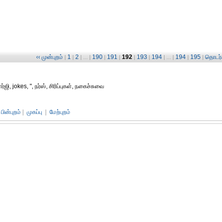
‹‹ முன்புறம்
1
2
190
191
192
193
194
194
195
தொடர்ச
|
|
| ... |
|
|
|
|
| ... |
|
|
ி, jokes, ", நர்ஸ், சிரிப்புகள், நகைச்சுவை
பின்புறம்
|
முகப்பு
|
மேற்புறம்