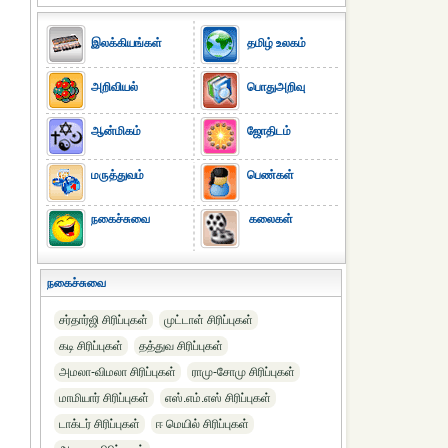
இலக்கியங்கள்
தமிழ் உலகம்
அறிவியல்
பொதுஅறிவு
ஆன்மிகம்
ஜோதிடம்
மருத்துவம்
பெண்கள்
நகைச்சுவை
கலைகள்
நகைச்சுவை
சர்தார்ஜி சிரிப்புகள்
முட்டாள் சிரிப்புகள்
கடி சிரிப்புகள்
தத்துவ சிரிப்புகள்
அமலா-விமலா சிரிப்புகள்
ராமு-சோமு சிரிப்புகள்
மாமியார் சிரிப்புகள்
எஸ்.எம்.எஸ் சிரிப்புகள்
டாக்டர் சிரிப்புகள்
ஈ மெயில் சிரிப்புகள்