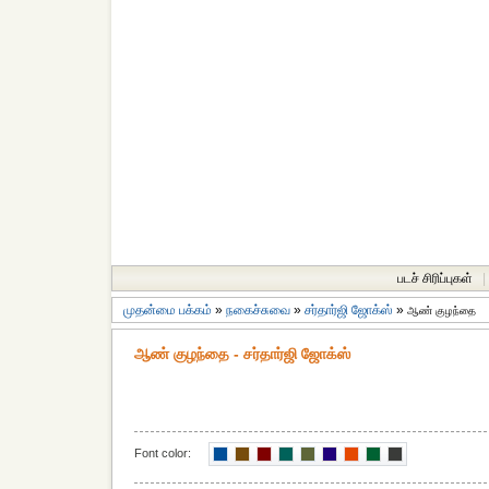
படச் சிரிப்புகள்
|
முதன்மை பக்கம்
»
நகைச்சுவை
»
சர்தார்ஜி ஜோக்ஸ்
»
ஆண் குழந்தை
ஆண் குழந்தை - சர்தார்ஜி ஜோக்ஸ்
Font color: