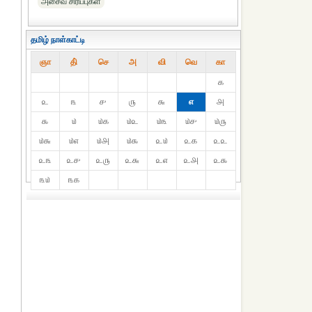
அசைவ சிரிப்புகள்
தமிழ் நாள்காட்டி
ஞா
தி்
செ
அ
வி
வெ
கா
௧
௨
௩
௪
௫
௬
௭
௮
௯
௰
௰௧
௰௨
௰௩
௰௪
௰௫
௰௬
௰௭
௰௮
௰௯
௨௰
௨௧
௨௨
௨௩
௨௪
௨௫
௨௬
௨௭
௨௮
௨௯
௩௰
௩௧