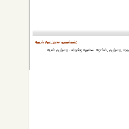
தேட‌ல் தொட‌ர்பான தகவ‌ல்க‌ள்:
ஆண் குழந்தை - சர்தார்ஜி ஜோக்ஸ், ஜோக்ஸ், குழந்தை, சர்தார்ஜ