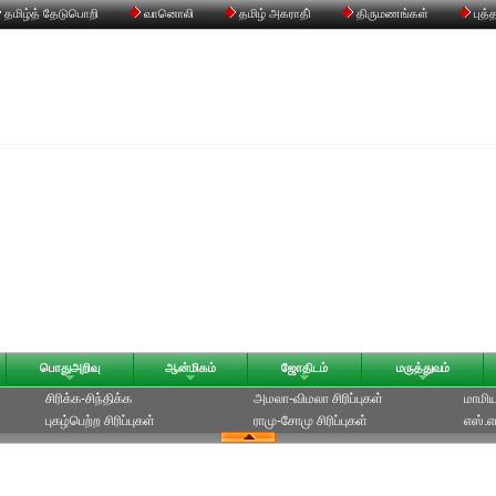
தமிழ்த் தேடுபொறி
வானொலி
தமிழ் அகராதி்
திருமணங்கள்
புத்
பொதுஅறிவு
ஆன்மிகம்
ஜோதிடம்
மருத்துவம்
சிரிக்க-சிந்திக்க
அமலா-விமலா சிரிப்புகள்
மாமியா
புகழ்பெற்ற சிரிப்புகள்
ராமு-சோமு சிரிப்புகள்
எஸ்.எம