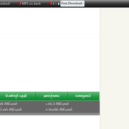
Font Download
தகங்கள்
MP3 பாடல்கள்
மின்னஞ்சல்
திரட்டி
உரையாடல்
பெண்கள் பகுதி
நகைச்சுவை
கலையுலகம்
ர் சிரிப்புகள்
டாக்டர் சிரிப்புகள்
்.எஸ் சிரிப்புகள்
ஈ மெயில் சிரிப்புகள்