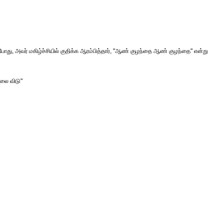
தபோது, அவர் மகிழ்ச்சியில் குதிக்க ஆரம்பித்தார், "ஆண் குழந்தை ஆண் குழந்தை" என்று
ரலை விடு"