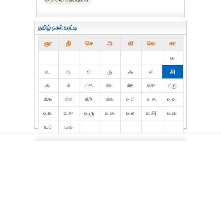
தமிழ் நாள்காட்டி
ஞா
தி்
செ
அ
வி
வெ
கா
௧
௨
௩
௪
௫
௬
௭
௮
௯
௰
௰௧
௰௨
௰௩
௰௪
௰௫
௰௬
௰௭
௰௮
௰௯
௨௰
௨௧
௨௨
௨௩
௨௪
௨௫
௨௬
௨௭
௨௮
௨௯
௩௰
௩௧