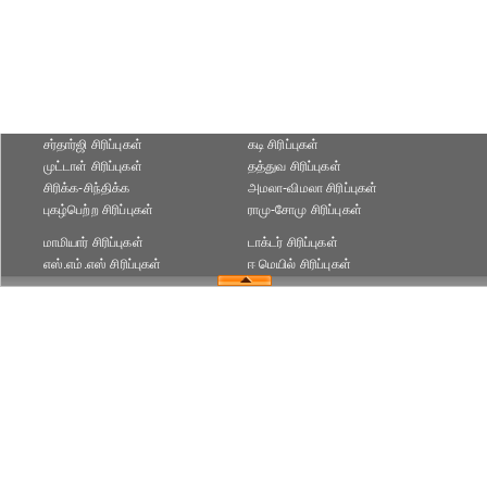
சர்தார்ஜி சிரிப்புகள்
கடி சிரிப்புகள்
முட்டாள் சிரிப்புகள்
தத்துவ சிரிப்புகள்
சிரிக்க-சிந்திக்க
அமலா-விமலா சிரிப்புகள்
புகழ்பெற்ற சிரிப்புகள்
ராமு-சோமு சிரிப்புகள்
மாமியார் சிரிப்புகள்
டாக்டர் சிரிப்புகள்
எஸ்.எம்.எஸ் சிரிப்புகள்
ஈ மெயில் சிரிப்புகள்