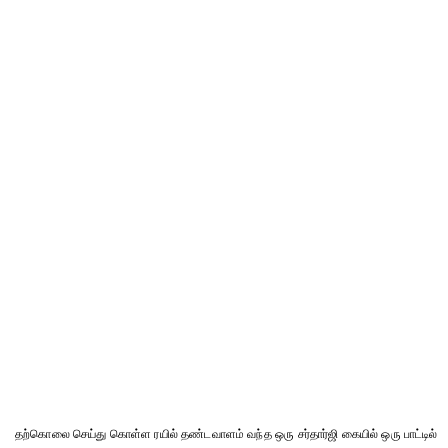
தற்கொலை செய்து கொள்ள ரயில் தண்டவாளம் வந்த ஒரு சர்தார்ஜி கையில் ஒரு பாட்டில்