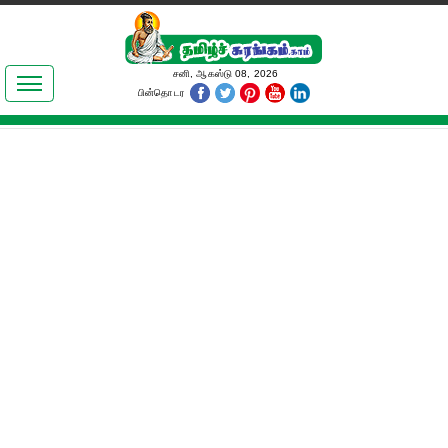
இலக்கியங்கள்
சனி, ஆகஸ்டு 08, 2026
பின்தொடர
தமிழ் உலகம்
அறிவியல்
பொதுஅறிவு
ஆன்மிகம்
ஜோதிடம்
மருத்துவம்
பெண்கள் பகுதி
நகைச்சுவை
கலையுலகம்