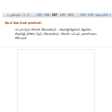
‹‹ முன்புறம்
1
2
185
186
187
188
189
194
195
தொடர்ச்சி ››
|
|
| ... |
|
|
|
|
| ... |
|
|
தேட‌ல் தொட‌ர்பான தகவ‌ல்க‌ள்:
பாட்டில் பீரும் சிக்கன் பிரியாணியும் - சர்தார்ஜி ஜோக்ஸ், ஜோக்ஸ்,
சர்தார்ஜி, jokes, பீரும், பிரியாணியும், சிக்கன், பாட்டில், நகைச்சுவை,
சிரிப்புகள்