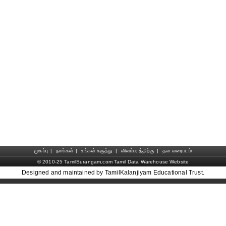
முகப்பு
|
நாங்கள்
|
உங்கள் கருத்து
|
விளம்பரத்திற்கு
|
தள வரைபடம்
© 2010-25 TamilSurangam.com Tamil Data Warehouse Website
Designed and maintained by TamilKalanjiyam Educational Trust.