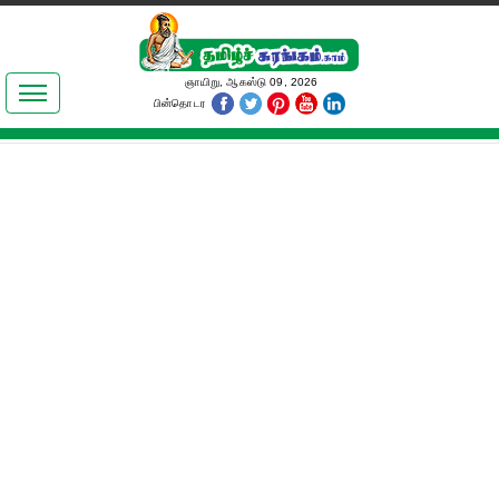
இலக்கியங்கள்
ஞாயிறு, ஆகஸ்டு 09, 2026
பின்தொடர
தமிழ் உலகம்
அறிவியல்
பொதுஅறிவு
ஆன்மிகம்
ஜோதிடம்
மருத்துவம்
பெண்கள் பகுதி
நகைச்சுவை
கலையுலகம்