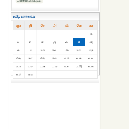
அசைவ சிரிப்புகள்
தமிழ் நாள்காட்டி
ஞா
தி்
செ
அ
வி
வெ
கா
௧
௨
௩
௪
௫
௬
௭
௮
௯
௰
௰௧
௰௨
௰௩
௰௪
௰௫
௰௬
௰௭
௰௮
௰௯
௨௰
௨௧
௨௨
௨௩
௨௪
௨௫
௨௬
௨௭
௨௮
௨௯
௩௰
௩௧