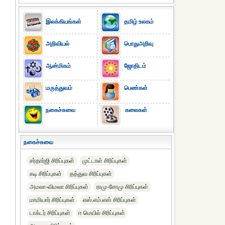
இலக்கியங்கள்
தமிழ் உலகம்
அறிவியல்
பொதுஅறிவு
ஆன்மிகம்
ஜோதிடம்
மருத்துவம்
பெண்கள்
நகைச்சுவை
கலைகள்
நகைச்சுவை
சர்தார்ஜி சிரிப்புகள்
முட்டாள் சிரிப்புகள்
கடி சிரிப்புகள்
தத்துவ சிரிப்புகள்
அமலா-விமலா சிரிப்புகள்
ராமு-சோமு சிரிப்புகள்
மாமியார் சிரிப்புகள்
எஸ்.எம்.எஸ் சிரிப்புகள்
டாக்டர் சிரிப்புகள்
ஈ மெயில் சிரிப்புகள்