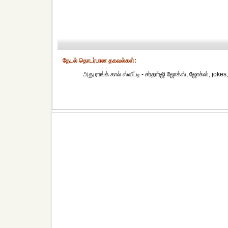
தேட‌ல் தொட‌ர்பான தகவ‌ல்க‌ள்:
அது ராங்க் கால் ஸ்வீட்டி - சர்தார்ஜி ஜோக்ஸ், ஜோக்ஸ், jokes, சர