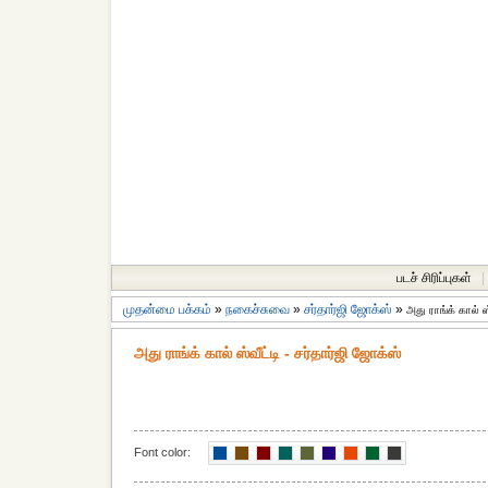
படச் சிரிப்புகள்
|
முதன்மை பக்கம்
»
நகைச்சுவை
»
சர்தார்ஜி ஜோக்ஸ்
»
அது ராங்க் கால் ஸ்
அது ராங்க் கால் ஸ்வீட்டி - சர்தார்ஜி ஜோக்ஸ்
Font color: