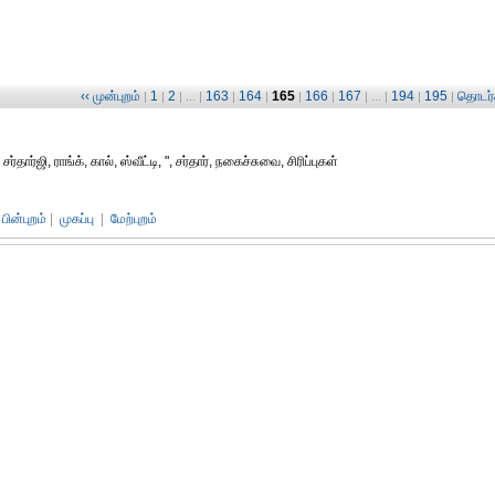
‹‹ முன்புறம்
1
2
163
164
165
166
167
194
195
தொடர்ச
|
|
| ... |
|
|
|
|
| ... |
|
|
்தார்ஜி, ராங்க், கால், ஸ்வீட்டி, ", சர்தார், நகைச்சுவை, சிரிப்புகள்
பின்புறம்
|
முகப்பு
|
மேற்புறம்