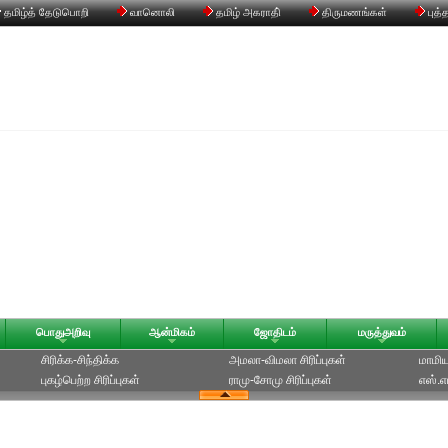
தமிழ்த் தேடுபொறி
வானொலி
தமிழ் அகராதி்
திருமணங்கள்
புத்
பொதுஅறிவு
ஆன்மிகம்
ஜோதிடம்
மருத்துவம்
சிரிக்க-சிந்திக்க
அமலா-விமலா சிரிப்புகள்
மாமியா
புகழ்பெற்ற சிரிப்புகள்
ராமு-சோமு சிரிப்புகள்
எஸ்.எம