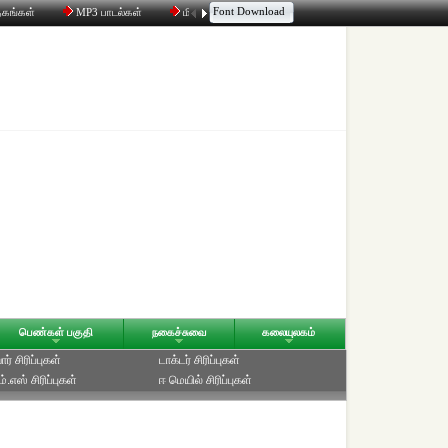
Font Download
தகங்கள்
MP3 பாடல்கள்
மின்னஞ்சல்
திரட்டி
உரையாடல்
பெண்கள் பகுதி
நகைச்சுவை
கலையுலகம்
ர் சிரிப்புகள்
டாக்டர் சிரிப்புகள்
்.எஸ் சிரிப்புகள்
ஈ மெயில் சிரிப்புகள்