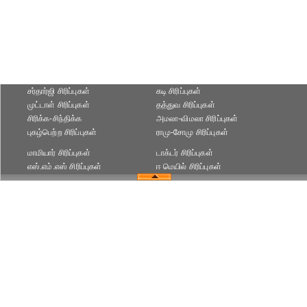
சர்தார்ஜி சிரிப்புகள்
கடி சிரிப்புகள்
முட்டாள் சிரிப்புகள்
தத்துவ சிரிப்புகள்
சிரிக்க-சிந்திக்க
அமலா-விமலா சிரிப்புகள்
புகழ்பெற்ற சிரிப்புகள்
ராமு-சோமு சிரிப்புகள்
மாமியார் சிரிப்புகள்
டாக்டர் சிரிப்புகள்
எஸ்.எம்.எஸ் சிரிப்புகள்
ஈ மெயில் சிரிப்புகள்