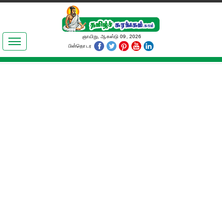
இலக்கியங்கள்
ஞாயிறு, ஆகஸ்டு 09, 2026
பின்தொடர
தமிழ் உலகம்
அறிவியல்
பொதுஅறிவு
ஆன்மிகம்
ஜோதிடம்
மருத்துவம்
பெண்கள் பகுதி
நகைச்சுவை
கலையுலகம்