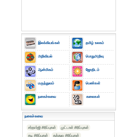
இலக்கியங்கள்
தமிழ் உலகம்
அறிவியல்
பொதுஅறிவு
ஆன்மிகம்
ஜோதிடம்
மருத்துவம்
பெண்கள்
நகைச்சுவை
கலைகள்
நகைச்சுவை
சர்தார்ஜி சிரிப்புகள்
முட்டாள் சிரிப்புகள்
கடி சிரிப்புகள்
தத்துவ சிரிப்புகள்