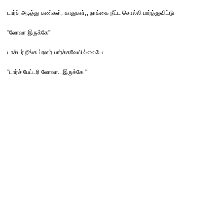
டார்ச் அடித்து கண்கள், காதுகள்,, நாக்கை நீட்ட சொல்லி பார்த்துவிட்டு
"லோவா இருக்கே"
டாக்டர் நீங்க ப்ரஸர் பார்க்கவேயில்லையே
"டார்ச் பேட்டரி லோவா...இருக்கே "