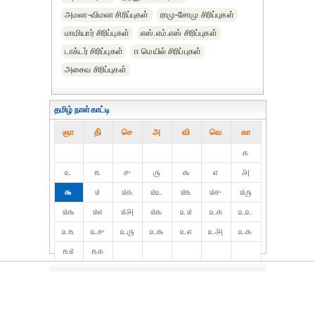
அமலா-விமலா சிரிப்புகள்
ராமு-சோமு சிரிப்புகள்
மாமியார் சிரிப்புகள்
எஸ்.எம்.எஸ் சிரிப்புகள்
டாக்டர் சிரிப்புகள்
ஈ மெயில் சிரிப்புகள்
அசைவ சிரிப்புகள்
தமிழ் நாள்காட்டி
ஞா
தி்
செ
அ
வி
வெ
கா
௧
௨
௩
௪
௫
௬
௭
௮
௯
௰
௰௧
௰௨
௰௩
௰௪
௰௫
௰௬
௰௭
௰௮
௰௯
௨௰
௨௧
௨௨
௨௩
௨௪
௨௫
௨௬
௨௭
௨௮
௨௯
௩௰
௩௧