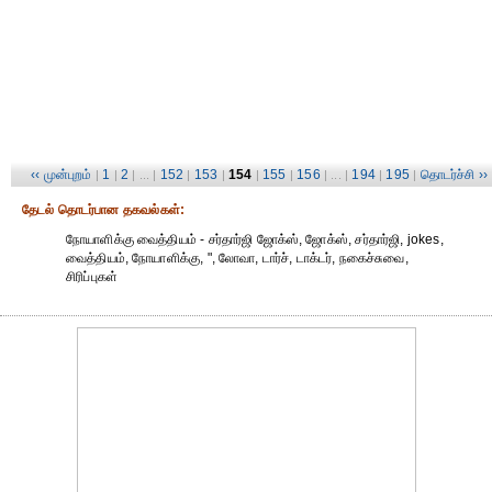
‹‹ முன்புறம்
1
2
152
153
154
155
156
194
195
தொடர்ச்சி ››
|
|
| ... |
|
|
|
|
| ... |
|
|
தேட‌ல் தொட‌ர்பான தகவ‌ல்க‌ள்:
நோயாளிக்கு வைத்தியம் - சர்தார்ஜி ஜோக்ஸ், ஜோக்ஸ், சர்தார்ஜி, jokes,
வைத்தியம், நோயாளிக்கு, ", லோவா, டார்ச், டாக்டர், நகைச்சுவை,
சிரிப்புகள்