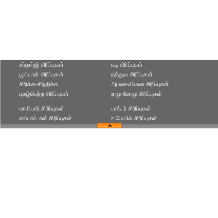
சர்தார்ஜி சிரிப்புகள்
கடி சிரிப்புகள்
முட்டாள் சிரிப்புகள்
தத்துவ சிரிப்புகள்
சிரிக்க-சிந்திக்க
அமலா-விமலா சிரிப்புகள்
புகழ்பெற்ற சிரிப்புகள்
ராமு-சோமு சிரிப்புகள்
மாமியார் சிரிப்புகள்
டாக்டர் சிரிப்புகள்
எஸ்.எம்.எஸ் சிரிப்புகள்
ஈ மெயில் சிரிப்புகள்