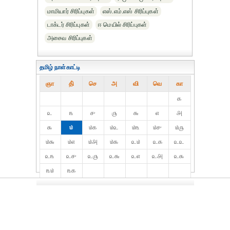
மாமியார் சிரிப்புகள்
எஸ்.எம்.எஸ் சிரிப்புகள்
டாக்டர் சிரிப்புகள்
ஈ மெயில் சிரிப்புகள்
அசைவ சிரிப்புகள்
தமிழ் நாள்காட்டி
ஞா
தி்
செ
அ
வி
வெ
கா
௧
௨
௩
௪
௫
௬
௭
௮
௯
௰
௰௧
௰௨
௰௩
௰௪
௰௫
௰௬
௰௭
௰௮
௰௯
௨௰
௨௧
௨௨
௨௩
௨௪
௨௫
௨௬
௨௭
௨௮
௨௯
௩௰
௩௧