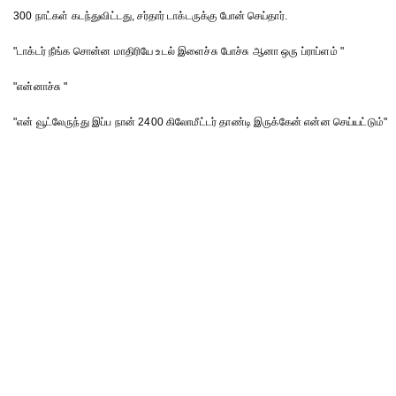
300 நாட்கள் கடந்துவிட்டது, சர்தார் டாக்டருக்கு போன் செய்தார்.
"டாக்டர் நீங்க சொன்ன மாதிரியே உடல் இளைச்சு போச்சு ஆனா ஒரு ப்ராப்ளம் "
"என்னாச்சு "
"என் வூட்லேருந்து இப்ப நான் 2400 கிலோமீட்டர் தாண்டி இருக்கேன் என்ன செய்யட்டும்"