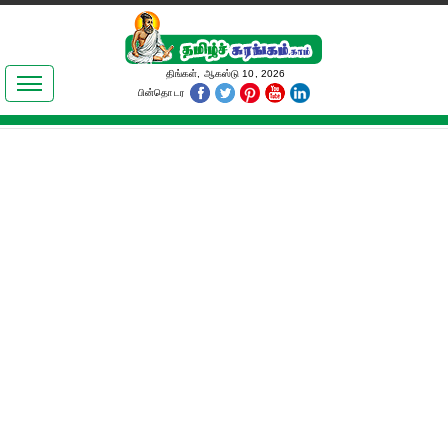
இலக்கியங்கள்
திங்கள், ஆகஸ்டு 10, 2026
பின்தொடர
தமிழ் உலகம்
அறிவியல்
பொதுஅறிவு
ஆன்மிகம்
ஜோதிடம்
மருத்துவம்
பெண்கள் பகுதி
நகைச்சுவை
கலையுலகம்