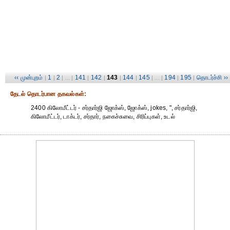
‹‹ முன்புறம்
1
2
141
142
143
144
145
194
195
தொடர்ச்சி ››
|
|
| ... |
|
|
|
|
| ... |
|
|
தேட‌ல் தொட‌ர்பான தகவ‌ல்க‌ள்:
2400 கிலோமீட்டர் - சர்தார்ஜி ஜோக்ஸ், ஜோக்ஸ், jokes, ", சர்தார்ஜி,
கிலோமீட்டர், டாக்டர், சர்தார், நகைச்சுவை, சிரிப்புகள், உடல்