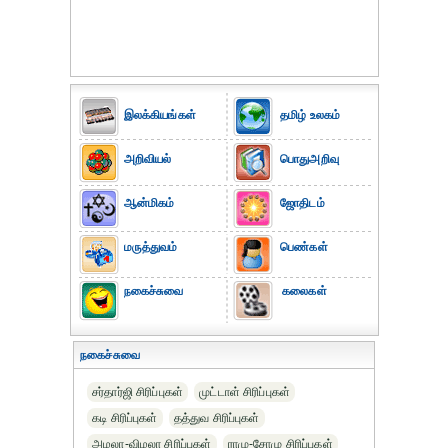
இலக்கியங்கள்
தமிழ் உலகம்
அறிவியல்
பொதுஅறிவு
ஆன்மிகம்
ஜோதிடம்
மருத்துவம்
பெண்கள்
நகைச்சுவை
கலைகள்
நகைச்சுவை
சர்தார்ஜி சிரிப்புகள்
முட்டாள் சிரிப்புகள்
கடி சிரிப்புகள்
தத்துவ சிரிப்புகள்
அமலா-விமலா சிரிப்புகள்
ராமு-சோமு சிரிப்புகள்