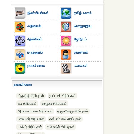
இலக்கியங்கள்
தமிழ் உலகம்
அறிவியல்
பொதுஅறிவு
ஆன்மிகம்
ஜோதிடம்
மருத்துவம்
பெண்கள்
நகைச்சுவை
கலைகள்
நகைச்சுவை
சர்தார்ஜி சிரிப்புகள்
முட்டாள் சிரிப்புகள்
கடி சிரிப்புகள்
தத்துவ சிரிப்புகள்
அமலா-விமலா சிரிப்புகள்
ராமு-சோமு சிரிப்புகள்
மாமியார் சிரிப்புகள்
எஸ்.எம்.எஸ் சிரிப்புகள்
டாக்டர் சிரிப்புகள்
ஈ மெயில் சிரிப்புகள்