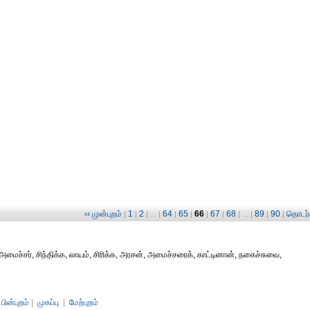
‹‹ முன்புறம்
1
2
64
65
66
67
68
89
90
தொடர்ச
|
|
| ... |
|
|
|
|
| ... |
|
|
 அமைச்சர், சிந்திக்க, லாயம், சிரிக்க, அரசன், அமைச்சரைக், காட்டினான், நகைச்சுவை,
பின்புறம்
|
முகப்பு
|
மேற்புறம்