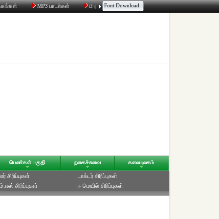
Font Download
தகங்கள்
MP3 பாடல்கள்
மின்னஞ்சல்
திரட்டி
உரையாடல்
பெண்கள் பகுதி
நகைச்சுவை
கலையுலகம்
ர் சிரிப்புகள்
டாக்டர் சிரிப்புகள்
்.எஸ் சிரிப்புகள்
ஈ மெயில் சிரிப்புகள்