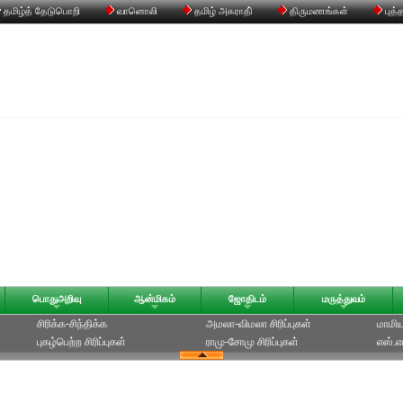
தமிழ்த் தேடுபொறி
வானொலி
தமிழ் அகராதி்
திருமணங்கள்
புத்
பொதுஅறிவு
ஆன்மிகம்
ஜோதிடம்
மருத்துவம்
சிரிக்க-சிந்திக்க
அமலா-விமலா சிரிப்புகள்
மாமியா
புகழ்பெற்ற சிரிப்புகள்
ராமு-சோமு சிரிப்புகள்
எஸ்.எம