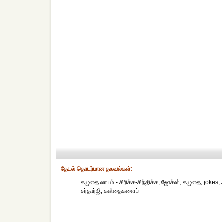
தேட‌ல் தொட‌ர்பான தகவ‌ல்க‌ள்:
கழுதை லாயம் - சிரிக்க-சிந்திக்க, ஜோக்ஸ், கழுதை, jokes,
சர்தார்ஜி, கவிதைகளைப்