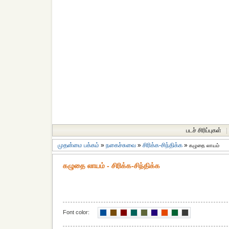
படச் சிரிப்புகள்
|
முதன்மை பக்கம்
»
நகைச்சுவை
»
சிரிக்க-சிந்திக்க
»
கழுதை லாயம்
கழுதை லாயம் - சிரிக்க-சிந்திக்க
Font color: