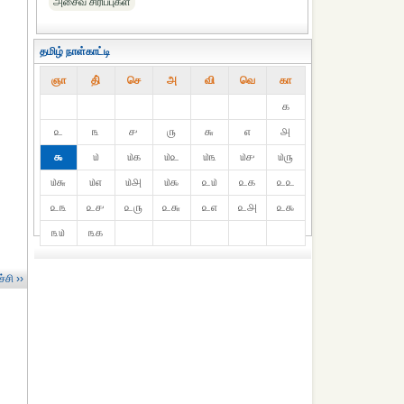
அசைவ சிரிப்புகள்
தமிழ் நாள்காட்டி
ஞா
தி்
செ
அ
வி
வெ
கா
௧
௨
௩
௪
௫
௬
௭
௮
௯
௰
௰௧
௰௨
௰௩
௰௪
௰௫
௰௬
௰௭
௰௮
௰௯
௨௰
௨௧
௨௨
௨௩
௨௪
௨௫
௨௬
௨௭
௨௮
௨௯
௩௰
௩௧
்சி ››