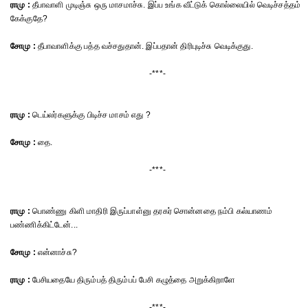
ராமு :
தீபாவாளி முடிஞ்சு ஒரு மாசமாச்சு. இப்ப உங்க வீட்டுக் கொல்லையில் வெடிச்சத்தம்
கேக்குதே?
சோமு :
தீபாவாளிக்கு பத்த வச்சதுதான். இப்பதான் திரிபுடிச்சு வெடிக்குது.
-***-
ராமு :
டெய்லர்களுக்கு பிடிச்ச மாசம் எது ?
சோமு :
தை.
-***-
ராமு :
பொண்ணு கிளி மாதிரி இருப்பாள்னு தரகர் சொன்னதை நம்பி கல்யாணம்
பண்ணிக்கிட்டேன்...
சோமு :
என்னாச்சு?
ராமு :
பேசியதையே திரும்பத் திரும்பப் பேசி கழுத்தை அறுக்கிறாளே
-***-