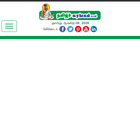
இலக்கியங்கள்
ஞாயிறு, ஆகஸ்டு 09, 2026
பின்தொடர
தமிழ் உலகம்
அறிவியல்
பொதுஅறிவு
ஆன்மிகம்
ஜோதிடம்
மருத்துவம்
பெண்கள் பகுதி
நகைச்சுவை
கலையுலகம்