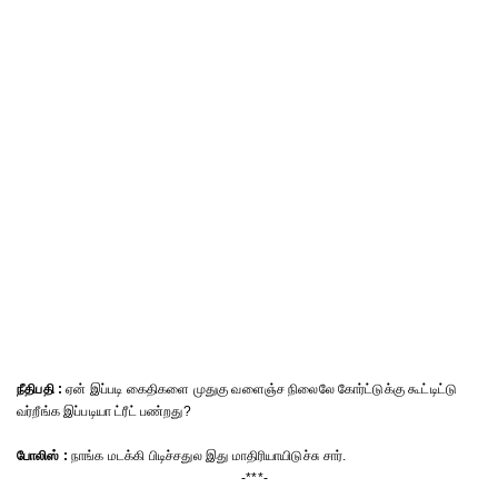
நீதிபதி :
ஏன் இப்படி கைதிகளை முதுகு வளைஞ்ச நிலைலே கோர்ட்டுக்கு கூட்டிட்டு
வர்றீங்க இப்படியா ட்ரீட் பண்றது?
போலிஸ் :
நாங்க மடக்கி பிடிச்சதுல இது மாதிரியாயிடுச்சு சார்.
-***-