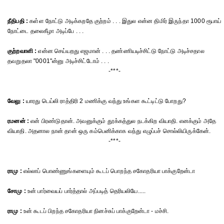
நீதிபதி :
கள்ள நோட்டு அடிக்கறதே குற்றம் . . . இதுல என்ன திமிர் இருந்தா 1000 ரூபாய்
நோட்டை தலைகீழா அடிப்பே . . .
குற்றவாளி :
என்ன செய்யறது எஜமான் . . . தண்ணியடிச்சிட்டு நோட்டு அடிச்சதால
தவறுதலா "0001"ன்னு அடிச்சிட்டோம் . . .
-***-
வேலு :
யாரது டெய்லி ராத்திரி 2 மணிக்கு வந்து உங்கள கூட்டிட்டு போறது?
ரமனன் :
என் பிரண்டுதான். அவனுக்கும் தூக்கத்துல நடக்கிற வியாதி. எனக்கும் அதே
வியாதி. அதனால நான் தான் ஒரு கம்பெனிக்காக வந்து எழுப்பச் சொல்லியிருக்கேன்.
-***-
ராமு :
எல்லாப் பொண்ணுங்களையும் கூடப் பொறந்த சகோதரியா பாக்குறேன்டா
சோமு :
உன் பார்வையப் பார்த்தால் அப்படித் தெரியலியே.....
ராமு :
உன் கூடப் பிறந்த சகோதரியா நினச்சுப் பாக்குறேன்டா - மச்சி.