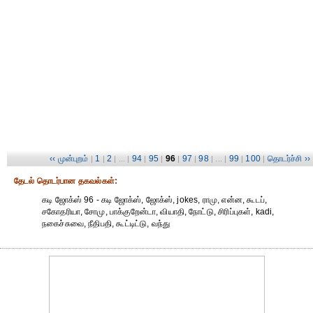
‹‹ முன்புறம்
1
2
94
95
96
97
98
99
100
தொடர்ச்சி ››
|
|
| ... |
|
|
|
|
| ... |
|
|
தேட‌ல் தொட‌ர்பான தகவ‌ல்க‌ள்:
கடி ஜோக்ஸ் 96 - கடி ஜோக்ஸ், ஜோக்ஸ், jokes, ராமு, என்ன, கூடப்,
சகோதரியா, சோமு, பாக்குறேன்டா, வியாதி, நோட்டு, சிரிப்புகள், kadi,
நகைச்சுவை, நீதிபதி, கூட்டிட்டு, வந்து