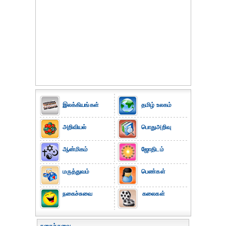
இலக்கியங்கள்
தமிழ் உலகம்
அறிவியல்
பொதுஅறிவு
ஆன்மிகம்
ஜோதிடம்
மருத்துவம்
பெண்கள்
நகைச்சுவை
கலைகள்