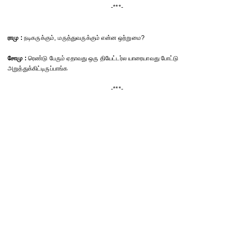
-***-
ராமு :
நடிகருக்கும், மருத்துவருக்கும் என்ன ஒற்றுமை?
சோமு :
ரெண்டு பேரும் ஏதாவது ஒரு தியேட்டர்ல யாரையாவது போட்டு
அறுத்துக்கிட்டிருப்பாங்க
-***-