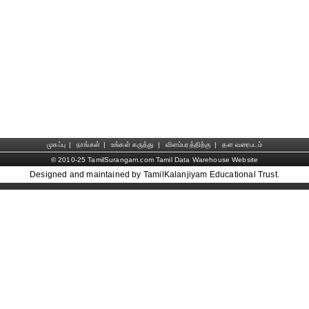
முகப்பு
|
நாங்கள்
|
உங்கள் கருத்து
|
விளம்பரத்திற்கு
|
தள வரைபடம்
© 2010-25 TamilSurangam.com Tamil Data Warehouse Website
Designed and maintained by TamilKalanjiyam Educational Trust.