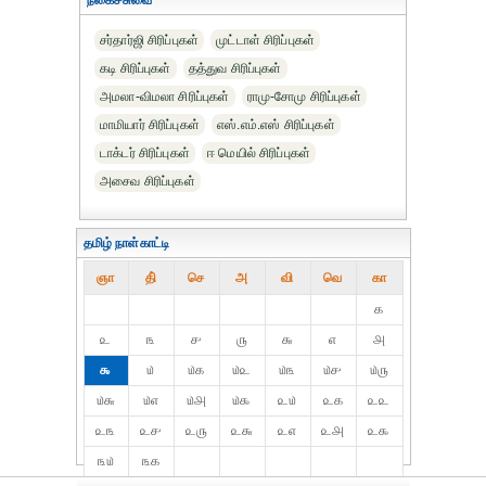
நகைச்சுவை
சர்தார்ஜி சிரிப்புகள்
முட்டாள் சிரிப்புகள்
கடி சிரிப்புகள்
தத்துவ சிரிப்புகள்
அமலா-விமலா சிரிப்புகள்
ராமு-சோமு சிரிப்புகள்
மாமியார் சிரிப்புகள்
எஸ்.எம்.எஸ் சிரிப்புகள்
டாக்டர் சிரிப்புகள்
ஈ மெயில் சிரிப்புகள்
அசைவ சிரிப்புகள்
தமிழ் நாள்காட்டி
ஞா
தி்
செ
அ
வி
வெ
கா
௧
௨
௩
௪
௫
௬
௭
௮
௯
௰
௰௧
௰௨
௰௩
௰௪
௰௫
௰௬
௰௭
௰௮
௰௯
௨௰
௨௧
௨௨
௨௩
௨௪
௨௫
௨௬
௨௭
௨௮
௨௯
௩௰
௩௧