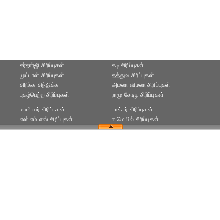
சர்தார்ஜி சிரிப்புகள்
கடி சிரிப்புகள்
முட்டாள் சிரிப்புகள்
தத்துவ சிரிப்புகள்
சிரிக்க-சிந்திக்க
அமலா-விமலா சிரிப்புகள்
புகழ்பெற்ற சிரிப்புகள்
ராமு-சோமு சிரிப்புகள்
மாமியார் சிரிப்புகள்
டாக்டர் சிரிப்புகள்
எஸ்.எம்.எஸ் சிரிப்புகள்
ஈ மெயில் சிரிப்புகள்