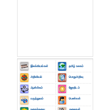
இலக்கியங்கள்
தமிழ் உலகம்
அறிவியல்
பொதுஅறிவு
ஆன்மிகம்
ஜோதிடம்
மருத்துவம்
பெண்கள்
நகைச்சுவை
கலைகள்