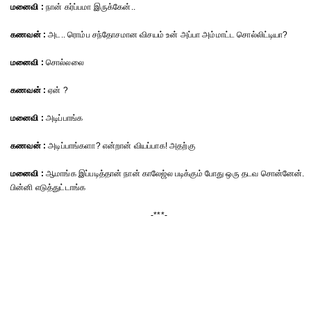
மனைவி :
நான் கர்ப்பமா இருக்கேன்..
கணவன் :
அட.. ரொம்ப சந்தோசமான விசயம் உன் அப்பா அம்மாட்ட சொல்லிட்டியா?
மனைவி :
சொல்லலை
கணவன் :
ஏன் ?
மனைவி :
அடிப்பாங்க
கணவன் :
அடிப்பாங்களா? என்றான் வியப்பாக! அதற்கு
மனைவி :
ஆமாங்க இப்படித்தான் நான் காலேஜ்ல படிக்கும் போது ஒரு தடவ சொன்னேன்.
பின்னி எடுத்துட்டாங்க
-***-