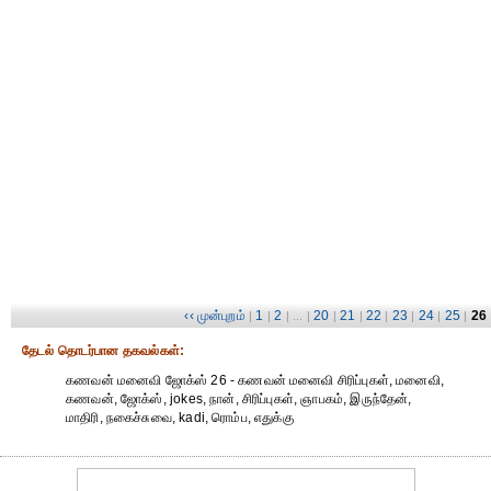
‹‹ முன்புறம்
1
2
20
21
22
23
24
25
26
|
|
| ... |
|
|
|
|
|
|
தேட‌ல் தொட‌ர்பான தகவ‌ல்க‌ள்:
கணவன் மனைவி ஜோக்ஸ் 26 - கணவன் மனைவி சிரிப்புகள், மனைவி,
கணவன், ஜோக்ஸ், jokes, நான், சிரிப்புகள், ஞாபகம், இருந்தேன்,
மாதிரி, நகைச்சுவை, kadi, ரொம்ப, எதுக்கு