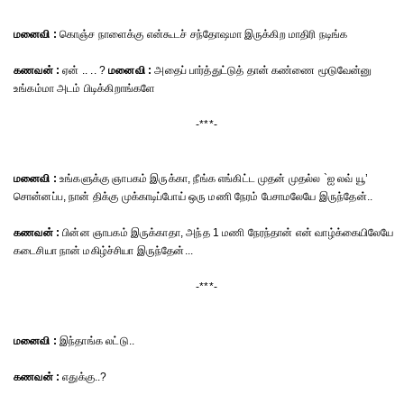
மனைவி :
கொஞ்ச நாளைக்கு என்கூடச் சந்தோஷமா இருக்கிற மாதிரி நடிங்க
கணவன் :
ஏன் .. .. ?
மனைவி :
அதைப் பார்த்துட்டுத் தான் கண்ணை மூடுவேன்னு
உங்கம்மா அடம் பிடிக்கிறாங்களே
-***-
மனைவி :
உங்களுக்கு ஞாபகம் இருக்கா, நீங்க எங்கிட்ட முதன் முதல்ல `ஐ லவ் யூ’
சொன்னப்ப, நான் திக்கு முக்காடிப்போய் ஒரு மணி நேரம் பேசாமலேயே இருந்தேன்..
கணவன் :
பின்ன ஞாபகம் இருக்காதா, அந்த 1 மணி நேரந்தான் என் வாழ்க்கையிலேயே
கடைசியா நான் மகிழ்ச்சியா இருந்தேன்...
-***-
மனைவி :
இந்தாங்க லட்டு..
கணவன் :
எதுக்கு..?