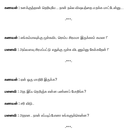
கணவன் :
உனக்குத்தான் தெரியுமே... நான் நல்ல விஷயத்தை மறக்க மாட்டேன்னு...
-***-
கணவன் :
எங்கம்மாவுக்கு மூச்சுவிட ரொம்ப சிரமமா இருக்காம் கமலா !'
மனைவி :
அவ்வளவு சிரமப்பட்டு எதுக்கு மூச்சு விடணும்னு கேக்கறேன் !'
-***-
கணவன் :
ஏன் ஒரு மாதிரி இருக்க?
மனைவி :
அத இப்ப தெரிஞ்சு என்ன பண்ணப் போறீங்க?
கணவன் :
சரி விடு..
மனைவி :
அதான.. நான் எப்படிப்போனா உங்களுக்கென்ன?
-***-