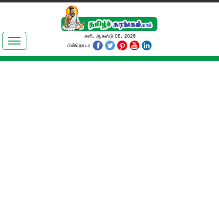
இலக்கியங்கள்
சனி, ஆகஸ்டு 08, 2026
பின்தொடர
தமிழ் உலகம்
அறிவியல்
பொதுஅறிவு
ஆன்மிகம்
ஜோதிடம்
மருத்துவம்
பெண்கள் பகுதி
நகைச்சுவை
கலையுலகம்