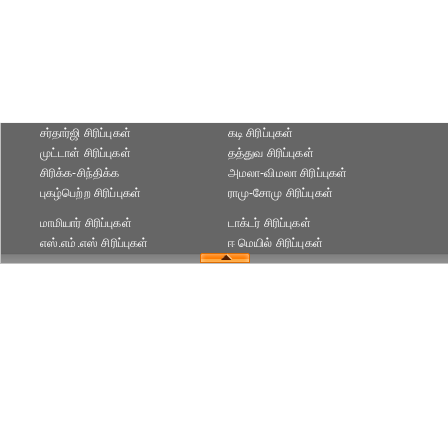
சர்தார்ஜி சிரிப்புகள்
கடி சிரிப்புகள்
முட்டாள் சிரிப்புகள்
தத்துவ சிரிப்புகள்
சிரிக்க-சிந்திக்க
அமலா-விமலா சிரிப்புகள்
புகழ்பெற்ற சிரிப்புகள்
ராமு-சோமு சிரிப்புகள்
மாமியார் சிரிப்புகள்
டாக்டர் சிரிப்புகள்
எஸ்.எம்.எஸ் சிரிப்புகள்
ஈ மெயில் சிரிப்புகள்