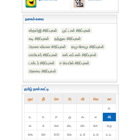
நகைச்சுவை
சர்தார்ஜி சிரிப்புகள்
முட்டாள் சிரிப்புகள்
கடி சிரிப்புகள்
தத்துவ சிரிப்புகள்
அமலா-விமலா சிரிப்புகள்
ராமு-சோமு சிரிப்புகள்
மாமியார் சிரிப்புகள்
எஸ்.எம்.எஸ் சிரிப்புகள்
டாக்டர் சிரிப்புகள்
ஈ மெயில் சிரிப்புகள்
அசைவ சிரிப்புகள்
தமிழ் நாள்காட்டி
ஞா
தி்
செ
அ
வி
வெ
கா
௧
௨
௩
௪
௫
௬
௭
௮
௯
௰
௰௧
௰௨
௰௩
௰௪
௰௫
௰௬
௰௭
௰௮
௰௯
௨௰
௨௧
௨௨