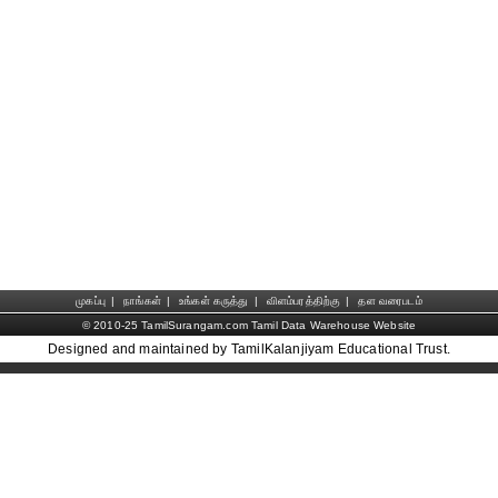
முகப்பு
|
நாங்கள்
|
உங்கள் கருத்து
|
விளம்பரத்திற்கு
|
தள வரைபடம்
© 2010-25 TamilSurangam.com Tamil Data Warehouse Website
Designed and maintained by TamilKalanjiyam Educational Trust.