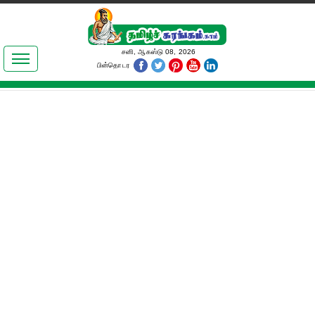
இலக்கியங்கள்
சனி, ஆகஸ்டு 08, 2026
பின்தொடர
தமிழ் உலகம்
அறிவியல்
பொதுஅறிவு
ஆன்மிகம்
ஜோதிடம்
மருத்துவம்
பெண்கள் பகுதி
நகைச்சுவை
கலையுலகம்