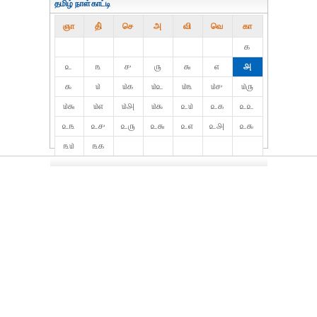
தமிழ் நாள்காட்டி
ஞா
தி்
செ
அ
வி
வெ
கா
௧
௨
௩
௪
௫
௬
௭
௮
௯
௰
௰௧
௰௨
௰௩
௰௪
௰௫
௰௬
௰௭
௰௮
௰௯
௨௰
௨௧
௨௨
௨௩
௨௪
௨௫
௨௬
௨௭
௨௮
௨௯
௩௰
௩௧