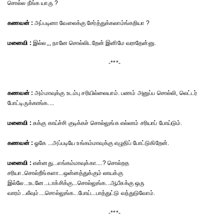
சொல்ல நீங்க யாரு ?
கணவன் :
அப்படினா வேலைக்கு சேர்த்துக்கலாம்ங்கறியா ?
மனைவி :
இல்ல,,, நானே சொல்லிடறேன் இனிமே வராதேன்னு.
-***-
கணவன் :
அம்மாவுக்கு உடம்பு சரியில்லையாம். பணம் அனுப்ப சொல்லி, லெட்டர்
போட்டிருக்காங்க....
மனைவி :
சுக்கு காய்ச்சி குடிக்கச் சொல்லுங்க எல்லாம் சரியாப் போய்டும்.
கணவன் :
ஓகே ...அப்படியே உங்கம்மாவுக்கு எழுதிப் போட்டுகிறேன்.
மனைவி :
என்னது...எங்கம்மாவுக்கா....? சொல்றத
சரியா..சொல்றீங்களா...ஒன்னத்துக்கும் லாயக்கு
இல்லே...உடனே...டாக்சிக்கு...சொல்லுங்க...ஆபீசுக்கு ஒரு
வாரம்...லீவும்....சொல்லுங்க...போய்...பாத்துட்டு வந்துடுவோம்.
-***-