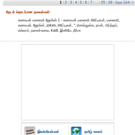
1
2
3
4
5
6
7
25
26
தொடர்ச்சி ››
|
|
|
|
|
|
| ... |
|
|
தேட‌ல் தொட‌ர்பான தகவ‌ல்க‌ள்:
கணவன் மனைவி ஜோக்ஸ் 1 - கணவன் மனைவி சிரிப்புகள், மனைவி,
கணவன், ஜோக்ஸ், jokes, சிரிப்புகள், ", சொல்லுங்க, நான், அர்த்தம்,
எல்லாம், நகைச்சுவை, kadi, இனிமே, நீங்க
இலக்கியங்கள்
தமிழ் உலகம்