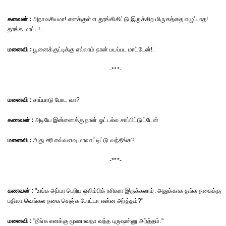
கனவன் :
அநாவசியமா! எனக்குள்ள தூங்கிகிட்டு இருக்கிற மிருகத்தை எழுப்பாத!
தாங்க மாட்ட!.
மனைவி :
பூனைக்குட்டிக்கு எல்லாம் நான் பயப்பட மாட்டேன்!.
-***-
மனைவி :
சாப்பாடு போட வா?
கணவன் :
அடியே இன்னைக்கு நான் ஓட்டல்ல சாப்பிட்டுட்டேன்
மனைவி :
அது சரி எவ்வளவு மாவாட்டிட்டு வந்தீங்க?
-***-
கணவன் :
"உங்க அப்பா பெரிய ஒலிம்பிக் ரசிகரா இருக்கலாம். அதுக்காக தங்க நகைக்கு
பதிலா வெங்கல நகை செஞ்சு போட்டா என்ன அர்த்தம்?"
மனைவி :
"நீங்க எனக்கு மூணாவதா வந்த புருஷன்னு அர்த்தம்."