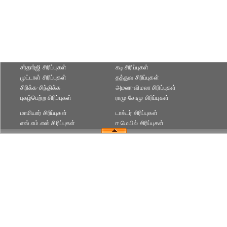
சர்தார்ஜி சிரிப்புகள்
கடி சிரிப்புகள்
முட்டாள் சிரிப்புகள்
தத்துவ சிரிப்புகள்
சிரிக்க-சிந்திக்க
அமலா-விமலா சிரிப்புகள்
புகழ்பெற்ற சிரிப்புகள்
ராமு-சோமு சிரிப்புகள்
மாமியார் சிரிப்புகள்
டாக்டர் சிரிப்புகள்
எஸ்.எம்.எஸ் சிரிப்புகள்
ஈ மெயில் சிரிப்புகள்