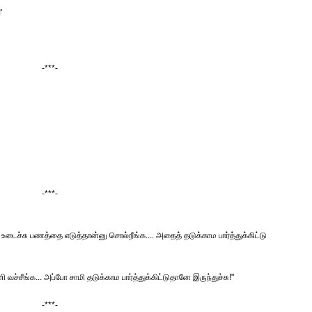
'
-***-
-***-
ைச்சு பணத்தை எடுத்தான்னு சொல்றீங்க.... அதைத் தடுக்காம பார்த்துக்கிட்டு
ங்க... அப்போ சாமி தடுக்காம பார்த்துக்கிட்டுதானே இருந்துச்சு!"
-***-