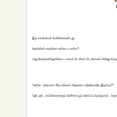
இரு வாலிபர்கள் பேசிக்கொண்டது;
தெய்வீகக் காதல்னா என்னடா மாப்ள?
அது வேறொண்னுமில்லடா. காமாட்சி, மீனாட்சி, விசாலாட்சின்னு ப
"என்ன.. கல்யாண சீர்ல எல்லாம் பித்தளை பாத்திரமாவே இருக்கு?"
"ஹி..ஹி.. மாப்பிள்ளைக்குப் பேரீச்சம்பழம் ரொம்பப் பிடிக்குமாம்.. அதா