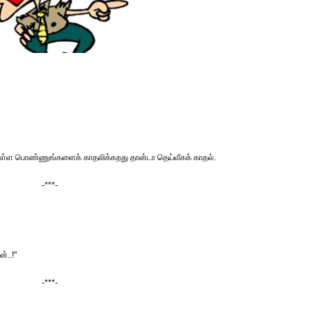
ேருள்ள பொண்ணுங்களைக் காதலிக்கறது தான்டா தெய்வீகக் காதல்.
-***-
ன்..!"
-***-