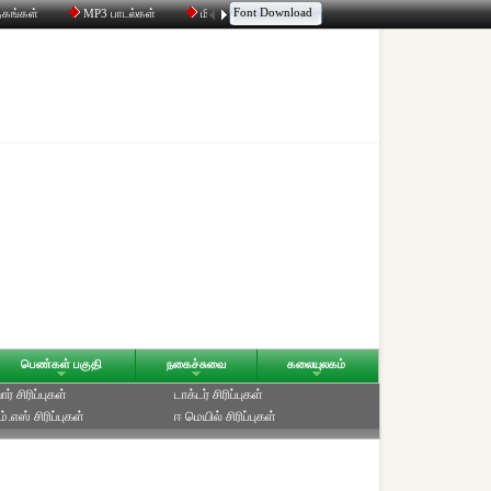
Font Download
தகங்கள்
MP3 பாடல்கள்
மின்னஞ்சல்
திரட்டி
உரையாடல்
பெண்கள் பகுதி
நகைச்சுவை
கலையுலகம்
ர் சிரிப்புகள்
டாக்டர் சிரிப்புகள்
்.எஸ் சிரிப்புகள்
ஈ மெயில் சிரிப்புகள்