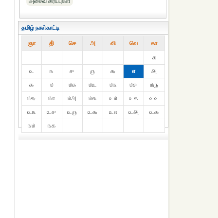
அசைவ சிரிப்புகள்
தமிழ் நாள்காட்டி
ஞா
தி்
செ
அ
வி
வெ
கா
௧
௨
௩
௪
௫
௬
௭
௮
௯
௰
௰௧
௰௨
௰௩
௰௪
௰௫
௰௬
௰௭
௰௮
௰௯
௨௰
௨௧
௨௨
௨௩
௨௪
௨௫
௨௬
௨௭
௨௮
௨௯
௩௰
௩௧