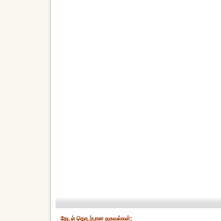
தேட‌ல் தொட‌ர்பான தகவ‌ல்க‌ள்: