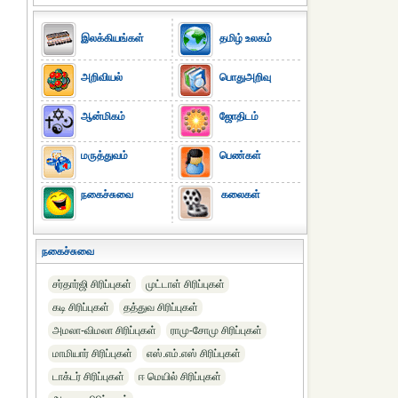
இலக்கியங்கள்
தமிழ் உலகம்
அறிவியல்
பொதுஅறிவு
ஆன்மிகம்
ஜோதிடம்
மருத்துவம்
பெண்கள்
நகைச்சுவை
கலைகள்
நகைச்சுவை
சர்தார்ஜி சிரிப்புகள்
முட்டாள் சிரிப்புகள்
கடி சிரிப்புகள்
தத்துவ சிரிப்புகள்
அமலா-விமலா சிரிப்புகள்
ராமு-சோமு சிரிப்புகள்
மாமியார் சிரிப்புகள்
எஸ்.எம்.எஸ் சிரிப்புகள்
டாக்டர் சிரிப்புகள்
ஈ மெயில் சிரிப்புகள்