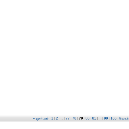
‹‹ முன்புறம்
1
2
77
78
79
80
81
99
100
தொடர்ச
|
|
| ... |
|
|
|
|
| ... |
|
|