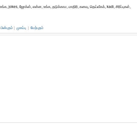
வாங்க, jokes, ஜோக்ஸ், என்ன, உங்க, தடுக்காம, மாதிரி, கனவு, தெய்வீகக், kadi, சிரிப்புகள்,
பின்புறம்
|
முகப்பு
|
மேற்புறம்