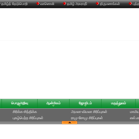
தமிழ்த் தேடுபொறி
வானொலி
தமிழ் அகராதி்
திருமணங்கள்
புத்
பொதுஅறிவு
ஆன்மிகம்
ஜோதிடம்
மருத்துவம்
சிரிக்க-சிந்திக்க
அமலா-விமலா சிரிப்புகள்
மாமியா
புகழ்பெற்ற சிரிப்புகள்
ராமு-சோமு சிரிப்புகள்
எஸ்.எம