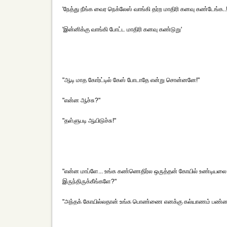
'நேத்து நீங்க வைர நெக்லேஸ் வாங்கி தர்ற மாதிரி கனவு கண்டேங்க..!
'இன்னிக்கு வாங்கி போட்ட மாதிரி கனவு கண்டுறு'
"ஆடி மாத கோர்ட்டில் கேஸ் போடாதே என்று சொன்னனே!"
"என்ன ஆச்சு?"
"தள்ளுபடி ஆயிடுச்சு!"
"என்ன மாப்ளே... உங்க கண்ணெதிர்ல ஒருத்தன் கோயில் உண்டியலை உட
இருந்திருக்கீங்களே?"
"அந்தக் கோயில்லதான் உங்க பொண்ணை எனக்கு கல்யாணம் பண்ணி வச்சீ