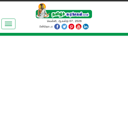
இலக்கியங்கள்
வெள்ளி, ஆகஸ்டு 07, 2026
பின்தொடர
தமிழ் உலகம்
அறிவியல்
பொதுஅறிவு
ஆன்மிகம்
ஜோதிடம்
மருத்துவம்
பெண்கள் பகுதி
நகைச்சுவை
கலையுலகம்