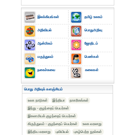
இலக்கியங்கள்
தமிழ் உலகம்
அறிவியல்
பொதுஅறிவு
ஆன்மிகம்
ஜோதிடம்
மருத்துவம்
பெண்கள்
நகைச்சுவை
கலைகள்
பொது அறிவுக் களஞ்சியம்
உலக நாடுகள்
இந்தியா
நாகரிகங்கள்
இந்து - குழந்தைப் பெயர்கள்
இசுலாமியக் குழந்தைப் பெயர்கள்
கிருத்துவம் - குழந்தைப் பெயர்கள்
உலக வரலாறு
இந்திய வரலாறு
புவியியல்
புகழ்பெற்ற நூல்கள்