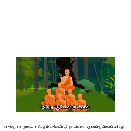
ஹுய்சூ தன்னுடைய நண்பனும் டாவோயிஸத் துறவியுமான சூயாங்சூவினைப் பார்த்து