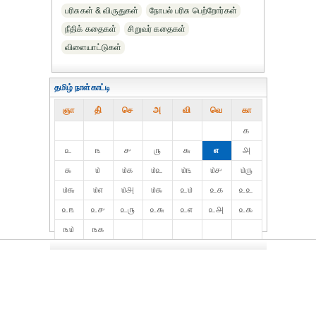
பரிசுகள் & விருதுகள்
நோபல் பரிசு‎ பெற்றோர்‎கள்
நீதிக் கதைகள்
சிறுவர் கதைகள்
விளையாட்டுகள்
தமிழ் நாள்காட்டி
ஞா
தி்
செ
அ
வி
வெ
கா
௧
௨
௩
௪
௫
௬
௭
௮
௯
௰
௰௧
௰௨
௰௩
௰௪
௰௫
௰௬
௰௭
௰௮
௰௯
௨௰
௨௧
௨௨
௨௩
௨௪
௨௫
௨௬
௨௭
௨௮
௨௯
௩௰
௩௧