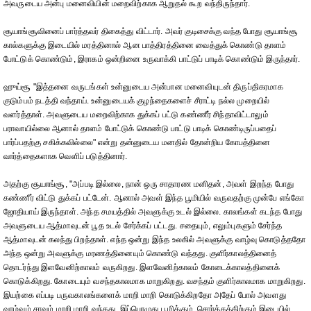
அவருடைய அன்பு மனைவியின் மறைவிற்காக ஆறுதல் கூற வந்திருந்தார்.
சூயாங்சூவினைப் பார்த்தவர் திகைத்து விட்டார். அவர் குடிசைக்கு வந்த போது சூயாங்சூ
கால்களுக்கு இடையில் மரத்தினால் ஆன பாத்திரத்தினை வைத்துக் கொண்டு தாளம்
போட்டுக் கொண்டும், இராகம் ஒன்றினை உருவாக்கி பாட்டுப் பாடிக் கொண்டும் இருந்தார்.
ஹுய்சூ "இத்தனை வருடங்கள் உன்னுடைய அன்பான மனைவியுடன் திருப்திகரமாக
குடும்பம் நடத்தி வந்தாய். உன்னுடையக் குழந்தைகளைச் சீராட்டி நல்ல முறையில்
வளர்த்தாள். அவளுடைய மறைவிற்காக துக்கப் பட்டு கண்ணீர் சிந்தாவிட்டாலும்
பராவாயில்லை ஆனால் தாளம் போட்டுக் கொண்டு பாட்டு பாடிக் கொண்டிருப்பதைப்
பார்ப்பதற்கு சகிக்கவில்லை" என்று தன்னுடைய மனதில் தோன்றிய கோபத்தினை
வார்த்தைகளாக வெளிப் படுத்தினார்.
அதற்கு சூயாங்சூ, "அப்படி இல்லை, நான் ஒரு சாதாரண மனிதன், அவள் இறந்த போது
கண்ணீர் விட்டு துக்கப் பட்டேன். ஆனால் அவள் இந்த பூமியில் வருவதற்கு முன்பே எங்கோ
ஜோதியாய் இருந்தாள். அந்த சமயத்தில் அவளுக்கு உடல் இல்லை. காலங்கள் கடந்த போது
அவளுடைய ஆத்மாவுடன் பூத உடல் சேர்க்கப் பட்டது. சதையும், எலும்புகளும் சேர்ந்த
ஆத்மாவுடன் கலந்து பிறந்தாள். எந்த ஒன்று இந்த உலகில் அவளுக்கு வாழ்வு கொடுத்ததோ
அந்த ஒன்று அவளுக்கு மரணத்தினையும் கொண்டு வந்தது. குளிர்காலத்தினைத்
தொடர்ந்து இளவேனிற்காலம் வருகிறது. இளவேனிற்காலம் கோடைக்காலத்தினைக்
கொடுக்கிறது. கோடையும் வசந்தகாலமாக மாறுகிறது. வசந்தம் குளிர்காலமாக மாறுகிறது.
இயற்கை எப்படி பருவகாலங்களைக் மாறி மாறி கொடுக்கிறதோ அதேப் போல் அவளது
வாழ்வும் சாவும் மாறி மாறி வந்தது. இப்பொழுது பூமிக்கும், சொர்க்கத்திற்கும் இடையில்