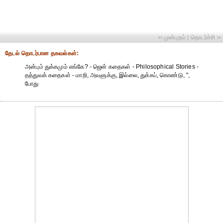
‹‹ முன்புறம்
தொடர்ச்சி ››
|
தேட‌ல் தொட‌ர்பான தகவ‌ல்க‌ள்:
அன்பும் துக்கமும் எங்கே? - ஜென் கதைகள் - Philosophical Stories -
தத்துவக் கதைகள் - மாறி, அவளுக்கு, இல்லை, துக்கப், கொண்டு, ",
போது