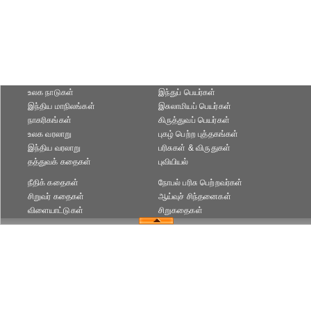
உலக நாடுகள்
இந்துப் பெயர்கள்
இந்திய மாநிலங்கள்
இசுலாமியப் பெயர்கள்
நாகரிகங்கள்
கிருத்துவப் பெயர்கள்
உலக வரலாறு
புகழ் பெற்ற புத்தகங்கள்
இந்திய வரலாறு
பரிசுகள் & விருதுகள்
தத்துவக் கதைகள்
புவியியல்
நீதிக் கதைகள்
நோபல் பரிசு‎ பெற்றவர்‎கள்
சிறுவர் கதைகள்
ஆய்வுச் சிந்தனைகள்
விளையாட்டுகள்
சிறுகதைகள்