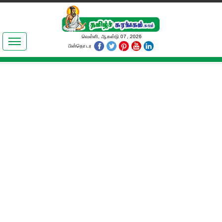
இலக்கியங்கள்
வெள்ளி, ஆகஸ்டு 07, 2026
பின்தொடர
தமிழ் உலகம்
அறிவியல்
பொதுஅறிவு
ஆன்மிகம்
ஜோதிடம்
மருத்துவம்
பெண்கள் பகுதி
நகைச்சுவை
கலையுலகம்