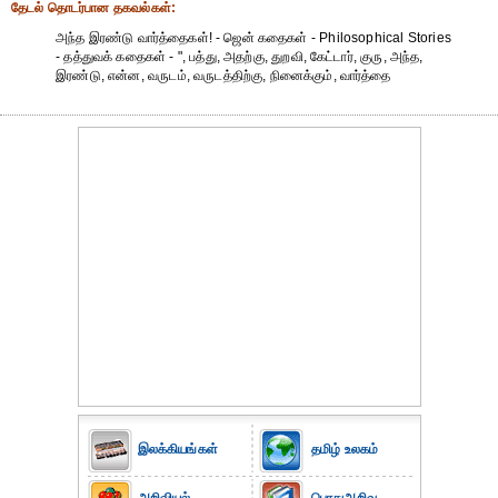
தேட‌ல் தொட‌ர்பான தகவ‌ல்க‌ள்:
அந்த இரண்டு வார்த்தைகள்! - ஜென் கதைகள் - Philosophical Stories
- தத்துவக் கதைகள் - ", பத்து, அதற்கு, துறவி, கேட்டார், குரு, அந்த,
இரண்டு, என்ன, வருடம், வருடத்திற்கு, நினைக்கும், வார்த்தை
இலக்கியங்கள்
தமிழ் உலகம்