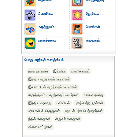
அறிவியல்
பொதுஅறிவு
ஆன்மிகம்
ஜோதிடம்
மருத்துவம்
பெண்கள்
நகைச்சுவை
கலைகள்
பொது அறிவுக் களஞ்சியம்
உலக நாடுகள்
இந்தியா
நாகரிகங்கள்
இந்து - குழந்தைப் பெயர்கள்
இசுலாமியக் குழந்தைப் பெயர்கள்
கிருத்துவம் - குழந்தைப் பெயர்கள்
உலக வரலாறு
இந்திய வரலாறு
புவியியல்
புகழ்பெற்ற நூல்கள்
பரிசுகள் & விருதுகள்
நோபல் பரிசு‎ பெற்றோர்‎கள்
நீதிக் கதைகள்
சிறுவர் கதைகள்
விளையாட்டுகள்