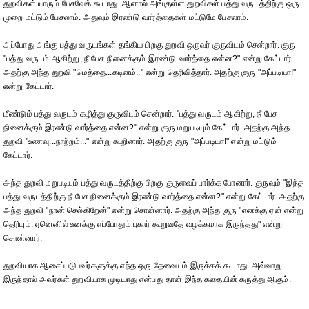
துறவிகள் யாரும் பேசவேக் கூடாது. ஆனால் அங்குள்ள துறவிகள் பத்து வருடத்திற்கு ஒரு
முறை மட்டும் பேசலாம். அதுவும் இரண்டு வார்த்தைகள் மட்டுமே பேசலாம்.
அப்போது அங்கு பத்து வருடங்கள் தங்கிய பிறகு துறவி ஒருவர் குருவிடம் சென்றார். குரு
"பத்து வருடம் ஆகிற்று, நீ பேச நினைக்கும் இரண்டு வார்த்தை என்ன?" என்று கேட்டார்.
அதற்கு அந்த துறவி "மெத்தை...கடினம்.." என்று தெரிவி்த்தார். அதற்கு குரு "அப்படியா!"
என்று கேட்டார்.
மீண்டும் பத்து வருடம் கழித்து குருவிடம் சென்றார். "பத்து வருடம் ஆகிற்று, நீ பேச
நினைக்கும் இரண்டு வார்த்தை என்ன?" என்று குரு மறுபடியும் கேட்டார். அதற்கு அந்த
துறவி "உணவு...நாற்றம்..." என்று கூறினார். அதற்கு குரு "அப்படியா!" என்று மட்டும்
கேட்டார்.
அந்த துறவி மறுபடியும் பத்து வருடத்திற்கு பிறகு குருவைப் பார்க்க போனார். குருவும் "இந்த
பத்து வருடத்திற்கு நீ பேச நினைக்கும் இரண்டு வார்த்தை என்ன?" என்று கேட்டார். அதற்கு
அந்த துறவி "நான் செல்கிறேன்" என்று சொன்னார். அதற்கு அந்த குரு "எனக்கு ஏன் என்று
தெரியும். ஏனெனில் உனக்கு எப்போதும் புகார் கூறுவதே வழக்கமாக இருந்தது" என்று
சொன்னார்.
துறவியாக ஆசைப்படுபவர்களுக்கு எந்த ஒரு தேவையும் இருக்கக் கூடாது. அவ்வாறு
இருந்தால் அவர்கள் துறவியாக முடியாது என்பது தான் இந்த கதையின் கருத்து ஆகும்.