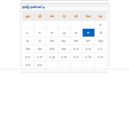
தமிழ் நாள்காட்டி
ஞா
தி்
செ
அ
வி
வெ
கா
௧
௨
௩
௪
௫
௬
௭
௮
௯
௰
௰௧
௰௨
௰௩
௰௪
௰௫
௰௬
௰௭
௰௮
௰௯
௨௰
௨௧
௨௨
௨௩
௨௪
௨௫
௨௬
௨௭
௨௮
௨௯
௩௰
௩௧