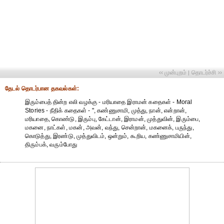
‹‹ முன்புறம்
தொடர்ச்சி ››
|
தேட‌ல் தொட‌ர்பான தகவ‌ல்க‌ள்:
இரும்பைத் தின்ற எலி வழக்கு - மரியாதை இராமன் கதைகள் - Moral
Stories - நீதிக் கதைகள் - ", கண்ணுசாமி, முத்து, நான், என்றான்,
மரியாதை, கொண்டு, இரும்பு, கேட்டான், இராமன், முத்துவின், இரும்பை,
மகனை, நாட்கள், மகன், அவன், வந்து, சென்றான், மகனைக், பருந்து,
கொடுத்து, இரண்டு, முத்துவிடம், ஒன்றும், கூறிய, கண்ணுசாமியின்,
திரும்பக், வரும்போது