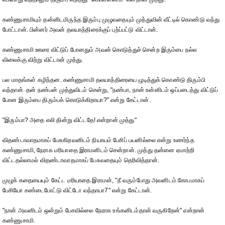
கண்ணுசாமியும் தன்னிடமிருந்த இரும்பு முழுவதையும் முத்துவின் வீட்டில் கொண்டு வந்து
போட்டான். பின்னர் அவன் தலயாத்திரைக்குப் புற்ப்பட்டு விட்டான்.
கண்ணுசாமி ஊரை விட்டுப் போனதும் அவன் கொடுத்துச் சென்ற இரும்பை நல்ல
விலைக்கு விற்று விட்டான் முத்து.
பல மாதங்கள் கழிந்தன. கண்ணுசாமி தலயாத்திரையை ழுடித்துக் கொண்டு திரும்பி
வந்தான். தன் நண்பன் முத்துவிடம் சென்று, "நண்பா, நான் உன்னிடம் ஒப்படைத்து விட்டுப்
போன இரும்பை திரும்பக் கொடுக்கிறாயா?" என்று கேட்டான்.
"இரும்பா? அதை எலி தின்று விட்டதே! என்றான் முத்து"
விதண்டாவாதமாகப் பேசுகிறவனிடம் நியாயம் பேசிப் பயனில்லை என்று உணர்ந்த
கண்ணுசாமி, நேராக மரியாதை இராமனிடம் சென்றான். முத்து தன்னை ஏமாற்றி
விட்டதல்லாமல் விதண்டாவாதமாகப் பேசுவதையும் தெரிவித்தான்.
முழுக் கதையையும் கேட்ட மரியாதை இராமன், "நீ வரும்போது அவனிடம் கோபமாகப்
பேசியோ சண்டைபோட்டு விட்டோ வந்தாயா7" என்று கேட்டான்.
"நான் அவனிடம் ஒன்றும் பேசவில்லை நேராக உங்கனிடம்தான் வருகிறேன்" என்றான்
கண்ணுசாமி.