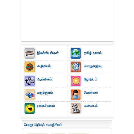
இலக்கியங்கள்
தமிழ் உலகம்
அறிவியல்
பொதுஅறிவு
ஆன்மிகம்
ஜோதிடம்
மருத்துவம்
பெண்கள்
நகைச்சுவை
கலைகள்
பொது அறிவுக் களஞ்சியம்