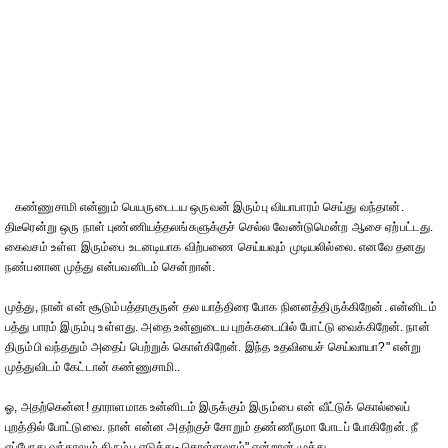
கண்ணுசாமி என்னும் பெயருடைடய ஒருவன் இரும்பு வியாபாரம் செய்து வந்தான்.
திடீரென்று ஒரு நாள் புண்ணியத்தலங்சுளுக்குச் செல்ல வேண்டுமென்ற ஆசை ஏற்பட்டது.
கைவசம் உள்ள இரும்பை உடனடியாக விற்பணை செய்யவும் முடியலில்லை. எனவே தனது
நண்பனான முத்து என்பவனிடம் சென்றான்.
முத்து, நான் என் சூடும்பத்தாகுருன் தல யாத்திரை போக நினனத்திருக்கிறேன். என்னிடம்
பத்து பாரம் இரும்பு உள்ளது. அதை உன்னுடைய புறக்கடையில் போட்டு வைக்கிறேன். நான்
திரும்பி வந்ததும் அதைப் பெற்றுக் கொள்கிறேன். இந்த உதவியைச் செய்வாயா?" என்று
முத்துவிடம் கேட்டான் கண்ணுசாமி..
ஓ, அதற்கென்ன! தாராளமாக உன்னிடம் இருக்கும் இரும்பை என் வீட்டுக் கொல்லைப்
புறத்தில் போட்டுவை. நான் என்ன அதற்குச் சோறும் தண்ணீருமா போடப் போகிறேன். நீ
எப்போது வந்தாலும் திரும்ப எடுத்து- கொள்ளலாம்" என்றான் முத்து.