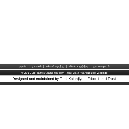
முகப்பு
|
நாங்கள்
|
உங்கள் கருத்து
|
விளம்பரத்திற்கு
|
தள வரைபடம்
© 2010-25 TamilSurangam.com Tamil Data Warehouse Website
Designed and maintained by TamilKalanjiyam Educational Trust.