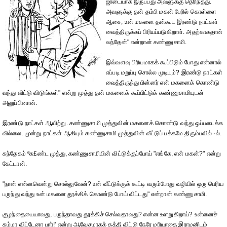
ஜாடையாக இருப்பது அவளுக்கு தெரிந்தது.
அவளுக்கு தன் தம்பி மகன் பேரில் கொள்ளை
ஆசை, உன் மகனை தன்கூட இரண்டு நாட்கள்
வைத்திருக்கப் பிரியப்படுகிறாள். அதற்காகதான்
வந்தேன்" என்றான் கண்ணுசாமி.
இவ்வளவு பிரியமாகக் கூப்பிடும் போது என்னால்
எப்படி மறுப்பு சொல்ல முடியும்? இரண்டு நாட்கள்
வைத்திருந்து பின்னர் என் மகனைக் கொண்டு
வந்து விட்டு விடுங்கள்" என்று முத்து தன் மகனைக் கூப்பிட்டுக் கண்ணுசாமியுடன்
அனுப்பினான்.
இரண்டு நாட்கள் ஆயிற்று. கண்ணுசாமி முத்துவின் மகனைக் கொண்டு வந்து ஒப்படைக்க
வில்லை. மூன்று நாட்கள் ஆகியும் கண்ணுசாமி முத்துவின் வீட்டுப் பக்கமே திரும்பவில்¬ல்.
சுந்தேகம் ªசு£ண்ட முத்து, கண்ணுசாமியின் விட்டுக்குப்போய் "எங்கே, என் மகன்?" என்று
கேட்டான்.
"நான் என்னவென்று சொல்லுவேன்? உன் வீட்டுக்குக் கூட்டி வரும்போது வழியில் ஒரு பெரிய
பருந்து வந்து உன் மகனை தூக்கிக் கொண்டு போய் விட்டது" என்றான் கண்ணுசாமி.
குழந்தையையாவது, பருந்தாவது தூக்கிச் செல்வதாவது? என்ன உளறுகிறாய்? உன்னைச்
சும்மா விட்டேனா பார்!' என்று ஆவேசமாகக் கத்தி விட்டு நேரே மரியாதை இராமனிடம்