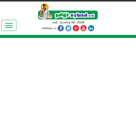
இலக்கியங்கள்
சனி, ஆகஸ்டு 08, 2026
பின்தொடர
தமிழ் உலகம்
அறிவியல்
பொதுஅறிவு
ஆன்மிகம்
ஜோதிடம்
மருத்துவம்
பெண்கள் பகுதி
நகைச்சுவை
கலையுலகம்