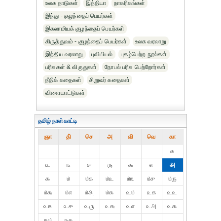
உலக நாடுகள்
இந்தியா
நாகரிகங்கள்
இந்து - குழந்தைப் பெயர்கள்
இசுலாமியக் குழந்தைப் பெயர்கள்
கிருத்துவம் - குழந்தைப் பெயர்கள்
உலக வரலாறு
இந்திய வரலாறு
புவியியல்
புகழ்பெற்ற நூல்கள்
பரிசுகள் & விருதுகள்
நோபல் பரிசு‎ பெற்றோர்‎கள்
நீதிக் கதைகள்
சிறுவர் கதைகள்
விளையாட்டுகள்
தமிழ் நாள்காட்டி
ஞா
தி்
செ
அ
வி
வெ
கா
௧
௨
௩
௪
௫
௬
௭
௮
௯
௰
௰௧
௰௨
௰௩
௰௪
௰௫
௰௬
௰௭
௰௮
௰௯
௨௰
௨௧
௨௨
௨௩
௨௪
௨௫
௨௬
௨௭
௨௮
௨௯
௩௰
௩௧