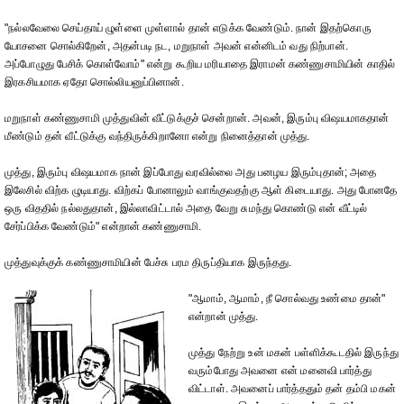
"நல்லவேலை செய்தாய் ழுள்ளை முள்ளால் தான் எடுக்க வேண்டும். நான் இதற்கொரு
யோசனை சொல்கிறேன், அதன்படி நட, மறுநாள் அவன் என்னிடம் வது நிற்பான்.
அப்போழுது பேசிக் கொள்வோம்" என்று கூறிய மரியாதை இராமன் கண்ணுசாமியின் காதில்
இரகசியமாக ஏதோ சொல்லியனுப்பினான்.
மறுநாள் கண்ணுசாமி முத்துவின் வீட்டுக்குச் சென்றான். அவன், இரும்பு விஷயமாகதான்
மீண்டும் தன் வீட்டுக்கு வந்திருக்கிறானோ என்று நினைத்தான் முத்து.
முத்து, இரும்பு விஷயமாக நான் இப்போது வரவில்லை அது பனழய இரும்புதான்; அதை
இலேசில் விற்க ழுடியாது. விற்கப் போனாலும் வாங்குவதற்கு ஆள் கிடையாது. அது போனதே
ஒரு விததில் நல்லதுதான், இல்லாவிட்டால் அதை வேறு சுமந்து கொண்டு என் வீட்டில்
சேர்ப்பிக்க வேண்டும்" என்றான் கண்ணுசாமி.
முத்துவுக்குக் கண்ணுசாமியின் பேச்சு பரம திருப்தியாக இருந்தது.
"ஆமாம், ஆமாம், நீ சொல்வது உண்மை தான்"
என்றான் முத்து.
முத்து நேற்று உன் மகன் பள்ளிக்கூடதில் இருந்து
வரும்போது அவனை என் மனைவி பார்த்து
விட்டாள். அவனைப் பார்த்ததும் தன் தம்பி மகன்