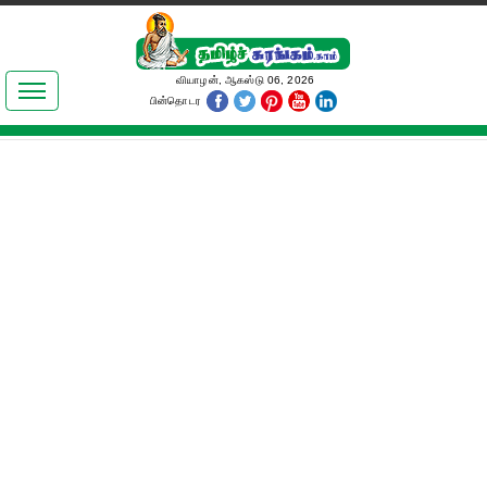
இலக்கியங்கள்
வியாழன், ஆகஸ்டு 06, 2026
பின்தொடர
தமிழ் உலகம்
அறிவியல்
பொதுஅறிவு
ஆன்மிகம்
ஜோதிடம்
மருத்துவம்
பெண்கள் பகுதி
நகைச்சுவை
கலையுலகம்