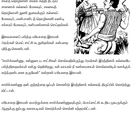
சவரத் தொழிலாளி சவரக் கத்தி தீட்டும்
சாணைக் கல்லைப் போலவும், சலவைத்
தொழிலாளி துணி துவைக்கும் கல்லைப்
போலவும், மண்பாண்டத் தொழிலானி வண்டி
சக்கரம் போலவும், களிமண்ணால் செய்தார்கள்.
இவைகளைப் பார்த்த மரியாதை இராமன்
அவர்கள் பொய் சாட்சி கூறுகிறார்கள் என்பதை
புரிந்து கொண்டான்.
"சாமிக்கண்ணு, உன்னுடைய சாட்சிகள் சொல்வதிவிருந்து அவர்கள் இரத்தினக் கல்லையே
பார்த்திராதவர்கள் என்று தெரிகிறது; உன் வாயால் நீ உண்மையைச் சொல்லாவிடில் உனக்குக்
கடுந்தண்டனை தருவேன்" என்றான் மரியாதை இராமன்.
சாமிக்கண்ணு தன் குற்றத்தை ஒப்புக் கொண்டு இரத்தினக் கல்லைத் திருப்பிக் கொடுத்து
விட்டான்.
மரியாதை இராமன் ஏமாற்றுக்கார சாமிக்கண்ணுவுக்கும், பொய்சாட்கி கூறிய மூவருக்கும்
ஆளுக்கு ஜம்பது கசையடிகள் கொடுக்கச் சொல்லி உத்தரவிட்டான்.