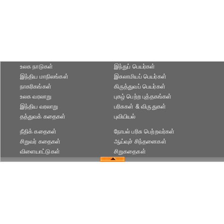
உலக நாடுகள்
இந்துப் பெயர்கள்
இந்திய மாநிலங்கள்
இசுலாமியப் பெயர்கள்
நாகரிகங்கள்
கிருத்துவப் பெயர்கள்
உலக வரலாறு
புகழ் பெற்ற புத்தகங்கள்
இந்திய வரலாறு
பரிசுகள் & விருதுகள்
தத்துவக் கதைகள்
புவியியல்
நீதிக் கதைகள்
நோபல் பரிசு‎ பெற்றவர்‎கள்
சிறுவர் கதைகள்
ஆய்வுச் சிந்தனைகள்
விளையாட்டுகள்
சிறுகதைகள்