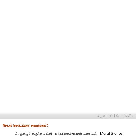
‹‹ முன்புறம்
தொடர்ச்சி ››
|
தேட‌ல் தொட‌ர்பான தகவ‌ல்க‌ள்:
ஆளுக்குத் தகுந்த சாட்சி - மரியாதை இராமன் கதைகள் - Moral Stories