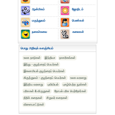
ஆன்மிகம்
ஜோதிடம்
மருத்துவம்
பெண்கள்
நகைச்சுவை
கலைகள்
பொது அறிவுக் களஞ்சியம்
உலக நாடுகள்
இந்தியா
நாகரிகங்கள்
இந்து - குழந்தைப் பெயர்கள்
இசுலாமியக் குழந்தைப் பெயர்கள்
கிருத்துவம் - குழந்தைப் பெயர்கள்
உலக வரலாறு
இந்திய வரலாறு
புவியியல்
புகழ்பெற்ற நூல்கள்
பரிசுகள் & விருதுகள்
நோபல் பரிசு‎ பெற்றோர்‎கள்
நீதிக் கதைகள்
சிறுவர் கதைகள்
விளையாட்டுகள்