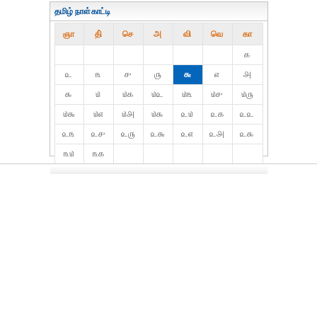
தமிழ் நாள்காட்டி
ஞா
தி்
செ
அ
வி
வெ
கா
௧
௨
௩
௪
௫
௬
௭
௮
௯
௰
௰௧
௰௨
௰௩
௰௪
௰௫
௰௬
௰௭
௰௮
௰௯
௨௰
௨௧
௨௨
௨௩
௨௪
௨௫
௨௬
௨௭
௨௮
௨௯
௩௰
௩௧