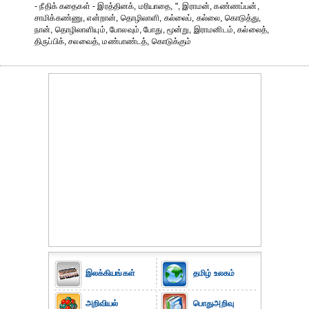
- நீதிக் கதைகள் - இரத்தினக், மரியாதை, ", இராமன், கண்ணப்பன்,
சாமிக்கண்ணு, என்றான், தொழிலாளி, கல்லைப், கல்லை, கொடுத்து,
நான், தொழிலாளியும், போலவும், போது, மூன்று, இராமனிடம், கல்லைத்,
திருப்பிக், சலவைத், மண்பாண்டத், கொடுக்கும்
இலக்கியங்கள்
தமிழ் உலகம்
அறிவியல்
பொதுஅறிவு