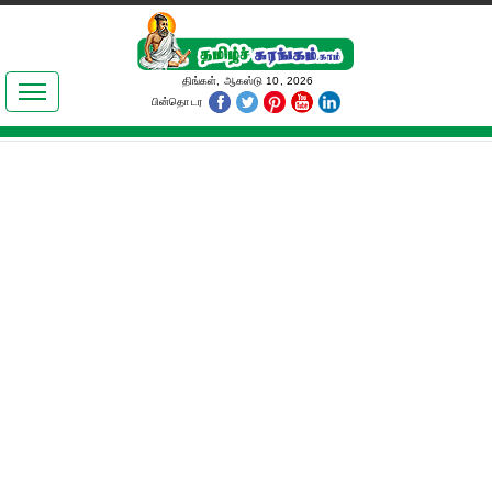
இலக்கியங்கள்
திங்கள், ஆகஸ்டு 10, 2026
பின்தொடர
தமிழ் உலகம்
அறிவியல்
பொதுஅறிவு
ஆன்மிகம்
ஜோதிடம்
மருத்துவம்
பெண்கள் பகுதி
நகைச்சுவை
கலையுலகம்