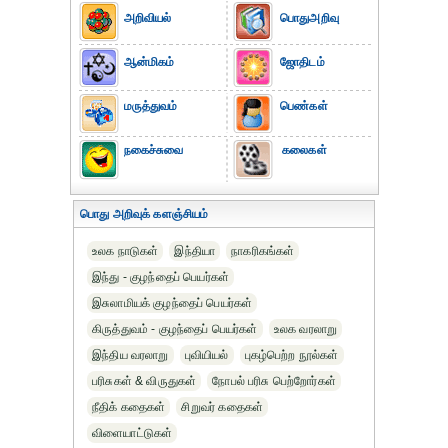
அறிவியல்
பொதுஅறிவு
ஆன்மிகம்
ஜோதிடம்
மருத்துவம்
பெண்கள்
நகைச்சுவை
கலைகள்
பொது அறிவுக் களஞ்சியம்
உலக நாடுகள்
இந்தியா
நாகரிகங்கள்
இந்து - குழந்தைப் பெயர்கள்
இசுலாமியக் குழந்தைப் பெயர்கள்
கிருத்துவம் - குழந்தைப் பெயர்கள்
உலக வரலாறு
இந்திய வரலாறு
புவியியல்
புகழ்பெற்ற நூல்கள்
பரிசுகள் & விருதுகள்
நோபல் பரிசு‎ பெற்றோர்‎கள்
நீதிக் கதைகள்
சிறுவர் கதைகள்
விளையாட்டுகள்