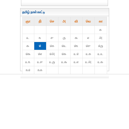
தமிழ் நாள்காட்டி
ஞா
தி்
செ
அ
வி
வெ
கா
௧
௨
௩
௪
௫
௬
௭
௮
௯
௰
௰௧
௰௨
௰௩
௰௪
௰௫
௰௬
௰௭
௰௮
௰௯
௨௰
௨௧
௨௨
௨௩
௨௪
௨௫
௨௬
௨௭
௨௮
௨௯
௩௰
௩௧