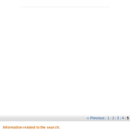
‹‹ Previous
1
2
3
4
5
|
|
|
|
|
Information related to the search: