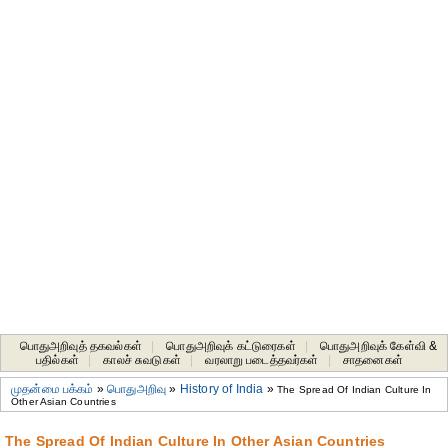
பொதுஅறிவுத் தகவல்கள்
|
பொதுஅறிவுக் கட்டுரைகள்
|
பொதுஅறிவுக் கேள்வி &
பதில்கள்
|
காலச் சுவடுகள்
|
வரலாறு படைத்தவர்கள்
|
சாதனைகள்‎
முதன்மை பக்கம்
»
பொதுஅறிவு
»
History of India
»
The Spread Of Indian Culture In
Other Asian Countries
The Spread Of Indian Culture In Other Asian Countries