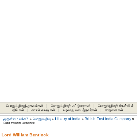
பொதுஅறிவுத் தகவல்கள்
|
பொதுஅறிவுக் கட்டுரைகள்
|
பொதுஅறிவுக் கேள்வி &
பதில்கள்
|
காலச் சுவடுகள்
|
வரலாறு படைத்தவர்கள்
|
சாதனைகள்‎
முதன்மை பக்கம்
»
பொதுஅறிவு
»
History of India
»
British East India Company
»
Lord William Bentinck
Lord William Bentinck