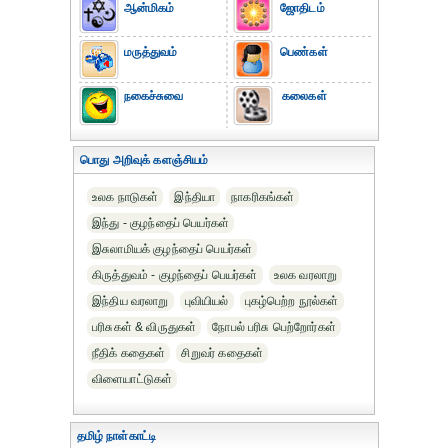
ஆன்மிகம்
ஜோதிடம்
மருத்துவம்
பெண்கள்
நகைச்சுவை
கலைகள்
பொது அறிவுக் களஞ்சியம்
உலக நாடுகள்
இந்தியா
நாகரிகங்கள்
இந்து - குழந்தைப் பெயர்கள்
இசுலாமியக் குழந்தைப் பெயர்கள்
கிருத்துவம் - குழந்தைப் பெயர்கள்
உலக வரலாறு
இந்திய வரலாறு
புவியியல்
புகழ்பெற்ற நூல்கள்
பரிசுகள் & விருதுகள்
நோபல் பரிசு‎ பெற்றோர்‎கள்
நீதிக் கதைகள்
சிறுவர் கதைகள்
விளையாட்டுகள்
தமிழ் நாள்காட்டி