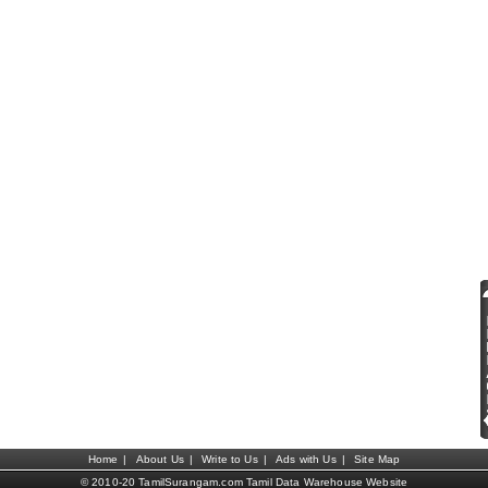
Home
|
About Us
|
Write to Us
|
Ads with Us
|
Site Map
© 2010-20 TamilSurangam.com Tamil Data Warehouse Website