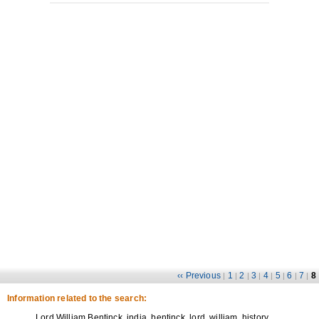
‹‹ Previous
1
2
3
4
5
6
7
8
|
|
|
|
|
|
|
|
Information related to the search:
Lord William Bentinck, india, bentinck, lord, william, history,