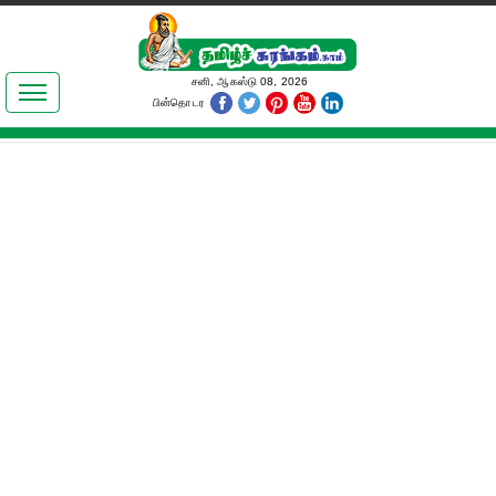
இலக்கியங்கள்
சனி, ஆகஸ்டு 08, 2026
பின்தொடர
தமிழ் உலகம்
அறிவியல்
பொதுஅறிவு
ஆன்மிகம்
ஜோதிடம்
மருத்துவம்
பெண்கள் பகுதி
நகைச்சுவை
கலையுலகம்