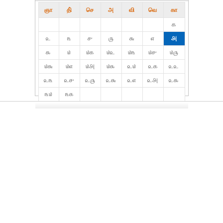
ஞா
தி்
செ
அ
வி
வெ
கா
௧
௨
௩
௪
௫
௬
௭
௮
௯
௰
௰௧
௰௨
௰௩
௰௪
௰௫
௰௬
௰௭
௰௮
௰௯
௨௰
௨௧
௨௨
௨௩
௨௪
௨௫
௨௬
௨௭
௨௮
௨௯
௩௰
௩௧