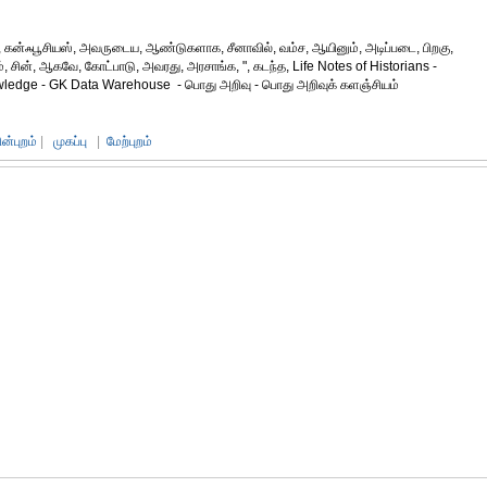
ன், கன்ஃபூசியஸ், அவருடைய, ஆண்டுகளாக, சீனாவில், வம்ச, ஆயினும், அடிப்படை, பிறகு,
், சின், ஆகவே, கோட்பாடு, அவரது, அரசாங்க, ", கடந்த, Life Notes of Historians -
owledge - GK Data Warehouse - பொது அறிவு - பொது அறிவுக் களஞ்சியம்
ின்புறம்
|
முகப்பு
|
மேற்புறம்