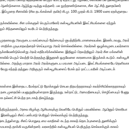
ததால், அரசுப் பணித் தேர்வுகளில் பெரும் போட்டி ஏற்பட்டது. ஆகவே, சீனாவில் பல தலைமுறைகள
ஆண்டுகளாக ஆழ்ந்து படித்து வந்தனர். பல நூற்றாண்டுகளாக, சீன ஆட்சித் துறையினர்
இம்முறை சீனாவில் (சில தடங்கல்கள் தவிர) கி.மு. 100 முதல் கி.பி. 1900 வரை ஏறக்குறைய
ுக்கவில்லை. சீன மக்களுள் பெரும்பாலோர் கன்ஃபூசியஸின் இலட்சியங்களை ஏற்றுக்
சிந்தனையிலும் உயரிடம் பெற்றிருந்தது.
. முதலாவது அவருடைய வாய்மையும் நேர்மையும் ஐயத்திற்கிடமானவையல்ல. இரண்டாவது, அவர
ல் சாதிக்க முடியாதவற்றைச் செய்யுமாறு அவர் சொல்லவில்லை. அவர்கள் ஒழுக்கமுடையவர்களா
்கவேண்டுமென்று அவர் எதிர்பார்க்கவில்லை. இதிலும் பிறவற்றிலும் அவர் சீன மக்களின்
வில் பெரும் வெற்றி பெற்றதற்கு இதுதான் ஒருவேளை காரணமாக இருக்கக் கூடும். கன்ஃபூச
ட்கவில்லை. அதற்கு மாறாக அவர் அவர்களுடைய மரபான அடிப்படை இலட்சியங்களையே தெளிவாக
ல் வேறு எந்தத் தத்துவ அறிஞரும் கன்ஃபூசியஸைப் போல் தம் நாட்டடவரின் அடிப்படைக்
கொள்கை இன்றைய டமேல்நாட்டு நோக்கதுல் செயல திறமற்றதாகவும் கவர்ச்சியில்லாததாகவும்
நடைமுறையில் பயனுறுதியுள்ளதாக இருந்தது. உள்நாட்டு, அமைதியையும், செழிப்பையும் பேணு
ல்லாட்சி பெற்ற நாடாகத் திகழ்ந்தது.
ைந்திருந்ததால், அவை கிழக்கு ஆசியாவுக்கு வெளியே பெரிதும் பரவலில்லை. ஆயினும் கொரியா
்டிலும் சீனப் பண்பாடு பெரிதும் செல்வாக்குப் பெற்றிருந்தது.
டைந்துள்ளது. சீனப் பொதுவுடமை வாதிகள் கடந்த காலத் தொடர்புகளைத் துணிக்கும்
ாகத் தாக்கி வருகின்றனர். வரலாற்றில் கன்ஃபூசியஸ் பெறிருந்த செல்வாக்குக் காலம்