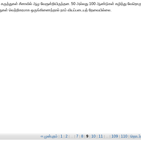
் கருத்துகள் சீனாவில் ஆழ வேரூன்றியிருந்தன. 50 அல்லது 100 ஆண்டுகள் கழித்து வேறொர
ுத்துகள் வெற்றிகரமாக ஒருங்கிணைந்தால் நாம் வியப்படையத் தேவையில்லை.
‹‹ முன்புறம்
1
2
7
8
9
10
11
109
110
தொடர்ச
|
|
| ... |
|
|
|
|
| ... |
|
|