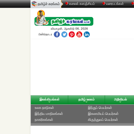
தமிழ்ச் சுரங்கம்
கலைக் களஞ்சியம்
வரைபடங்கள்
வியாழன், ஆகஸ்டு 06, 2026
பின்தொடர
இலக்கியங்கள்
தமிழ் உலகம்
அறிவியல்
உலக நாடுகள்
இந்துப் பெயர்கள்
இந்திய மாநிலங்கள்
இசுலாமியப் பெயர்கள்
நாகரிகங்கள்
கிருத்துவப் பெயர்கள்