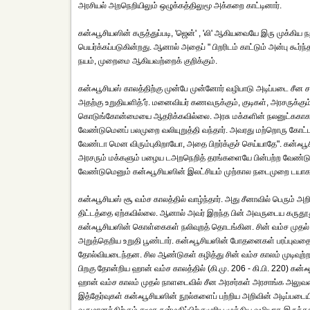
அரசியல் அறநெறியிலும் ஒழுக்கத்திலுமூ அக்கறை காட்டினார்.
கன்ஃபூசியஸின் கருத்துப்படி, 'ஜென்' , 'லி' ஆகியவையே இரு முக்கிய ந
பெயர்க்கப்படுகின்றது. ஆனால் அதைப் " பிறரிடம் காட்டும் அன்பு கூர்
நயம், முறைமை ஆகியவற்றைக் குறிக்கும்.
கன்ஃபூசியஸ் காலத்திற்கு முன்பே முன்னோர் வழிபாடு அடிப்படை சீன சம
அதற்கு உறுதியளித்‘ர். மனைவியர் கணவருக்கும், குடிகள், அரசருக்கும்
கொடுங்கோன்மையை ஆதரிக்கவில்லை. அரசு மக்களின் நலனுட்ககாக இ
வேண்டுமெனப் பலமுறை வலியுறுத்தி வந்தார். அவரது மற்றொரு கோட்பாட
வேண்டா மென விரும்புகிறாயோ, அதை பிறர்க்குச் செய்யாதே". கன்ஃபூ
அரசரும் மக்களும் பழைய டஅறநெறித் தரங்களையே பின்பற்ற வேண்டும
வேண்டுமெனும் கன்ஃபூசியஸின் இலட்சியம் முற்கால நடைமுறை டயாக இர
கன்ஃபூசியஸ் சூ வம்ச காலத்தில் வாழ்ந்தார். அது சீனாவில் பெரும் அ
திட்டத்தை ஏற்கவில்லை. ஆனால் அவர் இறந்த பின் அவருடைய கருதூதுக
கன்ஃபூசியஸின் கொள்கைகள் நலிவுறத் தொடங்கின. சின் வம்ச முதல
அறுத்தெறிய உறுதி பூண்டார். கன்ஃபூசியஸின் போதனைகள் பரப்புவதை
தோல்வியடைந்தன. சில ஆண்டுகள் கழித்து சின் வம்ச காலம் முடிவுற்
பிறகு தோன்றிய ஹான் வம்ச காலத்தில் (கி.மு. 206 - கி.பி. 220) கன
ஹான் வம்ச காலம் முதல் நாளடைவில் சீன அரசர்கள் அரசாங்க அலுவலர்
இத்தேர்வுகள் கன்ஃபூசியஸின் நூல்களைப் பற்றிய அறிவின் அடிப்படைய