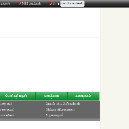
Font Download
தகங்கள்
MP3 பாடல்கள்
மின்னஞ்சல்
திரட்டி
உரையாடல்
பெண்கள் பகுதி
நகைச்சுவை
கலையுலகம்
் கதைகள்
நோபல் பரிசு‎ பெற்றவர்‎கள்
ர் கதைகள்
ஆய்வுச் சிந்தனைகள்
யாட்டுகள்
சிறுகதைகள்