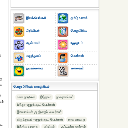
இலக்கியங்கள்
தமிழ் உலகம்
அறிவியல்
பொதுஅறிவு
ஆன்மிகம்
ஜோதிடம்
மருத்துவம்
பெண்கள்
0
நகைச்சுவை
கலைகள்
தை
்க
பொது அறிவுக் களஞ்சியம்
்
உலக நாடுகள்
இந்தியா
நாகரிகங்கள்
வர்
இந்து - குழந்தைப் பெயர்கள்
இசுலாமியக் குழந்தைப் பெயர்கள்
கிருத்துவம் - குழந்தைப் பெயர்கள்
உலக வரலாறு
த,
இந்திய வரலாறு
புவியியல்
புகழ்பெற்ற நூல்கள்