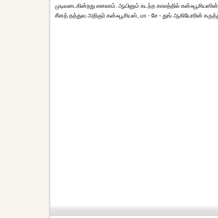
முடிவடைகின்றது எனலாம். ஆயினும் கடந்த காலத்தில் கன்ஃபூசியஸின
சீனத் தத்துவ அறிஞர் கன்ஃபூசியஸ், மா - சே - துங் ஆகியோரின் கர