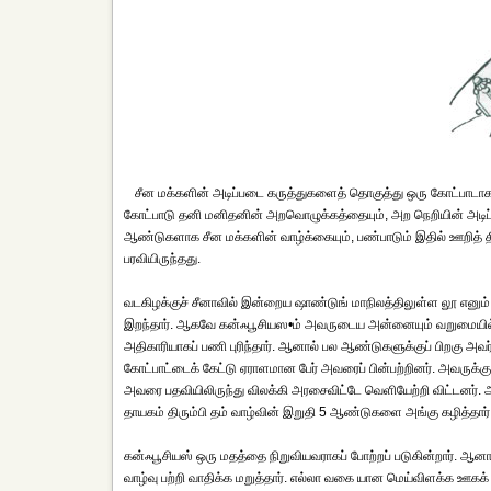
சீன மக்களின் அடிப்படை கருத்துகளைத் தொகுத்து ஒரு கோட்பாடாக
கோட்பாடு தனி மனிதனின் அறவொழுக்கத்தையும், அற நெறியின் அடிப்ப
ஆண்டுகளாக சீன மக்களின் வாழ்க்கையும், பண்பாடும் இதில் ஊறித் 
பரவியிருந்தது.
வடகிழக்குச் சீனாவில் இன்றைய ஷாண்டுங் மாநிலத்திலுள்ள லூ எனும் 
இறந்தார். ஆகவே கன்ஃபூசியஸ•ம் அவருடைய அன்னையும் வறுமையில்
அதிகாரியாகப் பணி புரிந்தார். ஆனால் பல ஆண்டுகளுக்குப் பிறகு அவர
கோட்பாட்டைக் கேட்டு ஏராளமான பேர் அவரைப் பின்பற்றினர். அவருக்கு
அவரை பதவியிலிருந்து விலக்கி அரசைவிட்டே வெளியேற்றி விட்டனர். அ
தாயகம் திரும்பி தம் வாழ்வின் இறுதி 5 ஆண்டுகளை அங்கு கழித்தார். 
கன்ஃபூசியஸ் ஒரு மதத்தை நிறுவியவராகப் போற்றப் படுகின்றார். ஆனால
வாழ்வு பற்றி வாதிக்க மறுத்தார். எல்லா வகை யான மெய்விளக்க ஊகக் 