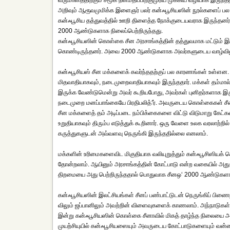
வருமானத்திற்கும் சமூக நன்மதிப்பிற்குமுரிய முக்கிய வழியாக இருந்
அறிவும் ஆரூவமுமிக்க இளைஞர் பலர் கன்ஃபூசியஸின் நூல்களைப் பல 
கன்ஃபூசிய தத்துவத்தில் ஊறி திளைத்த நோக்குடையவராக இருந்தனர். 
2000 ஆண்டுகளாக நிலைப்பெற்றிருந்தது.
கன்ஃபூசியஸின் கொள்கை சீன அரசாங்கத்தின் தத்துவமாக மட்டும் இர
கொண்டிருந்தனர். அவை 2000 ஆண்டுகளாக அவர்களுடைய வாழ்விலும் 
கன்ஃபூசியஸ் சீன மக்களைக் கவர்ந்ததற்குப் பல காரணங்கள் உள்ளன
மிதவாதியாகவும், நடைமுறைவாதியாகவும் இருந்ததார். மக்கள் தம்மா
இருக்க வேண்டுமென்று அவர் கூறியபோது, அவர்கள் புனிதர்களாக இருக
நடைமுறை மனப்பாங்கையே பிரதிபலித்‘ர். அவருடைய கொள்கைகள் சீனா
சீன மக்களைத் தம் அடிப்படை நம்பிக்கைகளை விட்டு விடுமாறு கே
உறுதியாகவும் திரும்ப எடுத்துக் கூறினார். ஒரு வேளை உலக வரலாற்றி
கருத்துகளுடன் அவ்வளவு நெருங்கி இருந்ததில்லை எனலாம்.
மக்களின் உரிமைகளைவிட மிகுதியாக வலியுறுத்தும் கன்ஃபூசிஸியக் 
தோன்றலாம். ஆயினும் அரசாங்கத்தின் கோட்பாடு என்ற வகையில் அது 
திறமையை அது பெற்றிருந்ததால் பொதுவாக சீனஒ‘ 2000 ஆண்டுகளாக ந
கன்ஃபூசியஸின் இலட்சியங்கள் சீனப் பண்பாட்டுடன் நெருங்கிப் பிண
விலும் ஜப்பானிலும் அவற்றின் விளைவுகளைக் காணலாம். அந்நாடுகள் இரண
இன்று கன்ஃபூசியஸின் கொள்கை சீனாவில் மிகத் தாழ்ந்த நிலையை அ
முயற்சியுயில் கன்ஃபூசியஸையும் அவருடைய கோட்பாடுகளையும் வன்மைய