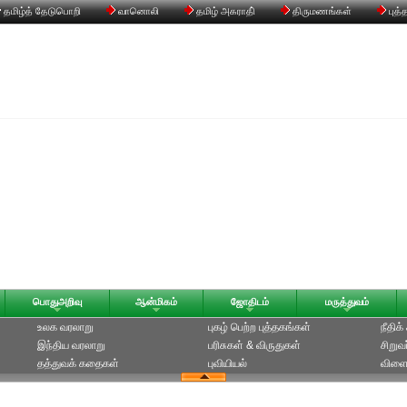
தமிழ்த் தேடுபொறி
வானொலி
தமிழ் அகராதி்
திருமணங்கள்
புத்
பொதுஅறிவு
ஆன்மிகம்
ஜோதிடம்
மருத்துவம்
உலக வரலாறு
புகழ் பெற்ற புத்தகங்கள்
நீதிக
இந்திய வரலாறு
பரிசுகள் & விருதுகள்
சிறுவ
தத்துவக் கதைகள்
புவியியல்
விளை