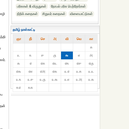
பரிசுகள் & விருதுகள்
நோபல் பரிசு‎ பெற்றோர்‎கள்
மொழி
நீதிக் கதைகள்
சிறுவர் கதைகள்
விளையாட்டுகள்
தமிழ் நாள்காட்டி
த்தி
ஞா
தி்
செ
அ
வி
வெ
கா
௧
ள
௨
௩
௪
௫
௬
௭
௮
ார்.
௯
௰
௰௧
௰௨
௰௩
௰௪
௰௫
௰௬
௰௭
௰௮
௰௯
௨௰
௨௧
௨௨
௨௩
௨௪
௨௫
௨௬
௨௭
௨௮
௨௯
௩௰
௩௧
பை
அதன்