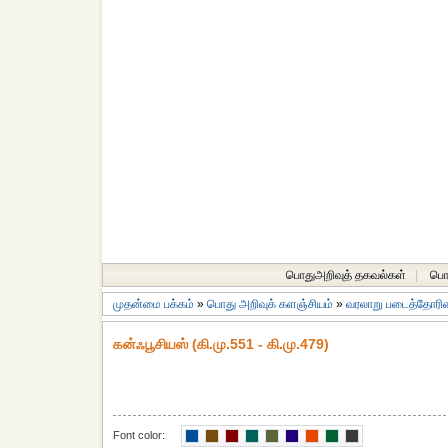
பொதுஅறிவுத் தகவல்கள்
|
பொத
முதன்மை பக்கம்
»
பொது அறிவுக் களஞ்சியம்
»
வரலாறு படைத்தோரின்
கன்ஃபூசியஸ் (கி.மு.551 - கி.மு.479)
Font color: