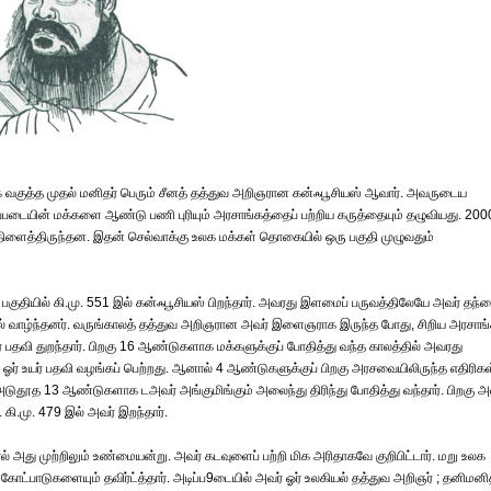
 வகுத்த முதல் மனிதர் பெரும் சீனத் தத்துவ அறிஞரான கன்ஃபூசியஸ் ஆவார். அவருடைய
டையின் மக்களை ஆண்டு பணி புரியும் அரசாங்கத்தைப் பற்றிய கருத்தையும் தழுவியது. 200
திளைத்திருந்தன. இதன் செல்வாக்கு உலக மக்கள் தொகையில் ஒரு பகுதி முழுவதும்
பகுதியில் கி.மு. 551 இல் கன்ஃபூசியஸ் பிறந்தார். அவரது இளமைப் பருவத்திலேயே அவர் தந்
 வாழ்ந்தனர். வருங்காலத் தத்துவ அறிஞரான அவர் இளைஞராக இருந்த போது, சிறிய அரசாங
் பதவி துறந்தார். பிறகு 16 ஆண்டுகளாக மக்களுக்குப் போதித்து வந்த காலத்தில் அவரது
 ஓர் உயர் பதவி வழங்கப் பெற்றது. ஆனால் 4 ஆண்டுகளுக்குப் பிறகு அரசவையிலிருந்த எதிரிகள
டுதூத 13 ஆண்டுகளாக டஅவர் அங்குமிங்கும் அலைந்து திரிந்து போதித்து வந்தார். பிறகு அ
கி.மு. 479 இல் அவர் இறந்தார்.
் அது முற்றிலும் உண்மையன்று. அவர் கடவுளைப் பற்றி மிக அரிதாகவே குறிபிட்டார். மறு உலக
கோட்பாடுகளையும் தவிர்ட்த்தார். அடிப்ப9டையில் அவர் ஓர் உலகியல் தத்துவ அறிஞர் ; தனிமனி