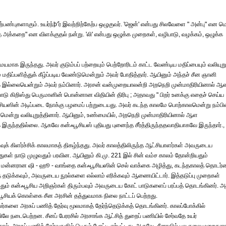
ற்பண்புகளாகும். உயர்ந்þ‘ர் இவற்றிற்கேற்ப ஒழுகுவர். 'ஜென்' என்பது சிலவேளை " அன்பு" என 
ந்த அக்கறை" என விளக்குதல் நன்று. 'லி' என்பது ஒழுக்க முறைகள், வழிபாடு, வழக்கம், ஒழுக்க
யமாக இருந்தது. அவர் குடும்பப் பற்றையும் பெற்றோரிடம் காட்ட வேண்டிய மதிப்பையும் வலியுறு
 மதிப்பளித்துக் கீழ்ப்படிய வேண்டுமென்றும் அவர் போதித்தார். ஆயினும் அந்தச் சீன ஞானி
ல்லையென்றும் அவர் நம்பினார். அரசன் வன்முறையாலன்றி அறநெறி முன்மாதிரியினால் ஆ
ு கிறிஸ்து பெருமானின் பொன்னான விதியின் திரிபு ; அதாவது " பிறர் உனக்கு எதைச் செய்ய
சியஸின் அடிப்படை நோக்கு பழமைப் பற்றுடையது. அவர் கடந்த காலமே பொற்காலமென்று நம்பின
ென்று வலியுறுத்தினார். ஆயினும், உண்மையில், அறநெறி முன்மாதிரியினால் ஆள
ுந்ததில்லை. ஆகவே கன்ஃபூசியஸ் புதியது புனைந்த சீர்த்திருந்ததவாதியாகவே இருந்தார்.,
றிவுக் கிளர்ச்சிக் காலமாகத் திகழ்ந்தது. அவர் காலத்திலிருந்த ஆட்சியாளர்கள் அவருடைய
ள் நாடு முழுவதும் பரவின. ஆயினும் கி.மு. 221 இல் சின் வம்ச காலம் தோன்றியதும்
் மன்னரான ஷி - ஹூ - வாங்தை கன்ஃபூசியஸின் செல் வாக்கை அழித்து, கடந்தகாலத் தொடர்
 தடுக்கவும், அவருடைய நூல்களை எல்லாம் எரிக்கவும் ஆணையிட்டார். இத்தடுப்பு முறைகள்
றதும் கன்ஃபூசிய அறிஞர்கள் திரும்பவும் அவருடைய கோட் பாடுகளைப் பரப்பத் தொடங்கினர். 
்ஃபூசியக் கொள்கை சீன அரசின் தத்துவமாக நிலை நாட்டப் பெற்றது.
களை அரசுப் பணித் தேர்வு மூலமாகத் தேர்ந்தெடுக்கத் தொடங்கினர். காலப்போக்கில்
ிலே நடைபெற்றன. சீனப் பேரரசில் அரசாங்க ஆட்சித் துறைப் பணியில் சேர்வதே உயர்