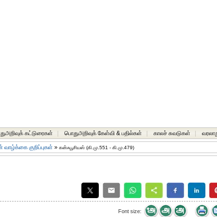
ுஅறிவுக் கட்டுரைகள்
|
பொதுஅறிவுக் கேள்வி & பதில்கள்
|
காலச் சுவடுகள்
|
வரலாற
 வாழ்க்கை குறிப்புகள்
»
கன்ஃபூசியஸ் (கி.மு.551 - கி.மு.479)
Font size: