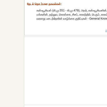
தேட‌ல் தொட‌ர்பான தகவ‌ல்க‌ள்:
கன்ஃபூசியஸ் (கி.மு.551 - கி.மு.479), அவர், கன்ஃபூசியஸி
மக்களின், தத்துவ, கொள்கை, சீனப், காலத்தில், பெரும், காலம
வரலாறு படைத்தோரின் வாழ்க்கை குறிப்புகள் - General Kn
ப