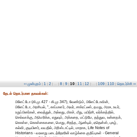
‹‹ முன்புறம்
1
2
8
9
10
11
12
109
110
தொடர்ச்சி ››
|
|
| ... |
|
|
|
|
| ... |
|
|
தேட‌ல் தொட‌ர்பான தகவ‌ல்க‌ள்:
பிளேட்டோ (கி.மு.427 - கி.மு.347), வேண்டும், பிளேட்டோவின்,
பிளேட்டோ, அரசியல், ", காப்பாளர், அவர், சாக்ரட்டீஸ், தமது, அரசு, உயர்,
உறுப்பினர்கள், வைத்துக், அல்லது, மிகச், மீது, பயிற்சி, வர்க்கத்தில்,
செல்வாக்கு, அமெரிக்க, எதுவும், அக்கறை, மட்டுமே, தத்துவ, உன்னதக்,
கொள்ள, கொள்கைகளை, பொது, சிறந்த, ஆண்டில், ஏதென்ஸ், புகழ்,
கல்வி, குடியினர், வயதில், அரிஸ்டாட்டில், மாறாக, Life Notes of
Historians - வரலாறு படைத்தோரின் வாழ்க்கை குறிப்புகள் - General