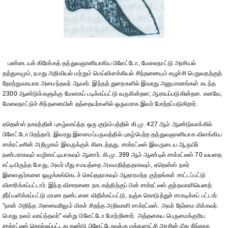
பண்டையக் கிரேக்கத் தத்துவஞானியாகிய பிளேட்டோ, மேலைநாட்டு அரசியல்
தத்துவமும், நமது அறிவியல் மற்றும் மெய்விளக்கியல் சிந்தனையும் எழுச்சி பெறுவதற்குத்
தோற்றுவாயாக அமைந்தவர் ஆவார். இந்தத் துறைகளில் இவரது அனுமானங்கள் கடந்த
2300 ஆண்டுக்களுக்கு மேலாகப் படிக்கப்பட்டு வருகின்றன; ஆராயப்படுகின்றன. எனவே,
மேலைநாட்டுச் சிந்தனையின் தந்தையர்களில் ஒருவராக இவர் போற்றப்படுகிறார்.
ஏதென்ஸ் நகரத்தின் புகழ்வாய்ந்த ஒரு குடும்பத்தில் கி.மு. 427 ஆம் ஆண்டுவாக்கில்
பிளேட்டோ பிறந்தார். இவரது இளமைப்பருவத்தில் புகழ்பெற்ற தத்துவஞானியாக விளங்கிய
சாக்ரட்டீசின் அறிமுகம் இவருக்குக் கிடைத்தது. சாக்ரட்டீஸ் இவருடைய ஆருயிர்
நண்பராகவும் வழிகாட்டியாகவும் ஆனார். கி.மு. 399 ஆம் ஆண்டில் சாக்ரட்டீஸ் 70 வயதை
எட்டியிருந்த போது, அவர் மீது சமயத்தை அவமதித்ததாகவும், ஏதென்ஸ் நகர்
இளைஞர்களை ஒழுக்கங்கெடச் செய்ததாகவும் ஆதாரமற்ற குற்றங்கள் சாட்டப்பட்டு
விசாரிக்கப்பட்டார். இந்த விசாரணை நாடகத்திற்குப் பின் சாக்ரட்டீஸ் குற்றவாளியெனத்
தீர்ப்பளிக்கப்பட்டு மரண தண்டனை விதிக்கப்பட்டு, நஞ்சு கொடுத்துச் சாகடிக்கப் பட்டார்.
"நான் அறிந்த அனைவரிலும் மிகச் சிறந்த அறிவாளி சாக்ரட்டீஸ். அவர் நேர்மை மிக்கவர்.
பொது நலம் வாய்ந்தவர்" என்று பிளேட்டோ போற்றினார். அத்தகைய பெருமைக்குரிய
சாக்ரட்டீஸ் கொல்லப்பட்டது கண்டு பிளேட்டோவுக்கு மக்களாட்சி அரசின் மீது நீங்காத