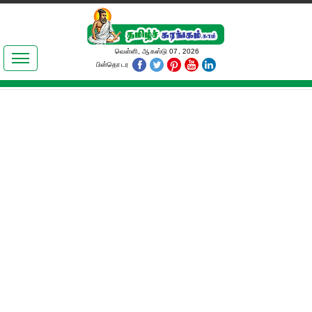
இலக்கியங்கள்
வெள்ளி, ஆகஸ்டு 07, 2026
பின்தொடர
தமிழ் உலகம்
அறிவியல்
பொதுஅறிவு
ஆன்மிகம்
ஜோதிடம்
மருத்துவம்
பெண்கள் பகுதி
நகைச்சுவை
கலையுலகம்