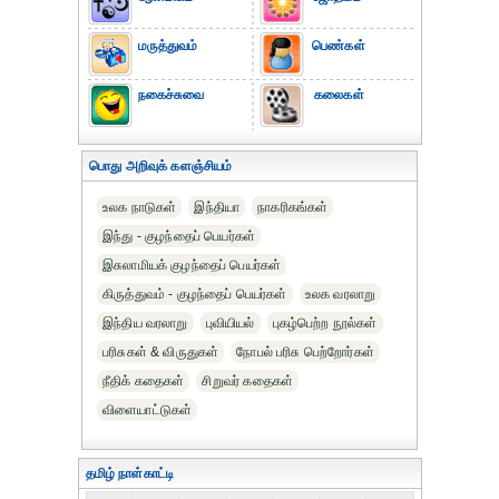
மருத்துவம்
பெண்கள்
நகைச்சுவை
கலைகள்
பொது அறிவுக் களஞ்சியம்
உலக நாடுகள்
இந்தியா
நாகரிகங்கள்
இந்து - குழந்தைப் பெயர்கள்
இசுலாமியக் குழந்தைப் பெயர்கள்
கிருத்துவம் - குழந்தைப் பெயர்கள்
உலக வரலாறு
இந்திய வரலாறு
புவியியல்
புகழ்பெற்ற நூல்கள்
பரிசுகள் & விருதுகள்
நோபல் பரிசு‎ பெற்றோர்‎கள்
நீதிக் கதைகள்
சிறுவர் கதைகள்
விளையாட்டுகள்
தமிழ் நாள்காட்டி