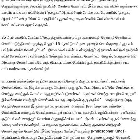
நடவடிக்கையில் ஈடுபடும் பொறுப்பு குறித்தளிக்கப் படவேண்டும். நல்ல வெற்றி
பெறுவர்களுக்குத் தொடர்ந்து பயிற்சி அளிக்க வேண்டும். இந்த உயர் கல்வியில் வழக்கமான
கல்விப் பாடங்கள் மட்டுமின்றி "தத்துவ" ஆராய்ச்சியும் சேர்க்கப்பட வேண்டும். "தத்துவ
ஆராய்ச்சி" என்ற பிளேட்டோ குறிப்பிட்டது உன்னத வடிவங்களில் மெய்விளக்கவியல்
கோட்பாட்டினை ஆராய்வதாகும்.
35 ஆம் வயதில், கோட்பாட்டுத் தத்துவங்களில் தமது புலமையைத் தெள்ளத்தெளிவாக
வெளிப்படுத்தியவர்களுக்கு மேலும் 15 ஆண்டுகள் நடைமுறைச் செயல்முறை அனுபவப்
பயிற்சியளிக்க வேண்டும். ஏட்டறிவை உலகியலில் பயன்படுத்தும் திறனைக் காட்டுகிறவர்கள்
மட்டுமே காப்பாளர் வர்க்கத்தில் சேர்த்துக் கொள்ளப்பட வேண்டும். மேலும், பொதுநலத்தில்
அக்கறை கொண்டவர்களெனத் திட்டவட்டமாக மெய்ப்பித்துக் காட்டுகின்றவர்கள்தாம்
காப்பாளர்களாக ஆக வேண்டும்.
காப்பாளர் வர்க்கத்தில் உறுப்பினராவதை எல்லோரும் விரும்ப மாட்டார்கள். காப்பாளர்
செல்வந்தர்களாக இருக்கலாகாது. அவர்கள் ஒரு குறிப்பிட்ட அளவு மட்டுமே சொந்தமாக
சொத்து வைத்துக் கொள்ள அனுமதிக்கப்படுவார்கள். அவர்கள் சொந்தமாக நிலமோ, தனி
இல்லங்களோ வைத்துக் கொள்ளக் கூடாது. அவர்கள் ஒரு குறிப்பிட்ட ஊதியத்தை (அது
பெருந்தொகையாக இருக்காது) பெறுவார்கள். அவர்கள் (சொந்தமாகத் தங்கமோ,
வெள்ளியோ வைத்துக் கொள்ளலாகாது) காப்பாளர் வர்க்கத்தின் உறுப்பினர்கள், தனியாகக்
குடும்பங்கள் வைத்துக் கொள்ள அனுமதிக்கப்பட மாட்டார்கள். அவர்கள் ஒருங்கிணைந்து
உணவு உண்ண வேண்டும். பொதுவாக துணைவியை அல்லத துணைவரைத்தான்
கொண்டிருக்க வேண்டும். இந்த "தத்துவ வேந்தர்" களுக்கு (Philosopher Kings)
இழப்பீடாகக் கிடைப்பது பொருட்செல்வம் அன்று; மாறாக, பொது மக்ளுக்குத் தொண்டு