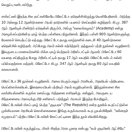
வெறுப்பு உண்டாயிற்று.
சாக்ரட்டீஸ் இறந்த சில நாட்களிலேயே பிளேட்டோ ஏதென்சிலிருந்து வெளியேறினார். அடுத்த
10 அல்லது 12 ஆண்டுகளை அயல் நாடுகளில் பயணம் செய்வதில் கழித்தார். கி.மு. 387
ஆம் ஆண்டில் மீண்டும் ஏதென்ஸ் திரும்பி, அங்கு "கலைக்கழகம்" (Academy) என்று
அழைக்கப்படுகின்ற புகழ் பெற்ற பள்ளியை நிறுவினார். இந்தப் பள்ளி 900 ஆண்டுகளுக்கு
மேலாகச் செயற்பட்டு வந்தது. பிளேட்டோ தமது வாழ்நாளில் கடைசி 40 ஆண்டுகளை
ஏதென்சில் கழித்தார். அப்போது அவர் கல்வி கற்பித்தார். தத்துவம் பற்றி நூல்கள் எழுதினார்.
இவருடைய மாணவர்களில் மிக்க புகழ் பெற்றவர் அரிஸ்டாட்டில் ஆவார். பிளேட்டோ 60
வயதை எய்திருந்த போது அரிஸ்டாட்டில் தமது 17 ஆம் வயதில் பிளேட்டோவிடம் கல்வி
பயில்வதற்காக வந்தார். பிளேட்டோ கி.மு. 347 ஆம் ஆண்டில் தமது 80 ஆம் வயதில்
காலமானார்.
பிளேட்டோ 36 நூல்கள் எழுதினார். அவை பெரும்பாலும் அரசியல், அறவியல் பற்றியவை.
மெய்விளக்கவியல், இறைமையியல் பற்றியும் அவர் எழுதியுள்ளார். இந்நூல்களை சில
வாக்கியங்களில் சுருங்க உரைப்பது அத்தனை எளிதன்று. என்னும், அவருடைய
சிந்தனையை அளவுக்கு மீறி எளிமைப் படுத்தும் அபாயம் இருந்த போதிலும்,
பிளேட்டோவின் மிகப் புகழ் பெற்ற "குடியரசு" (The Republic) என்ற நூலில் கூறப்பட்டுள்ள
முக்கியமான அரசியல் கொள்கைகளை இங்கு சுருக்கமாகக் கூற முயல்கிறேன். "உன்னதச்
சமுதாயம்" பற்றிய பிளேட்டோவின் கோட்பாட்டினை இந்த நூல் விவரிக்கிறது.
பிளேட்டோவின் கருத்துப்படி, மிகச் சிறந்த அரசு முறை என்பது "உயர் குடியினர் ஆட்சியே"