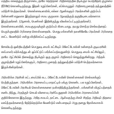
மத்திய காலத்துத் திருச்சபை, தாமே நெடுநாள் அதிகாரத்தில் நீடிக்கும் உயர்ந்தோர் குழாமை
(Elite) கொண்டிருந்தது. இதன் உறுப்பினர்கள், எப்பொழுதும் அதிகாரமுறைத் தத்துவத்தில்
பயிற்சி பெற்றவர்கள். கொள்கையளவில், எல்லா ஆண்களும் அவர்களின் குடும்பப்
பின்னணி எதுவாக இருந்தாலும் சமய குருவாக ஆவதற்குத் தகுதியுடைவர்களாக
இருந்தார்கள். (ஆனால், பெண்கள் இதிலிருந்து விலக்கப்பட்டிருந்தார்கள்).
கொள்கையளவில், சமயகுருவுக்குக் குடும்பம் கிடையாது. தமது சொந்த செல்வத்தைப்
பெருக்குவதில் அக்கறை கொள்வதைவிட பொது மக்களின் நலனிலேயே அவர்கள் அக்கறை
காட்ட வேண்டும் என்று விதிக்கப்பட்டிருந்தது.
சோவியத் ஒன்றியத்தின் பொதுவுடமைக் கட்சியும் பிளேட்டோவின் உன்னதக் குடியரசின்
காப்பாளர் வர்க்கத்துடன் ஒப்பிட்டுப் பார்க்கப்படுவதுண்டு. பொதுவுடமைக் கட்சியிலும்,
தாமே ஆட்சியில் நிலைத்து நீடிக்கும் ஒரு குழாம் அதிகாரம் செலுத்துகின்றது. அந்தக்
குழாத்தின் உறுப்பினர்களும், அதிகார முறைத் தத்துவத்தில் பயிற்சி பெற்றவர்களாக
இருக்கின்றார்கள்.
அமெரிக்க அரசின் கட்டமைப்பில் கூட பிளேட்டோவின் கொள்கைகள் செல்வாக்குப்
பெற்றிருந்தன. அமெரிக்க அரசமைப்பு மாநாட்டில் பங்கு கொண்ட பல உறுப்பினர்கள்,
பிளேட்டோவின் அரசியல் கொள்கைகளை நன்கறிந்திருந்தார்கள். மக்களின் விருப்பத்தைக்
கண்டறிந்து, அதற்குச் செயல் விளைவு அளிப்பதுதான் அமெரிக்க அரசமைப்பின்
குறிக்கோளாக இருந்தது. அதே சமயம், நாட்டை ஆள்வதற்கு மிகச் சிறந்த அறிவும் திறமை
வாய்ந்தவர்களைத் தேர்ந்தெடுக்க வேண்டும் என்பதையும் அது தனது நோக்கமாகக்
கொண்டிருந்தது.