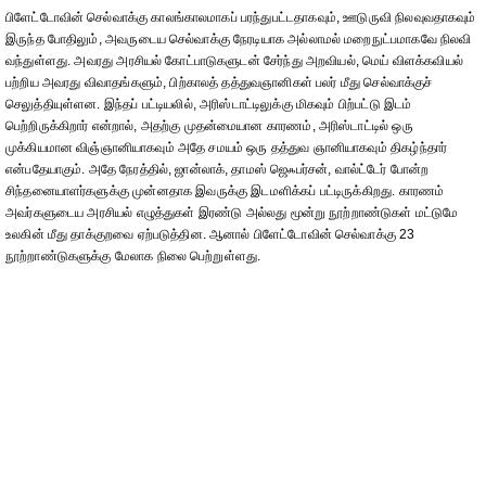
பிளேட்டோவின் செல்வாக்கு காலங்காலமாகப் பரந்துபட்டதாகவும், ஊடுருவி நிலவுவதாகவும்
இருந்த போதிலும், அவருடைய செல்வாக்கு நேரடியாக அல்லாமல் மறைநுட்பமாகவே நிலவி
வந்துள்ளது. அவரது அரசியல் கோட்பாடுகளுடன் சேர்ந்து அறவியல், மெய் விளக்கவியல்
பற்றிய அவரது விவாதங்களும், பிற்காலத் தத்துவஞானிகள் பலர் மீது செல்வாக்குச்
செலுத்தியுள்ளன. இந்தப் பட்டியலில், அரிஸ்டாட்டிலுக்கு மிகவும் பிற்பட்டு இடம்
பெற்றிருக்கிறார் என்றால், அதற்கு முதன்மையான காரணம், அரிஸ்டாட்டில் ஒரு
முக்கியமான விஞ்ஞானியாகவும் அதே சமயம் ஒரு தத்துவ ஞானியாகவும் திகழ்ந்தார்
என்பதேயாகும். அதே நேரத்தில், ஜான்லாக், தாமஸ் ஜெஃபர்சன், வால்ட்டேர் போன்ற
சிந்தனையாளர்களுக்கு முன்னதாக இவருக்கு இடமளிக்கப் பட்டிருக்கிறது. காரணம்
அவர்களுடைய அரசியல் எழுத்துகள் இரண்டு அல்லது மூன்று நூற்றாண்டுகள் மட்டுமே
உலகின் மீது தாக்குறவை ஏற்படுத்தின. ஆனால் பிளேட்டோவின் செல்வாக்கு 23
நூற்றாண்டுகளுக்கு மேலாக நிலை பெற்றுள்ளது.