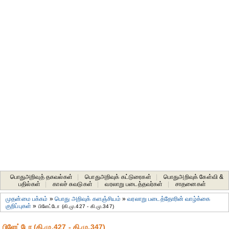
பொதுஅறிவுத் தகவல்கள்
|
பொதுஅறிவுக் கட்டுரைகள்
|
பொதுஅறிவுக் கேள்வி &
பதில்கள்
|
காலச் சுவடுகள்
|
வரலாறு படைத்தவர்கள்
|
சாதனைகள்‎
முதன்மை பக்கம்
»
பொது அறிவுக் களஞ்சியம்
»
வரலாறு படைத்தோரின் வாழ்க்கை
குறிப்புகள்
»
பிளேட்டோ (கி.மு.427 - கி.மு.347)
பிளேட்டோ (கி.மு.427 - கி.மு.347)