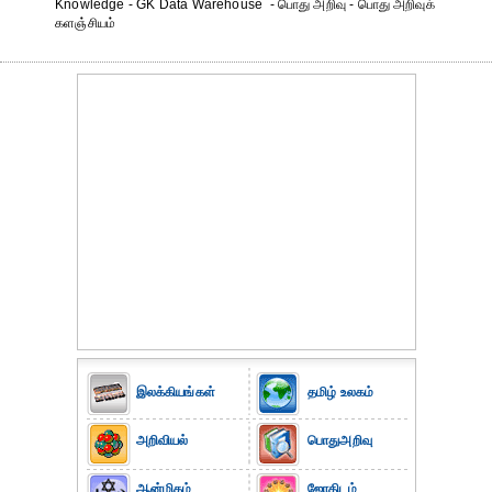
Knowledge - GK Data Warehouse - பொது அறிவு - பொது அறிவுக்
களஞ்சியம்
இலக்கியங்கள்
தமிழ் உலகம்
அறிவியல்
பொதுஅறிவு
ஆன்மிகம்
ஜோதிடம்