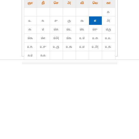
ஞா
தி்
செ
அ
வி
வெ
கா
௧
௨
௩
௪
௫
௬
௭
௮
௯
௰
௰௧
௰௨
௰௩
௰௪
௰௫
௰௬
௰௭
௰௮
௰௯
௨௰
௨௧
௨௨
௨௩
௨௪
௨௫
௨௬
௨௭
௨௮
௨௯
௩௰
௩௧