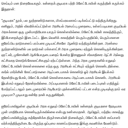
செய்யும் மன நிறைவேயாகும். உன்னதக் குடியரசு பற்றி பிளேட்டோவின் கருத்தின் சுருக்கம்
இதுதான்:
"குடியரசு" நூல், பல நூற்றாண்டுகளாக, மிகப்பரவலாகப் படிக்கப்பட்டு வந்திருக்கிறது.
எனினும், அதில் விவரிக்கப்பட்டுள்ள அரசியல் அமைப்பு முறையை, உள்ளப்படியான குடியியல்
அரசுக்கான ஒரு முன்மாதிரியாக யாரும் கொள்ளவில்லை. பிளேட்டோவின் காலத்திற்கும்,
இப்போதைக்கும் இடைப்பட்ட இடைவெளிக் காலத்தின் பெரும்பகுதியில், பெரும்பாலான
ஐரோப்பிய நாடுகளைப் பரம்பரை முடியாட்சிகளே ஆண்டு வந்திருக்கின்றன. அண்மை
நூற்றாண்டுகளில் பல நாடுகள் மக்களாட்சி அரசு முறையை ஏற்றுக் கொண்டிருக்கின்றன.
ஹ’ட்லர், முசோலினி ஆகியோருடையதைப் போன்ற இராணுவச் சர்வாதிகார ஆட்சி அல்லது
கட்சிவாத கொடுங்கோலாட்சிகளும் ஏற்பட்டுள்ளன. அந்த அரசு முறைகளில் எதுவும்
பிளேட்டோவின் கொள்கைகளை எந்த ஒரு அரசியல் கட்சியும் ஏற்றுக் கொண்டதில்லை.
கார்ல் மார்க்சின் கோட்பாடுகளை அடிப்படையாகக் கொண்டு ஓர் அரசியல் இயக்கம்
தோன்றியது போல், பிளேட்டோவின் கொள்கைகயை அடிப்படையாகக் கொண்ட அரசியல்
இயக்கம் எதுவும் தோன்றவில்லை. அப்படியானால் பிளேட்டோவின் படைப்புகள் மதித்துப்
போற்றப்பட்டாலும் நடைமுறையில் அடியோடு புறக்கணிக்கப் பட்டன என்ற முடிவுக்கு நாம் வர
முடியுமா? முடியாது என்றே நான் கருதுகிறேன்.
ஐரோப்பாவிலுள்ள குடியியல் அரசு எதுவும் பிளேட்டோவின் உன்னதக் குடியரசை நேரடியாக
முன் மாதிரியாக கொண்டிருக்கவில்லை என்பது உண்மைதான். ஆயினும், மத்திய காலத்து
ஐரோப்பாவிலிருந்து கத்தோலிக்க திருச்சபையின் நிலைக்கும், பிளேட்டோவின் காப்பாளர்
வர்க்கத்திற்குமிடையே மிகுந்த ஒப்புமை காணப்படுவதை இங்கு கவனிக்க வேண்டும்.