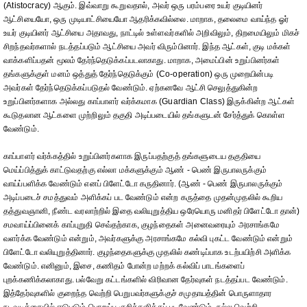
(Atistocracy) ஆகும். இவ்வாறு கூறுவதால், அவர் ஒரு பரம்பரை உயர் குடியினர்
ஆட்சியையோ, ஒரு முடியாட்சியையோ ஆதரிக்கவில்லை. மாறாக, தலைமை வாய்ந்த ஓர்
உயர் குடியினர் ஆட்சியை அதாவது, நாட்டில் உள்ளவர்களில் அறிவிலும், திறமையிலும் மிகச்
சிறந்தவர்களால் நடத்தப்படும் ஆட்சியை அவர் விரும்பினார். இந்த ஆட்கள், குடி மக்கள்
வாக்களிப்பதன் மூலம் தேர்ந்தெடுக்கப்படலாகாது. மாறாக, அமைப்பின் உறுப்பினர்கள்
தங்களுக்குள் மனம் ஒத்துத் தேர்ந்தெடுக்கும் (Co-operation) ஒரு முறையின்படி
அவர்கள் தேர்ந்தெடுக்கப்படுதல் வேண்டும். ஏற்கனவே ஆட்சி செலுத்துகின்ற
உறுப்பினர்களாக அல்லது காப்பாளர் வர்க்கமாக (Guardian Class) இருக்கின்ற ஆட்கள்
கூடுதலான ஆட்களை முற்றிலும் தகுதி அடிப்படையில் தங்களுடன் சேர்த்துக் கொள்ள
வேண்டும்.
காப்பாளர் வர்க்கத்தில் உறுப்பினர்களாக இருப்பதற்குத் தங்களுடைய தகுதியை
மெய்ப்பித்துக் காட்டுவதற்கு எல்லா மக்களுக்கும் ஆண் - பெண் இருபாலருக்கும்
வாய்ப்பளிக்க வேண்டும் எனப் பிளேட்டோ கருதினார். (ஆண் - பெண் இருபாலருக்கும்
அடிப்படைச் சமத்துவம் அளிக்கப் பட வேண்டும் என்ற கருத்தை முதன்முதலில் கூறிய
தத்துவஞானி, நீண்ட வரலாற்றில் இதை வலியுறுத்திய ஒரேயொரு மனிதர் பிளேட்டோ தான்)
சமவாய்ப்பினைக் காப்புறுதி செவ்தற்காக, குழந்தைகள் அனைவரையும் அரசாங்கமே
வளர்க்க வேண்டும் என்றும், அவர்களுக்கு அரசாங்கமே கல்வி புகட்ட வேண்டும் என்றும்
பிளேட்டோ வலியுறுத்தினார். குழந்தைகளுக்கு முதலில் கண்டிப்பாக உடற்பயிற்சி அளிக்க
வேண்டும். எனினும், இசை, கணிதம் போன்ற மற்றக் கல்விப் பாடங்களைப்
புறக்கணிக்கலாகாது. பல்வேறு கட்டங்களில் விரிவான தேர்வுகள் நடத்தப்பட வேண்டும்.
இத்தேர்வுகளில் குறைந்த வெற்றி பெறுபவர்களுக்குச் சமுதாயத்தின் பொருளாதார