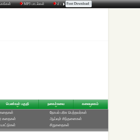
Font Download
தகங்கள்
MP3 பாடல்கள்
மின்னஞ்சல்
திரட்டி
உரையாடல்
பெண்கள் பகுதி
நகைச்சுவை
கலையுலகம்
் கதைகள்
நோபல் பரிசு‎ பெற்றவர்‎கள்
ர் கதைகள்
ஆய்வுச் சிந்தனைகள்
யாட்டுகள்
சிறுகதைகள்