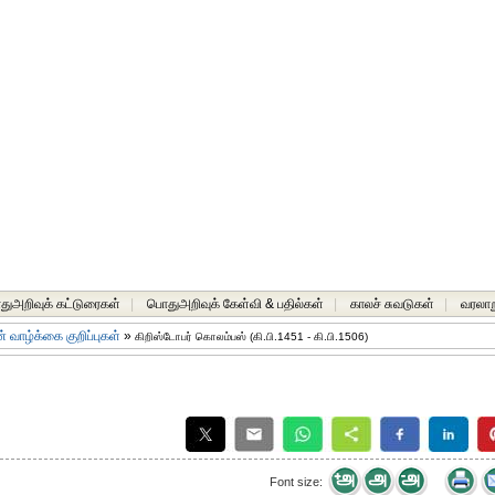
ுஅறிவுக் கட்டுரைகள்
|
பொதுஅறிவுக் கேள்வி & பதில்கள்
|
காலச் சுவடுகள்
|
வரலாற
 வாழ்க்கை குறிப்புகள்
»
கிறிஸ்டோபர் கொலம்பஸ் (கி.பி.1451 - கி.பி.1506)
Font size: