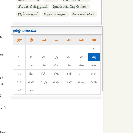
பரிசுகள் & விருதுகள்
நோபல் பரிசு‎ பெற்றோர்‎கள்
நீதிக் கதைகள்
சிறுவர் கதைகள்
விளையாட்டுகள்
தமிழ் நாள்காட்டி
ஸ்
ஞா
தி்
செ
அ
வி
வெ
கா
௧
லமான
௨
௩
௪
௫
௬
௭
௮
௯
௰
௰௧
௰௨
௰௩
௰௪
௰௫
௰௬
௰௭
௰௮
௰௯
௨௰
௨௧
௨௨
ும்
௨௩
௨௪
௨௫
௨௬
௨௭
௨௮
௨௯
 பல
௩௰
௩௧
்
ாகப்
்கூட