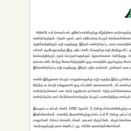
கிறிஸ்டோபர் கொலம்பஸ், ஐரோப்பாவிலிருந்து கீழ்த்திசை நாடுகளுக
கண்டுபிடித்தார். அதன் மூலம், தாம் எதிர்பாராத பெரும் செல்வாக்கினை உ
ஆதிக்கத்திற்கும் வழி வகுத்தது. இந்தக் கண்டுபிடிப்பு, உலக வரலாற்
மக்கள் குடியேறுவதற்கு இரு புதிய கண்டங்களுக்கு வழி திறந்து விட்ட
செல்வத்திற்கும், மூலப் பொருள்களுக்கும் ஆதாரங்களை அளித்தது. அவ
நாளடைவில், மேற்கு கோளார்த்தத்தில் ஒரு காலத்தில் குடியிருந்த சிவப்
இக்கண்டுபிடிப்பு வழி வகுத்தது. இந்தப் புதிய நாடுகள், மூன்றாம் உல
உலகில் இத்துணை பெரும் மாறுதல்களுக்கு வழி வகுத்த இந்த முக்கிய
தேர்ந்த கடல்வழி வல்லுநராகி ஒரு கப்பலின் தலைவரானார். அட்லாண்டிக
கண்டுபிடிக்கலாம் என அவர் உறுதியாக நம்பினார். அந்த நம்பிக்கையைச்
கண்டுபிடிக்க தாம் மேற்கொள்ளவிருந்த பெரும் பயணத்திற்கு காஸ்டில்
இவருடைய கப்பல் அணி, 1492 ஆகஸ்ட் 3 அன்று ஸ்பெயினிலிருந்த பய
இறங்கினார்கள். கானரித் தீவுகளிலிருந்து செப்டம்பர் 6 அன்று புறப்
மாலுமிகள் அச்சம் கொண்டார்கள். தாயகம் திரும்பிவிட விரும்பினார
அவர்களுக்குத் தரை தென்பட்டது. அங்கே தரையிறங்கினார்கள்.