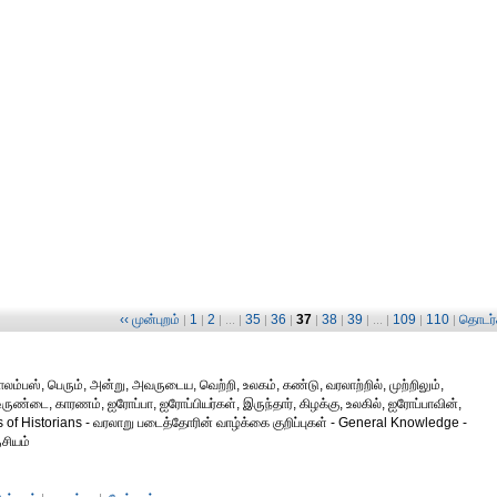
‹‹ முன்புறம்
1
2
35
36
37
38
39
109
110
தொடர்ச
|
|
| ... |
|
|
|
|
| ... |
|
|
லம்பஸ், பெரும், அன்று, அவருடைய, வெற்றி, உலகம், கண்டு, வரலாற்றில், முற்றிலும்,
ண்டை, காரணம், ஐரோப்பா, ஐரோப்பியர்கள், இருந்தார், கிழக்கு, உலகில், ஐரோப்பாவின்,
s of Historians - வரலாறு படைத்தோரின் வாழ்க்கை குறிப்புகள் - General Knowledge -
சியம்