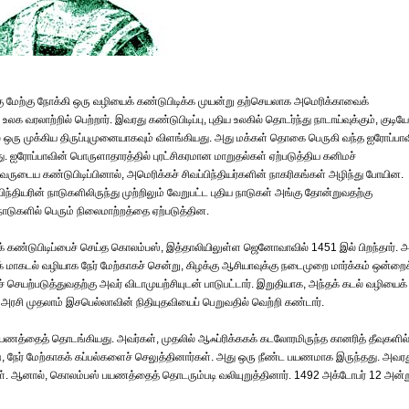
்கு மேற்கு நோக்கி ஒரு வழியைக் கண்டுபிடிக்க முயன்று தற்செயலாக அமெரிக்காவைக்
லக வரலாற்றில் பெற்றார். இவரது கண்டுபிடிப்பு, புதிய உலகில் தொடர்ந்து நாடாய்வுக்கும், குடியே
றில் ஒரு முக்கிய திருப்புமுனையாகவும் விளங்கியது. அது மக்கள் தொகை பெருகி வந்த ஐரோப்பா
து. ஐரோப்பாவின் பொருளாதாரத்தில் புரட்சிகரமான மாறுதல்கள் ஏற்படுத்திய கனிமச்
ருடைய கண்டுபிடிப்பினால், அமெரிக்கச் சிவப்பிந்தியர்களின் நாகரிகங்கள் அழிந்து போயின.
பிந்தியரின் நாடுகளிலிருந்து முற்றிலும் வேறுபட்ட புதிய நாடுகள் அங்கு தோன்றுவதற்கு
க நாடுகளில் பெரும் நிலைமாற்றத்தை ஏற்படுத்தின.
க் கண்டுபிடிப்பைச் செய்த கொலம்பஸ், இத்தாலியிலுள்ள ஜெனோவாவில் 1451 இல் பிறந்தார். அ
் மாகடல் வழியாக நேர் மேற்காகச் சென்று, கிழக்கு ஆசியாவுக்கு நடைமுறை மார்க்கம் ஒன்றைக
 செயற்படுத்துவதற்கு அவர் விடாமுயற்சியுடன் பாடுபட்டார். இறுதியாக, அந்தக் கடல் வழியைக்
 அரசி முதலாம் இசபெல்லாவின் நிதியுதவியைப் பெறுவதில் வெற்றி கண்டார்.
ணத்தைத் தொடங்கியது. அவர்கள், முதலில் ஆஃப்ரிக்ககக் கடலோரமிருந்த கானரித் தீவுகளில
பட்டு, நேர் மேற்காகக் கப்பல்களைச் செலுத்தினார்கள். அது ஒரு நீண்ட பயணமாக இருந்தது. அவர
்கள். ஆனால், கொலம்பஸ் பயணத்தைத் தொடரும்படி வலியுறுத்தினார். 1492 அக்டோபர் 12 அன்ற