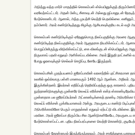
அடுத்து வந்த மார்ச் மாதத்தில் கொலம்பஸ் ஸ்பெயினுக்குத் திரும்பின
வரவேற்கப்பட்டார். அதன் பின்பு, சீனாவுடன் அல்லது ஜப்பானுடன் நேரட
மேற்கொண்டார். ஆனால், அந்த முயற்சி வெற்றி பெறவில்லை. எனினும், 
நம்பினார். அவர் கண்டுபிடித்தது கிழக்கு ஆசியாவுக்குரிய கடல் வழி 
கொலம்பஸ் கண்டுபிடிக்கும் ஏதேனுமொரு நிலப்பகுதிக்கு அவரை ஆளுந
கண்டுபிடித்த நிலப்பகுதிக்கு அவர் ஆளுநராக நியமிக்கப்பட்டார். ஆ
பொறுப்பிலிருந்து விடுவிக்கப்பட்டு, கை விலங்குடன் ஸ்பெயினுக்கு அன
நிருவாகப் பதவி எதுவும் அளிக்கப்படவில்லை. அவர் இறுதி நாட்களில
போது ஓரளவுக்குச் செல்வச் செழிப்புடனேயே இருந்தார்.
கொலம்பசின் முதற்பயணம் ஐரோப்பாவின் வரலாற்றில் புரட்சிகரமான த
உலகில் ஒவ்வொரு பள்ளி மாணவரும் 1492 ஆம் ஆண்டை அறிவர். ஆயினும்,
இருக்கின்றனர். இவர்கள் எதிர்ப்புத் தெரிவிப்பதற்கு ஒரு காரணம். பு
நூற்றாண்டுகளுக்கு முன்னரே லெஃய்ப் எரிக்சன் என்ற ஸ்காண்டிநேவிய
முன்னதாக பல ஐரோப்பியர்கள் அட்லாண்டிக்கைத் தாண்டி அமெரிக்கா ச
லெஃய்ப் எரிக்சன் முக்கியமானவர் அன்று. அவருடைய கண்டு பிடிப்புக
அமெரிக்காவிலோ பெரும் மாறுதல்கள் எதுவும் ஏற்பட்டு விடவில்லை. இத
பரவின. அவர் ஐரோப்பா திரும்பிய சில ஆண்டுகளிலேயே, அவருடைய கண்ட
மேற்கொள்ளப்பட்டன. புதிய நிலப்பரப்புகளை வெற்றி கொண்டு, குடி
கொலம்பஸ் தோன்றாமல் இருந்திருந்தாலும், அவர் சாதித்ததை யாராவது சா