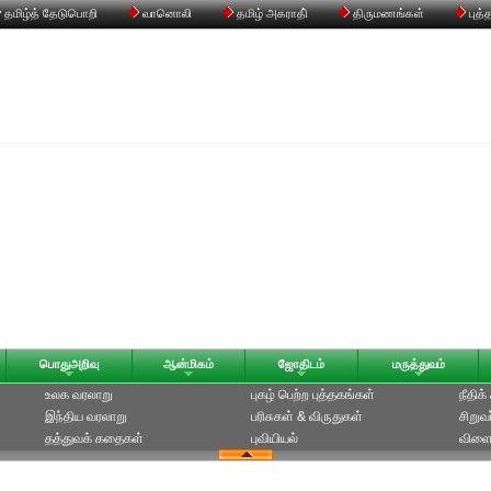
தமிழ்த் தேடுபொறி
வானொலி
தமிழ் அகராதி்
திருமணங்கள்
புத்
பொதுஅறிவு
ஆன்மிகம்
ஜோதிடம்
மருத்துவம்
உலக வரலாறு
புகழ் பெற்ற புத்தகங்கள்
நீதிக
இந்திய வரலாறு
பரிசுகள் & விருதுகள்
சிறுவ
தத்துவக் கதைகள்
புவியியல்
விளை