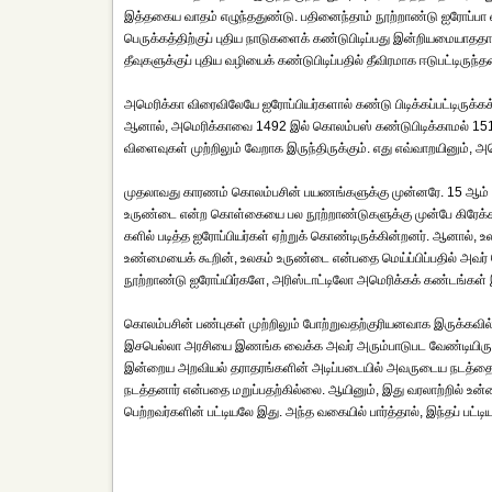
இத்தகைய வாதம் எழுந்ததுண்டு. பதினைந்தாம் நூற்றாண்டு ஐரோப்பா
பெருக்கத்திற்குப் புதிய நாடுகளைக் கண்டுபிடிப்பது இன்றியமையாததாக
தீவுகளுக்குப் புதிய வழியைக் கண்டுபிடிப்பதில் தீவிரமாக ஈடுபட்டிருந்த
அமெரிக்கா விரைவிலேயே ஐரோப்பியர்களால் கண்டு பிடிக்கப்பட்டிருக்கக்
ஆனால், அமெரிக்காவை 1492 இல் கொலம்பஸ் கண்டுபிடிக்காமல் 1510 இ
விளைவுகள் முற்றிலும் வேறாக இருந்திருக்கும். எது எவ்வாறயினும்
முதலாவது காரணம் கொலம்பசின் பயணங்களுக்கு முன்னரே. 15 ஆம் நூ
உருண்டை என்ற கொள்கையை பல நூற்றாண்டுகளுக்கு முன்பே கிரேக்கத்
களில் படித்த ஐரோப்பியர்கள் ஏற்றுக் கொண்டிருக்கின்றனர். ஆனால்,
உண்மையைக் கூறின், உலகம் உருண்டை என்பதை மெய்ப்பிப்பதில் அவர் வ
நூற்றாண்டு ஐரோப்யிர்களே, அரிஸ்டாட்டிலோ அமெரிக்கக் கண்டங்கள்
கொலம்பசின் பண்புகள் முற்றிலும் போற்றுவதற்குரியனவாக இருக்கவி
இசபெல்லா அரசியை இணங்க வைக்க அவர் அரும்பாடுபட வேண்டியிருந்தத
இன்றைய அறவியல் தராதரங்களின் அடிப்படையில் அவருடைய நடத்தையை
நடத்தனார் என்பதை மறுப்பதற்கில்லை. ஆயினும், இது வரலாற்றில் உன்ன
பெற்றவர்களின் பட்டியலே இது. அந்த வகையில் பார்த்தால், இந்தப் பட