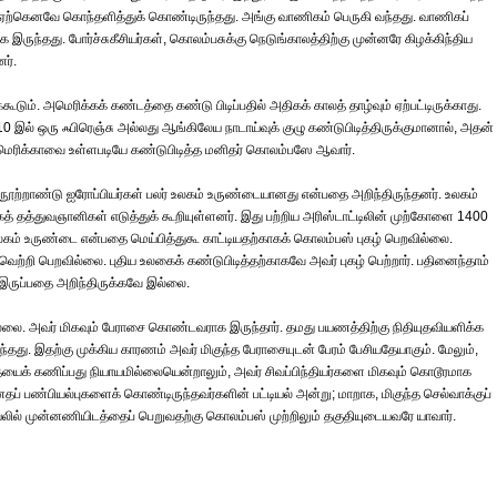
 ஏற்கெனவே கொந்தளித்துக் கொண்டிருந்தது. அங்கு வாணிகம் பெருகி வந்தது. வாணிகப்
 இருந்தது. போர்ச்சுகீசியர்கள், கொலம்பசுக்கு நெடுங்காலத்திற்கு முன்னரே கிழக்கிந்திய
னர்.
கூடும். அமெரிக்கக் கண்டத்தை கண்டு பிடிப்பதில் அதிகக் காலத் தாழ்வும் ஏற்பட்டிருக்காது.
ல் ஒரு ஃபிரெஞ்சு அல்லது ஆங்கிலேய நாடாய்வுக் குழு கண்டுபிடித்திருக்குமானால், அதன் 
, அமெரிக்காவை உள்ளபடியே கண்டுபிடித்த மனிதர் கொலம்பஸே ஆவார்.
ற்றாண்டு ஐரோப்பியர்கள் பலர் உலகம் உருண்டையானது என்பதை அறிந்திருந்தனர். உலகம்
 தத்துவஞானிகள் எடுத்துக் கூறியுள்ளனர். இது பற்றிய அரிஸ்டாட்டிலின் முற்கோளை 1400
 உலகம் உருண்டை என்பதை மெய்பித்துகூ காட்டியதற்காகக் கொலம்பஸ் புகழ் பெறவில்லை.
ெற்றி பெறவில்லை. புதிய உலகைக் கண்டுபிடித்தற்காகவே அவர் புகழ் பெற்றார். பதினைந்தாம்
 இருப்பதை அறிந்திருக்கவே இல்லை.
ல்லை. அவர் மிகவும் பேராசை கொண்டவராக இருந்தார். தமது பயணத்திற்கு நிதியுதவியளிக்க
ு. இதற்கு முக்கிய காரணம் அவர் மிகுந்த பேராசையுடன் பேரம் பேசியதேயாகும். மேலும்,
க் கணிப்பது நியாயமில்லையென்றாலும், அவர் சிவப்பிந்தியர்களை மிகவும் கொடூரமாக
தப் பண்பியல்புகளைக் கொண்டிருந்தவர்களின் பட்டியல் அன்று; மாறாக, மிகுந்த செல்வாக்குப்
்டியலில் முன்னணியிடத்தைப் பெறுவதற்கு கொலம்பஸ் முற்றிலும் தகுதியுடையவரே யாவார்.