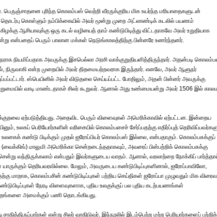
ார். பெருஞ்சாதனை புரிந்த கொலம்பஸ் வெற்றி வீரருக்குரிய மிக உயர்ந்த மரியாதைகளுடன்
ித் தொடர்பு கொள்ளும் நம்பிக்கையில் அவர் மூன்று முறை அட்லாண்டிக் கடலில் பயணம்
கிழக்கு ஆசியாவுக்கு ஒரு கடல் வழியைத் தாம் கண்டுபிடித்து விட்டதாகவே அவர் உறுதியாக
அன்று என்பதைப் பெரும் பாலான மக்கள் நெடுங்காலத்திற்கு பின்னரே உணர்ந்தனர்.
ராக நியமிப்பதாக அவருக்கு இசபெல்லா அரசி வாக்குறுதியளித்திருந்தார். அதன்படி கொலம்ப
னால், நிருவாகி என்ற முறையில் அவர் திறமையற்றவராக இருந்தார். எனவே, அவர் ஆளுநர்
ுப்பப்பட்டார். ஸ்பெயினில் அவர் விடுதலை செய்யப்பட்ட போதிலும், அதன் பின்னர் அவருக்கு
் வறுமையில் வாடி மாண்டதாகச் சிலர் கூறுவர். ஆனால் அது உண்மையன்று அவர் 1506 இல் கா
ாக்குறவை ஏற்படுத்தியது. அதைவிட பெரும் விளைவுகள் அமெரிக்காவில் ஏற்பட்டன. இன்றைய
 உலகப் பெரியோர்களின் வரிசையில் கொலம்பசைச் சேர்ப்பதற்கு எதிர்ப்புத் தெரிவிப்பவர்கள
திய உலகைக் கண்டு பிடிக்கும் முதல் ஐரோப்பியர் கொலம்பஸ் இல்லை, என்பதாகும். கொலம்பசுக்குப்
 (வைக்கிங்) மாலுமி அமெரிக்கா சென்றடைந்ததாகவும், அவரைப் பின்பற்றிக் கொலம்பசுக்கு
ென்று வந்திருக்கலாம் என்பதும் இவர்களுடைய வாதம். ஆனால், வரலாற்றை நோக்கிப் பார்த்தால
ள் யாருக்கும் தெரியவரவில்லை. மேலும், அவருடைய கண்டுபிடிப்புகளினால், ஐரோப்பாவிலோ,
ற்கு மாறாக, கொலம்பசின் கண்டுபிடிப்புகள் பற்றிய செய்திகள் ஐரோப்பா முழுவதும் மிக விரைவ
ுபிடிப்புகள் நேரடி விளைவுகளாக, புதிய உலகுக்குப் பல புதிய கடற்பயணங்கள்
யேற்றங்களை அமைக்கும் பணி தொடங்கியது.
தித்திருப்பார்கள் என்று சிலர் வாதிடுவர். இந்நூலில் இடம்பெற்ற மற்ற பெரியார்களைப் பற்றிக