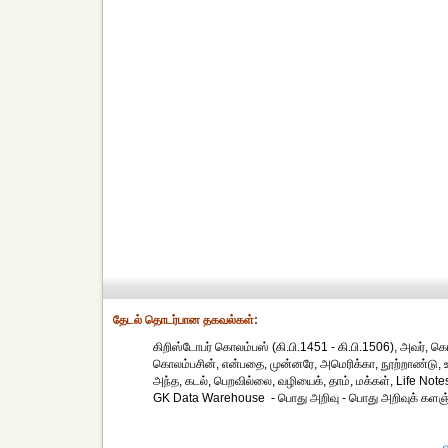
தேட‌ல் தொட‌ர்பான தகவ‌ல்க‌ள்:
கிறிஸ்டோபர் கொலம்பஸ் (கி.பி.1451 - கி.பி.1506), அவர், கொ
கொலம்பசின், என்பதை, முன்னரே, அமெரிக்கா, நூற்றாண்டு, உரு
அந்த, கடல், பெறவில்லை, வழியைக், தாம், மக்கள், Life Note
GK Data Warehouse - பொது அறிவு - பொது அறிவுக் களஞ்