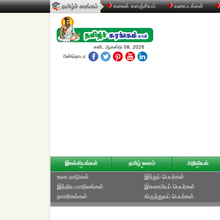
தமிழ்ச் சுரங்கம்
கலைக் களஞ்சியம்
வரைபடங்கள்
சனி, ஆகஸ்டு 08, 2026
பின்தொடர
இலக்கியங்கள்
தமிழ் உலகம்
அறிவியல்
உலக நாடுகள்
இந்துப் பெயர்கள்
இந்திய மாநிலங்கள்
இசுலாமியப் பெயர்கள்
நாகரிகங்கள்
கிருத்துவப் பெயர்கள்