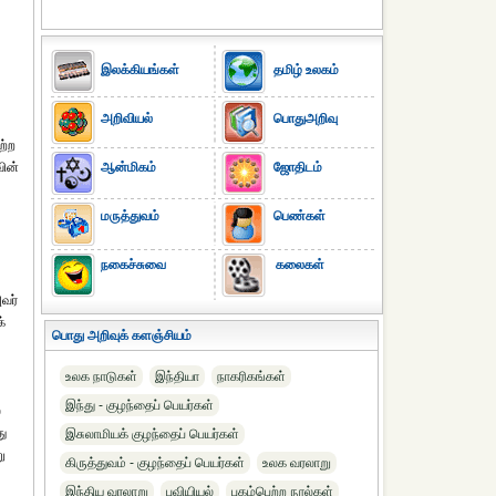
இலக்கியங்கள்
தமிழ் உலகம்
அறிவியல்
பொதுஅறிவு
ற்ற
வின்
ஆன்மிகம்
ஜோதிடம்
மருத்துவம்
பெண்கள்
நகைச்சுவை
கலைகள்
வர்
்
பொது அறிவுக் களஞ்சியம்
உலக நாடுகள்
இந்தியா
நாகரிகங்கள்
இந்து - குழந்தைப் பெயர்கள்
்
து
இசுலாமியக் குழந்தைப் பெயர்கள்
ு
கிருத்துவம் - குழந்தைப் பெயர்கள்
உலக வரலாறு
இந்திய வரலாறு
புவியியல்
புகழ்பெற்ற நூல்கள்