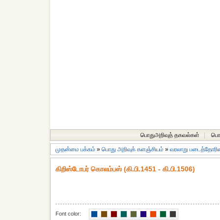
பொதுஅறிவுத் தகவல்கள்
|
பொத
முதன்மை பக்கம்
»
பொது அறிவுக் களஞ்சியம்
»
வரலாறு படைத்தோரின்
கிறிஸ்டோபர் கொலம்பஸ் (கி.பி.1451 - கி.பி.1506)
Font color: