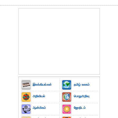
இலக்கியங்கள்
தமிழ் உலகம்
அறிவியல்
பொதுஅறிவு
ஆன்மிகம்
ஜோதிடம்