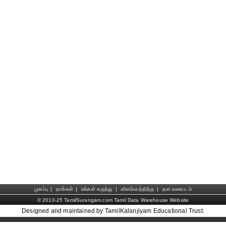
முகப்பு
|
நாங்கள்
|
உங்கள் கருத்து
|
விளம்பரத்திற்கு
|
தள வரைபடம்
© 2010-25 TamilSurangam.com Tamil Data Warehouse Website
Designed and maintained by TamilKalanjiyam Educational Trust.