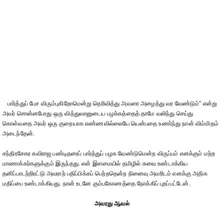
பார்த்துப் பேச விரும்புகிறோமென்று தெரிவித்து அவரை அழைத்து வர வேண்டும்” என்று
அவர் சொன்னபோது ஒரு வித்துவானுடைய பழக்கத்தைத் தாமே வலிந்து செய்து
கொள்வதை அவர் ஒரு குறையாக எண்ணவில்லையே யென்பதை உணர்ந்து நான் விம்மிதம்
அடைந்தேன்.
சந்திரசேகர கவிராஜ பண்டிதரைப் பார்த்துப் பழக வேண்டுமென்ற விருப்பம் எனக்கும் மற்ற
மாணாக்கர்களுக்கும் இருந்தது. என் இளமையில் தமிழில் சுவை உண்டாக்கிய
தனிப்பாடற்றிரட்டு அவராற் பதிப்பிக்கப் பெற்றதென்ற நினைவு அவரிடம் எனக்கு அதிக
மதிப்பை உண்டாக்கியது. நான் உடனே கும்பகோணத்தை நோக்கிப் புறப்பட்டேன்.
அவரது ஆவல்