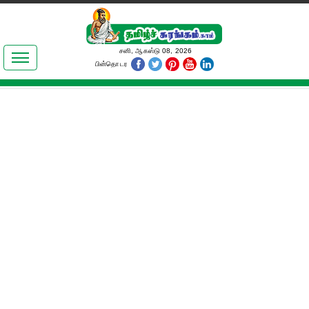
இலக்கியங்கள்
சனி, ஆகஸ்டு 08, 2026
பின்தொடர
தமிழ் உலகம்
அறிவியல்
பொதுஅறிவு
ஆன்மிகம்
ஜோதிடம்
மருத்துவம்
பெண்கள் பகுதி
நகைச்சுவை
கலையுலகம்