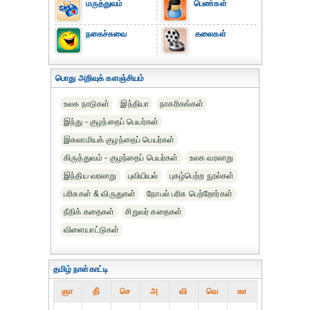
மருத்துவம்
பெண்கள்
நகைச்சுவை
கலைகள்
பொது அறிவுக் களஞ்சியம்
உலக நாடுகள்
இந்தியா
நாகரிகங்கள்
இந்து - குழந்தைப் பெயர்கள்
இசுலாமியக் குழந்தைப் பெயர்கள்
கிருத்துவம் - குழந்தைப் பெயர்கள்
உலக வரலாறு
இந்திய வரலாறு
புவியியல்
புகழ்பெற்ற நூல்கள்
பரிசுகள் & விருதுகள்
நோபல் பரிசு‎ பெற்றோர்‎கள்
நீதிக் கதைகள்
சிறுவர் கதைகள்
விளையாட்டுகள்
தமிழ் நாள்காட்டி
ஞா
தி்
செ
அ
வி
வெ
கா