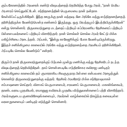
கும்பகோணத்தில் அவரைக் கண்டு விஷயத்தைத் தெரிவித்த போது அவர், “நான் பெரிய
அபசாரம் செய்துவிட்டேன். சந்நிதானத்தின் பெருமையை நான் நன்றாக
கேள்விப்பட்டிருக்கிறேன். இந்த ஊருக்கு நான் வந்தவுடனே அங்கே வந்து ஸந்நிதானத்தைத்
தரிசித்திருக்க வேண்டுமென்ற எண்ணம் இருந்தது. ஒரு பிரபந்தமும் இயற்றியிருக்கிறேன்”
என்று சொன்னார். திருவாவடுதுறை மடத்தைப் பற்றியும் சுப்பிரமணிய தேசிகரைப் பற்றியும்
பிள்ளையவர்களைப் பற்றியும் விசாரித்தார். நான் சொல்லச் சொல்ல அவர் கேட்டு மிக்க
மகிழ்ச்சியை அடைந்தார். அப்பால், “இன்று காலேஜூக்குப் போக வேண்டியிருக்கிறது.
இந்தச் சனிக்கிழமை காலையில் அங்கே வந்து ஸந்நிதானத்தை அவசியம் தரிசிக்கிறேன்.
அப்படியே சொல்ல வேண்டும்” என்றார்.
திரும்பி நான் திருவாவடுதுறைக்குப் பிற்பகல் மூன்று மணிக்கு வந்து தேசிகரிடம் நடந்த
விஷயத்தைத் தெரிவித்தேன். தாம் சொன்னபடியே சந்திரசேகர கவிராஜ பண்டிதர்
சனிக்கிழமை காலையில் தம் குமாரராகிய சிவகுருநாத பிள்ளை என்பவரை அழைத்துக்
கொண்டு திருவாவடுதுறைக்கு வந்தார். தேசிகர் அவரோடு மிக்க சந்தோஷமாகச்
சம்பாஷணை செய்தார். விசாகப் பெருமாளையர், சரவணப் பெருமாளையர். மகாலிங்கையர்,
தாண்டவராய முதலியார், ராமானுஜ கவிராயர் முதலிய வித்துவான்களைப் பற்றி விசாரித்தார்.
அவர்களுடைய குணவிசேஷங்களையும், அவர்கள் வாழ்க்கையில் நிகழ்ந்த சுவையுள்ள
வரலாறுகளையும் பண்டிதர் எடுத்துச் சொன்னார்.