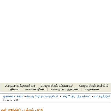
பொதுஅறிவுத் தகவல்கள்
|
பொதுஅறிவுக் கட்டுரைகள்
|
பொதுஅறிவுக் கேள்வி &
பதில்கள்
|
காலச் சுவடுகள்
|
வரலாறு படைத்தவர்கள்
|
சாதனைகள்‎
முதன்மை பக்கம்
»
பொது அறிவுக் களஞ்சியம்
»
புகழ் பெற்ற புத்தகங்கள்
»
என் சரித்திரம்
»
பக்கம் - 415
என் சரித்திரம் - பக்கம் - 415