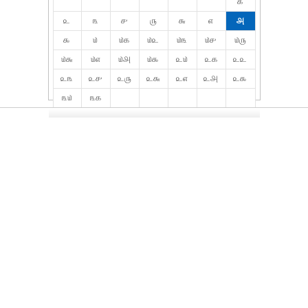
௧
௨
௩
௪
௫
௬
௭
௮
௯
௰
௰௧
௰௨
௰௩
௰௪
௰௫
௰௬
௰௭
௰௮
௰௯
௨௰
௨௧
௨௨
௨௩
௨௪
௨௫
௨௬
௨௭
௨௮
௨௯
௩௰
௩௧