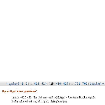
‹‹ முன்புறம்
1
2
413
414
415
416
417
761
762
தொடர்ச்சி ››
|
|
| ... |
|
|
|
|
| ... |
|
|
தேட‌ல் தொட‌ர்பான தகவ‌ல்க‌ள்:
பக்கம் - 415 - En Sarithiram - என் சரித்திரம் - Famous Books - புகழ்
பெற்ற புத்தகங்கள் - நான், அவர், பற்றியும், வந்து