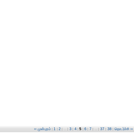
‹‹ முன்புறம்
1
2
3
4
5
6
7
37
38
தொடர்ச்சி ››
|
|
| ... |
|
|
|
|
| ... |
|
|