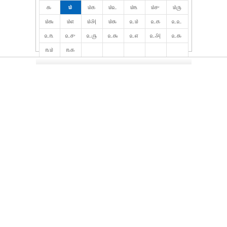
௯
௰
௰௧
௰௨
௰௩
௰௪
௰௫
௰௬
௰௭
௰௮
௰௯
௨௰
௨௧
௨௨
௨௩
௨௪
௨௫
௨௬
௨௭
௨௮
௨௯
௩௰
௩௧