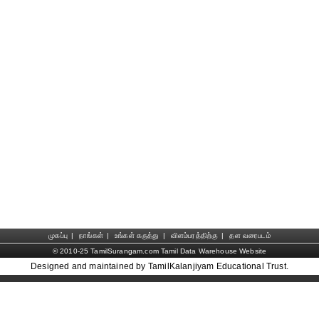
முகப்பு
|
நாங்கள்
|
உங்கள் கருத்து
|
விளம்பரத்திற்கு
|
தள வரைபடம்
© 2010-25 TamilSurangam.com Tamil Data Warehouse Website
Designed and maintained by TamilKalanjiyam Educational Trust.