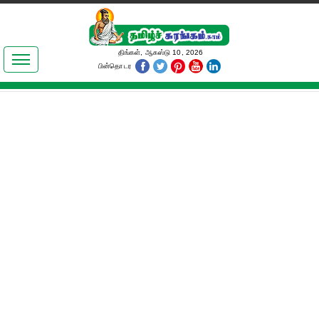
இலக்கியங்கள்
திங்கள், ஆகஸ்டு 10, 2026
பின்தொடர
தமிழ் உலகம்
அறிவியல்
பொதுஅறிவு
ஆன்மிகம்
ஜோதிடம்
மருத்துவம்
பெண்கள் பகுதி
நகைச்சுவை
கலையுலகம்