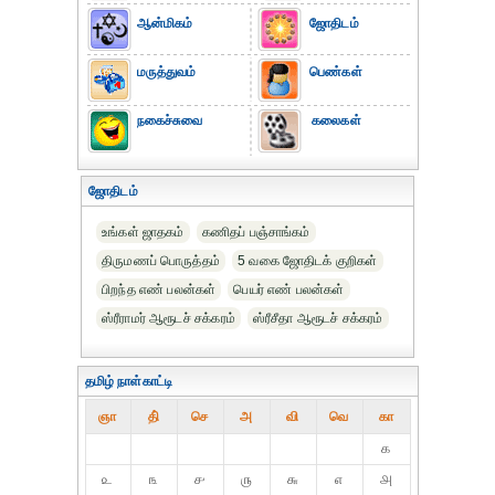
ஆன்மிகம்
ஜோதிடம்
மருத்துவம்
பெண்கள்
நகைச்சுவை
கலைகள்
ஜோதிடம்
உங்கள் ஜாதகம்
கணிதப் பஞ்சாங்கம்
திருமணப் பொருத்தம்
5 வகை ஜோதிடக் குறிகள்
பிறந்த எண் பலன்கள்
பெயர் எண் பலன்கள்
ஸ்ரீராமர் ஆரூடச் சக்கரம்
ஸ்ரீசீதா ஆரூடச் சக்கரம்
தமிழ் நாள்காட்டி
ஞா
தி்
செ
அ
வி
வெ
கா
௧
௨
௩
௪
௫
௬
௭
௮