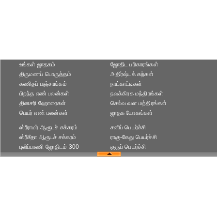
உங்கள் ஜாதகம்
ஜோதிட ப‌ரிகார‌ங்க‌ள்
திருமணப் பொருத்தம்
அதிர்ஷ்டக் கற்கள்
கணிதப் பஞ்சாங்கம்
நாட்காட்டிகள்
பிறந்த எண் பலன்கள்
நவக்கிரக மந்திரங்கள்
தினசரி ஹோரைகள்
செல்வ வள மந்திரங்கள்
பெயர் எண் பலன்கள்
ஜாதக யோகங்கள்
ஸ்ரீராமர் ஆரூடச் சக்கரம்
சனிப் பெயர்ச்சி
ஸ்ரீசீதா ஆரூடச் சக்கரம்
ராகு-கேது பெயர்ச்சி
புலிப்பாணி ஜோதிடம் 300
குருப் பெயர்ச்சி