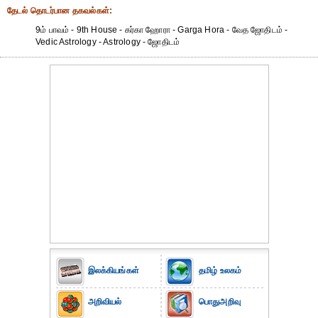
தேட‌ல் தொட‌ர்பான தகவ‌ல்க‌ள்:
9ம் பாவம் - 9th House - கர்கா ஹோரா - Garga Hora - வேத ஜோதிடம் -
Vedic Astrology - Astrology - ஜோதிடம்
இலக்கியங்கள்
தமிழ் உலகம்
அறிவியல்
பொதுஅறிவு