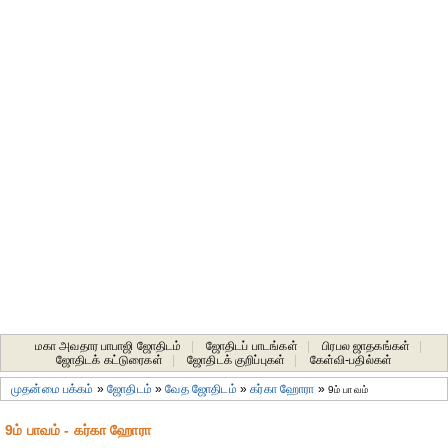
மகா அவதார பாபாஜி ஜோதிடம்
|
ஜோதிடப் பாடங்கள்
|
பிரபல ஜாதகங்கள்
|
ஜோதிடக் கட்டுரைகள்
|
ஜோதிடக் குறிப்புகள்
|
கேள்வி-பதில்கள்
முதன்மை பக்கம்
»
ஜோதிடம்
»
வேத ஜோதிடம்
»
கர்கா ஹோரா
»
9ம் பாவம்
9ம் பாவம் - கர்கா ஹோரா