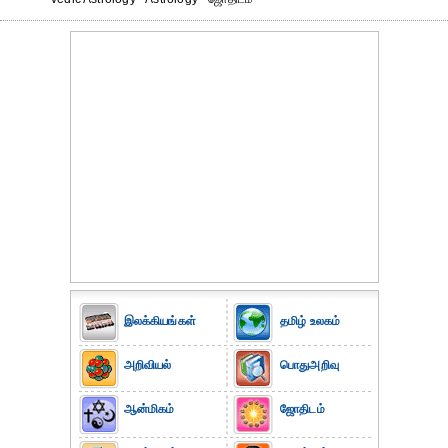
இலக்கியங்கள்
தமிழ் உலகம்
அறிவியல்
பொதுஅறிவு
ஆன்மிகம்
ஜோதிடம்