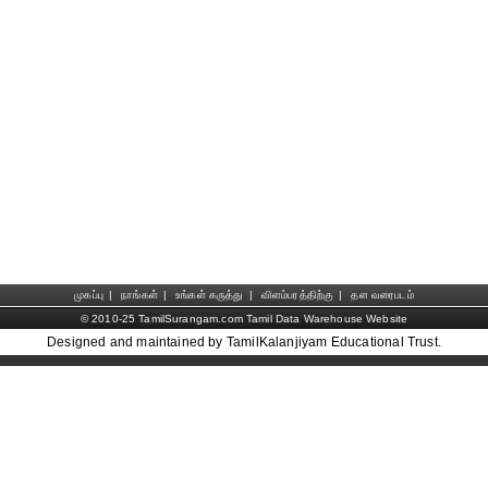
முகப்பு
|
நாங்கள்
|
உங்கள் கருத்து
|
விளம்பரத்திற்கு
|
தள வரைபடம்
© 2010-25 TamilSurangam.com Tamil Data Warehouse Website
Designed and maintained by TamilKalanjiyam Educational Trust.