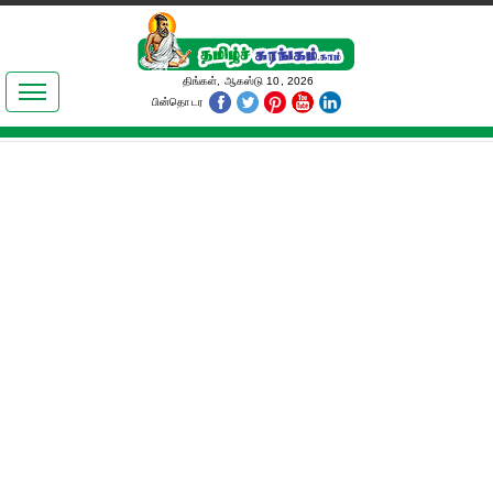
இலக்கியங்கள்
திங்கள், ஆகஸ்டு 10, 2026
பின்தொடர
தமிழ் உலகம்
அறிவியல்
பொதுஅறிவு
ஆன்மிகம்
ஜோதிடம்
மருத்துவம்
பெண்கள் பகுதி
நகைச்சுவை
கலையுலகம்