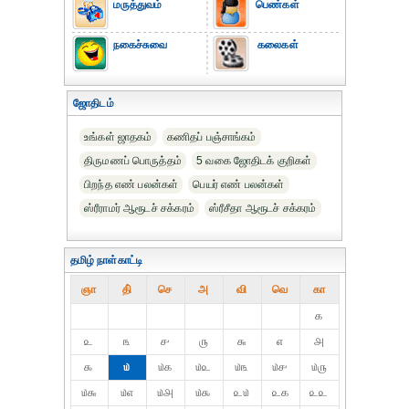
மருத்துவம்
பெண்கள்
நகைச்சுவை
கலைகள்
ஜோதிடம்
உங்கள் ஜாதகம்
கணிதப் பஞ்சாங்கம்
திருமணப் பொருத்தம்
5 வகை ஜோதிடக் குறிகள்
பிறந்த எண் பலன்கள்
பெயர் எண் பலன்கள்
ஸ்ரீராமர் ஆரூடச் சக்கரம்
ஸ்ரீசீதா ஆரூடச் சக்கரம்
தமிழ் நாள்காட்டி
ஞா
தி்
செ
அ
வி
வெ
கா
௧
௨
௩
௪
௫
௬
௭
௮
௯
௰
௰௧
௰௨
௰௩
௰௪
௰௫
௰௬
௰௭
௰௮
௰௯
௨௰
௨௧
௨௨