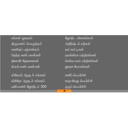
உங்கள் ஜாதகம்
ஜோதிட ப‌ரிகார‌ங்க‌ள்
திருமணப் பொருத்தம்
அதிர்ஷ்டக் கற்கள்
கணிதப் பஞ்சாங்கம்
நாட்காட்டிகள்
பிறந்த எண் பலன்கள்
நவக்கிரக மந்திரங்கள்
தினசரி ஹோரைகள்
செல்வ வள மந்திரங்கள்
பெயர் எண் பலன்கள்
ஜாதக யோகங்கள்
ஸ்ரீராமர் ஆரூடச் சக்கரம்
சனிப் பெயர்ச்சி
ஸ்ரீசீதா ஆரூடச் சக்கரம்
ராகு-கேது பெயர்ச்சி
புலிப்பாணி ஜோதிடம் 300
குருப் பெயர்ச்சி