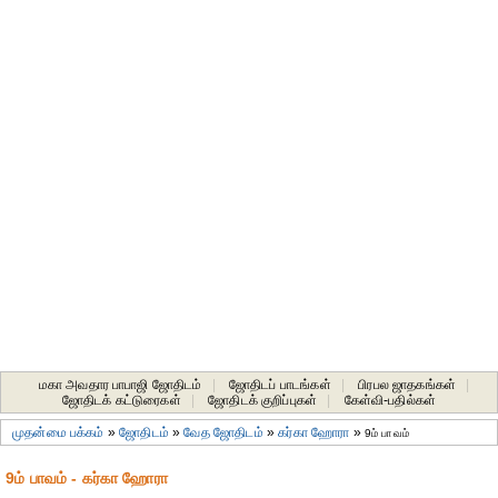
மகா அவதார பாபாஜி ஜோதிடம்
|
ஜோதிடப் பாடங்கள்
|
பிரபல ஜாதகங்கள்
|
ஜோதிடக் கட்டுரைகள்
|
ஜோதிடக் குறிப்புகள்
|
கேள்வி-பதில்கள்
முதன்மை பக்கம்
»
ஜோதிடம்
»
வேத ஜோதிடம்
»
கர்கா ஹோரா
»
9ம் பாவம்
9ம் பாவம் - கர்கா ஹோரா