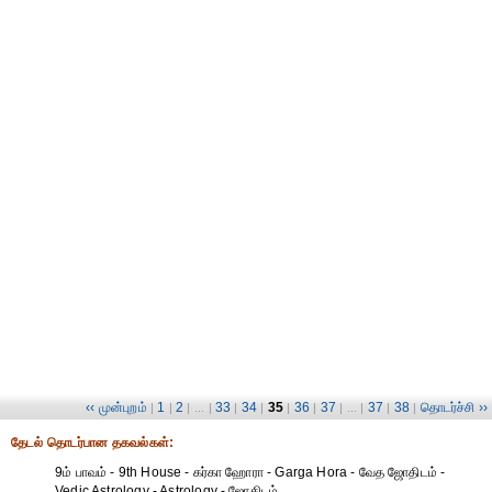
‹‹ முன்புறம்
1
2
33
34
35
36
37
37
38
தொடர்ச்சி ››
|
|
| ... |
|
|
|
|
| ... |
|
|
தேட‌ல் தொட‌ர்பான தகவ‌ல்க‌ள்:
9ம் பாவம் - 9th House - கர்கா ஹோரா - Garga Hora - வேத ஜோதிடம் -
Vedic Astrology - Astrology - ஜோதிடம்