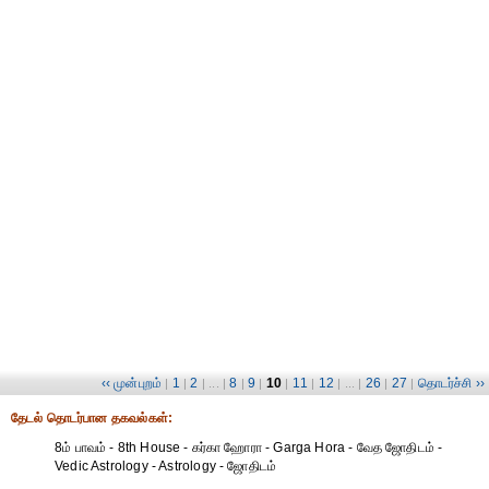
‹‹ முன்புறம்
1
2
8
9
10
11
12
26
27
தொடர்ச்சி ››
|
|
| ... |
|
|
|
|
| ... |
|
|
தேட‌ல் தொட‌ர்பான தகவ‌ல்க‌ள்:
8ம் பாவம் - 8th House - கர்கா ஹோரா - Garga Hora - வேத ஜோதிடம் -
Vedic Astrology - Astrology - ஜோதிடம்