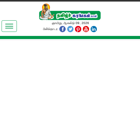
இலக்கியங்கள்
ஞாயிறு, ஆகஸ்டு 09, 2026
பின்தொடர
தமிழ் உலகம்
அறிவியல்
பொதுஅறிவு
ஆன்மிகம்
ஜோதிடம்
மருத்துவம்
பெண்கள் பகுதி
நகைச்சுவை
கலையுலகம்