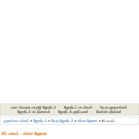
மகா அவதார பாபாஜி ஜோதிடம்
|
ஜோதிடப் பாடங்கள்
|
பிரபல ஜாதகங்கள்
|
ஜோதிடக் கட்டுரைகள்
|
ஜோதிடக் குறிப்புகள்
|
கேள்வி-பதில்கள்
முதன்மை பக்கம்
»
ஜோதிடம்
»
வேத ஜோதிடம்
»
கர்கா ஹோரா
»
8ம் பாவம்
8ம் பாவம் - கர்கா ஹோரா