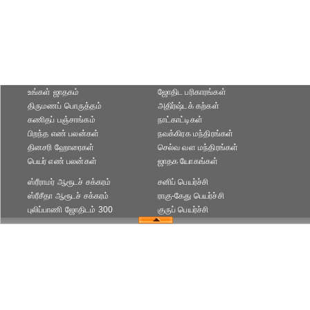
உங்கள் ஜாதகம்
ஜோதிட ப‌ரிகார‌ங்க‌ள்
திருமணப் பொருத்தம்
அதிர்ஷ்டக் கற்கள்
கணிதப் பஞ்சாங்கம்
நாட்காட்டிகள்
பிறந்த எண் பலன்கள்
நவக்கிரக மந்திரங்கள்
தினசரி ஹோரைகள்
செல்வ வள மந்திரங்கள்
பெயர் எண் பலன்கள்
ஜாதக யோகங்கள்
ஸ்ரீராமர் ஆரூடச் சக்கரம்
சனிப் பெயர்ச்சி
ஸ்ரீசீதா ஆரூடச் சக்கரம்
ராகு-கேது பெயர்ச்சி
புலிப்பாணி ஜோதிடம் 300
குருப் பெயர்ச்சி