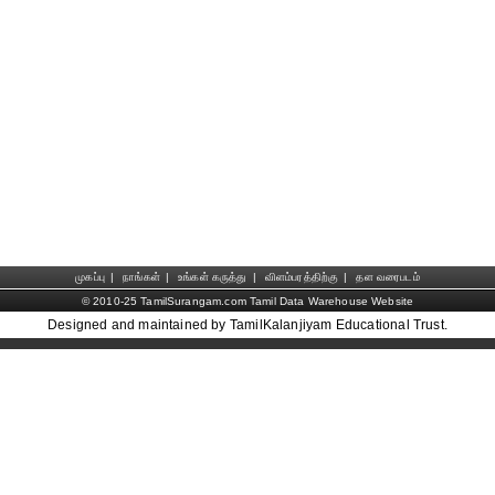
முகப்பு
|
நாங்கள்
|
உங்கள் கருத்து
|
விளம்பரத்திற்கு
|
தள வரைபடம்
© 2010-25 TamilSurangam.com Tamil Data Warehouse Website
Designed and maintained by TamilKalanjiyam Educational Trust.