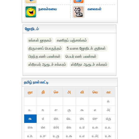
நகைச்சுவை
கலைகள்
ஜோதிடம்
உங்கள் ஜாதகம்
கணிதப் பஞ்சாங்கம்
திருமணப் பொருத்தம்
5 வகை ஜோதிடக் குறிகள்
பிறந்த எண் பலன்கள்
பெயர் எண் பலன்கள்
ஸ்ரீராமர் ஆரூடச் சக்கரம்
ஸ்ரீசீதா ஆரூடச் சக்கரம்
தமிழ் நாள்காட்டி
ஞா
தி்
செ
அ
வி
வெ
கா
௧
௨
௩
௪
௫
௬
௭
௮
௯
௰
௰௧
௰௨
௰௩
௰௪
௰௫
௰௬
௰௭
௰௮
௰௯
௨௰
௨௧
௨௨
௨௩
௨௪
௨௫
௨௬
௨௭
௨௮
௨௯