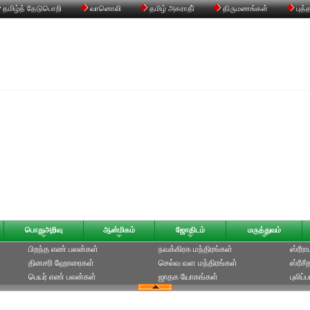
தமிழ்த் தேடுபொறி
வானொலி
தமிழ் அகராதி்
திருமணங்கள்
புத்
பொதுஅறிவு
ஆன்மிகம்
ஜோதிடம்
மருத்துவம்
பிறந்த எண் பலன்கள்
நவக்கிரக மந்திரங்கள்
ஸ்ரீர
தினசரி ஹோரைகள்
செல்வ வள மந்திரங்கள்
ஸ்ரீச
பெயர் எண் பலன்கள்
ஜாதக யோகங்கள்
புலிப