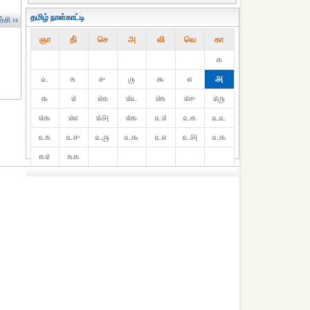
தமிழ் நாள்காட்டி
்சி ››
ஞா
தி்
செ
அ
வி
வெ
கா
௧
௨
௩
௪
௫
௬
௭
௮
௯
௰
௰௧
௰௨
௰௩
௰௪
௰௫
௰௬
௰௭
௰௮
௰௯
௨௰
௨௧
௨௨
௨௩
௨௪
௨௫
௨௬
௨௭
௨௮
௨௯
௩௰
௩௧