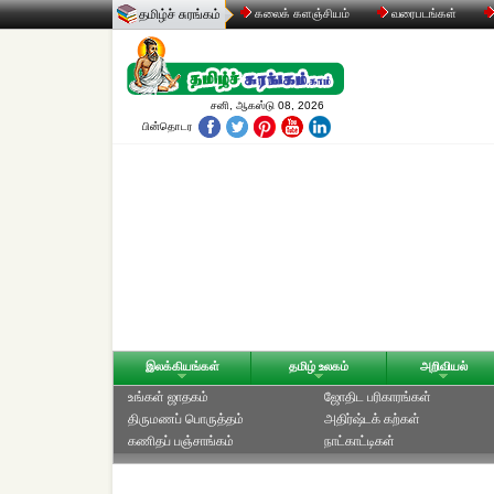
தமிழ்ச் சுரங்கம்
கலைக் களஞ்சியம்
வரைபடங்கள்
சனி, ஆகஸ்டு 08, 2026
பின்தொடர
இலக்கியங்கள்
தமிழ் உலகம்
அறிவியல்
உங்கள் ஜாதகம்
ஜோதிட ப‌ரிகார‌ங்க‌ள்
திருமணப் பொருத்தம்
அதிர்ஷ்டக் கற்கள்
கணிதப் பஞ்சாங்கம்
நாட்காட்டிகள்