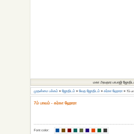
மகா அவதார பாபாஜி ஜோதிட
முதன்மை பக்கம்
»
ஜோதிடம்
»
வேத ஜோதிடம்
»
கர்கா ஹோரா
»
7ம் ப
7ம் பாவம் - கர்கா ஹோரா
Font color: