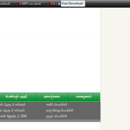
Font Download
தகங்கள்
MP3 பாடல்கள்
மின்னஞ்சல்
திரட்டி
உரையாடல்
பெண்கள் பகுதி
நகைச்சுவை
கலையுலகம்
ாமர் ஆரூடச் சக்கரம்
சனிப் பெயர்ச்சி
ீதா ஆரூடச் சக்கரம்
ராகு-கேது பெயர்ச்சி
்பாணி ஜோதிடம் 300
குருப் பெயர்ச்சி