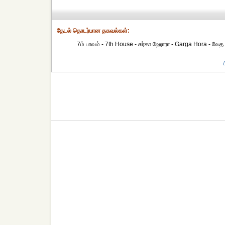
தேட‌ல் தொட‌ர்பான தகவ‌ல்க‌ள்:
7ம் பாவம் - 7th House - கர்கா ஹோரா - Garga Hora - வேத 