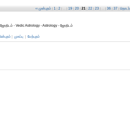
‹‹ முன்புறம்
1
2
19
20
21
22
23
36
37
தொடர்ச
|
|
| ... |
|
|
|
|
| ... |
|
|
ஜோதிடம் - Vedic Astrology - Astrology - ஜோதிடம்
பின்புறம்
|
முகப்பு
|
மேற்புறம்