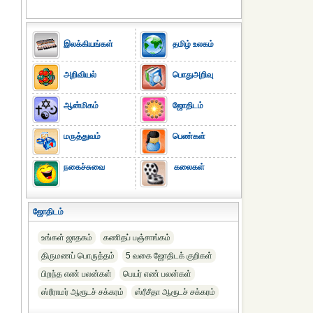
இலக்கியங்கள்
தமிழ் உலகம்
அறிவியல்
பொதுஅறிவு
ஆன்மிகம்
ஜோதிடம்
மருத்துவம்
பெண்கள்
நகைச்சுவை
கலைகள்
ஜோதிடம்
உங்கள் ஜாதகம்
கணிதப் பஞ்சாங்கம்
திருமணப் பொருத்தம்
5 வகை ஜோதிடக் குறிகள்
பிறந்த எண் பலன்கள்
பெயர் எண் பலன்கள்
ஸ்ரீராமர் ஆரூடச் சக்கரம்
ஸ்ரீசீதா ஆரூடச் சக்கரம்