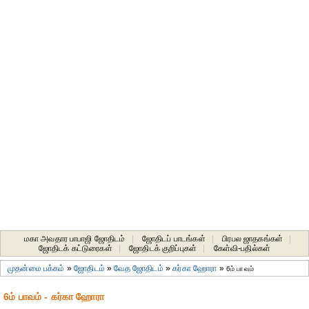
மகா அவதார பாபாஜி ஜோதிடம்
|
ஜோதிடப் பாடங்கள்
|
பிரபல ஜாதகங்கள்
|
ஜோதிடக் கட்டுரைகள்
|
ஜோதிடக் குறிப்புகள்
|
கேள்வி-பதில்கள்
முதன்மை பக்கம்
»
ஜோதிடம்
»
வேத ஜோதிடம்
»
கர்கா ஹோரா
»
6ம் பாவம்
6ம் பாவம் - கர்கா ஹோரா