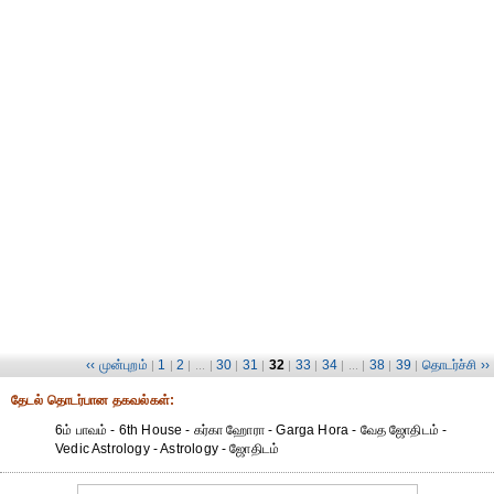
‹‹ முன்புறம்
1
2
30
31
32
33
34
38
39
தொடர்ச்சி ››
|
|
| ... |
|
|
|
|
| ... |
|
|
தேட‌ல் தொட‌ர்பான தகவ‌ல்க‌ள்:
6ம் பாவம் - 6th House - கர்கா ஹோரா - Garga Hora - வேத ஜோதிடம் -
Vedic Astrology - Astrology - ஜோதிடம்