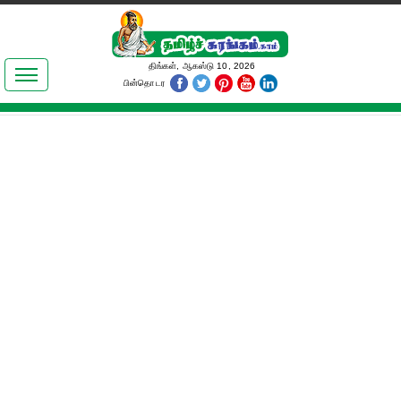
இலக்கியங்கள்
திங்கள், ஆகஸ்டு 10, 2026
பின்தொடர
தமிழ் உலகம்
அறிவியல்
பொதுஅறிவு
ஆன்மிகம்
ஜோதிடம்
மருத்துவம்
பெண்கள் பகுதி
நகைச்சுவை
கலையுலகம்