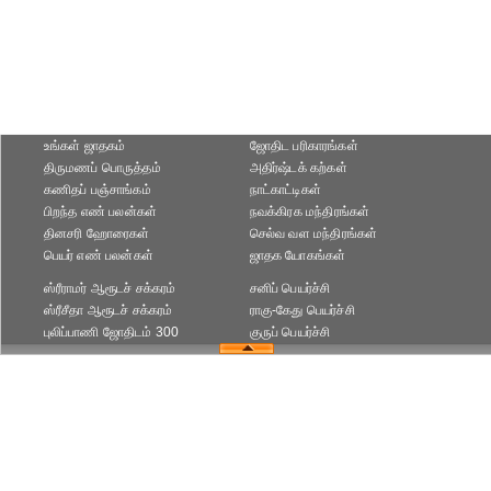
உங்கள் ஜாதகம்
ஜோதிட ப‌ரிகார‌ங்க‌ள்
திருமணப் பொருத்தம்
அதிர்ஷ்டக் கற்கள்
கணிதப் பஞ்சாங்கம்
நாட்காட்டிகள்
பிறந்த எண் பலன்கள்
நவக்கிரக மந்திரங்கள்
தினசரி ஹோரைகள்
செல்வ வள மந்திரங்கள்
பெயர் எண் பலன்கள்
ஜாதக யோகங்கள்
ஸ்ரீராமர் ஆரூடச் சக்கரம்
சனிப் பெயர்ச்சி
ஸ்ரீசீதா ஆரூடச் சக்கரம்
ராகு-கேது பெயர்ச்சி
புலிப்பாணி ஜோதிடம் 300
குருப் பெயர்ச்சி