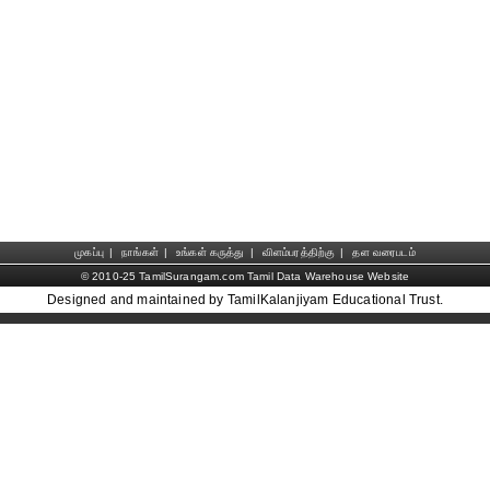
முகப்பு
|
நாங்கள்
|
உங்கள் கருத்து
|
விளம்பரத்திற்கு
|
தள வரைபடம்
© 2010-25 TamilSurangam.com Tamil Data Warehouse Website
Designed and maintained by TamilKalanjiyam Educational Trust.