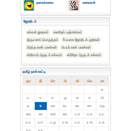
நகைச்சுவை
கலைகள்
ஜோதிடம்
உங்கள் ஜாதகம்
கணிதப் பஞ்சாங்கம்
திருமணப் பொருத்தம்
5 வகை ஜோதிடக் குறிகள்
பிறந்த எண் பலன்கள்
பெயர் எண் பலன்கள்
ஸ்ரீராமர் ஆரூடச் சக்கரம்
ஸ்ரீசீதா ஆரூடச் சக்கரம்
தமிழ் நாள்காட்டி
ஞா
தி்
செ
அ
வி
வெ
கா
௧
௨
௩
௪
௫
௬
௭
௮
௯
௰
௰௧
௰௨
௰௩
௰௪
௰௫
௰௬
௰௭
௰௮
௰௯
௨௰
௨௧
௨௨
௨௩
௨௪
௨௫
௨௬
௨௭
௨௮
௨௯
௩௰
௩௧