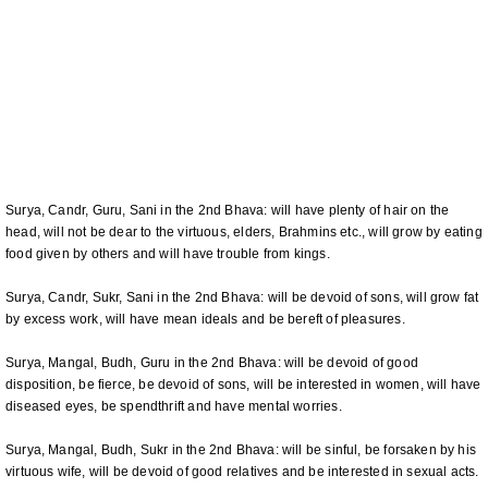
Surya, Candr, Guru, Sani in the 2nd Bhava: will have plenty of hair on the
head, will not be dear to the virtuous, elders, Brahmins etc., will grow by eating
food given by others and will have trouble from kings.
Surya, Candr, Sukr, Sani in the 2nd Bhava: will be devoid of sons, will grow fat
by excess work, will have mean ideals and be bereft of pleasures.
Surya, Mangal, Budh, Guru in the 2nd Bhava: will be devoid of good
disposition, be fierce, be devoid of sons, will be interested in women, will have
diseased eyes, be spendthrift and have mental worries.
Surya, Mangal, Budh, Sukr in the 2nd Bhava: will be sinful, be forsaken by his
virtuous wife, will be devoid of good relatives and be interested in sexual acts.