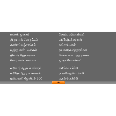
உங்கள் ஜாதகம்
ஜோதிட ப‌ரிகார‌ங்க‌ள்
திருமணப் பொருத்தம்
அதிர்ஷ்டக் கற்கள்
கணிதப் பஞ்சாங்கம்
நாட்காட்டிகள்
பிறந்த எண் பலன்கள்
நவக்கிரக மந்திரங்கள்
தினசரி ஹோரைகள்
செல்வ வள மந்திரங்கள்
பெயர் எண் பலன்கள்
ஜாதக யோகங்கள்
ஸ்ரீராமர் ஆரூடச் சக்கரம்
சனிப் பெயர்ச்சி
ஸ்ரீசீதா ஆரூடச் சக்கரம்
ராகு-கேது பெயர்ச்சி
புலிப்பாணி ஜோதிடம் 300
குருப் பெயர்ச்சி