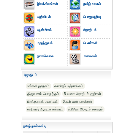
இலக்கியங்கள்
தமிழ் உலகம்
அறிவியல்
பொதுஅறிவு
ஆன்மிகம்
ஜோதிடம்
மருத்துவம்
பெண்கள்
நகைச்சுவை
கலைகள்
ஜோதிடம்
உங்கள் ஜாதகம்
கணிதப் பஞ்சாங்கம்
திருமணப் பொருத்தம்
5 வகை ஜோதிடக் குறிகள்
பிறந்த எண் பலன்கள்
பெயர் எண் பலன்கள்
ஸ்ரீராமர் ஆரூடச் சக்கரம்
ஸ்ரீசீதா ஆரூடச் சக்கரம்
தமிழ் நாள்காட்டி