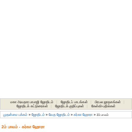
மகா அவதார பாபாஜி ஜோதிடம்
|
ஜோதிடப் பாடங்கள்
|
பிரபல ஜாதகங்கள்
|
ஜோதிடக் கட்டுரைகள்
|
ஜோதிடக் குறிப்புகள்
|
கேள்வி-பதில்கள்
முதன்மை பக்கம்
»
ஜோதிடம்
»
வேத ஜோதிடம்
»
கர்கா ஹோரா
»
2ம் பாவம்
2ம் பாவம் - கர்கா ஹோரா