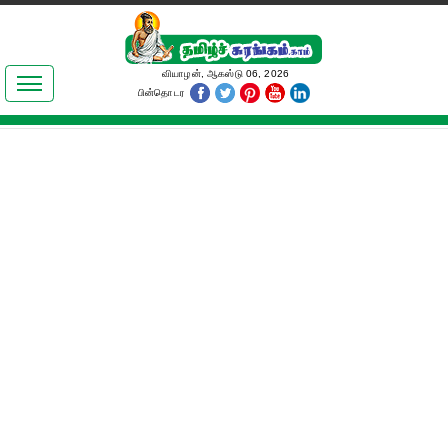
இலக்கியங்கள்
வியாழன், ஆகஸ்டு 06, 2026
பின்தொடர
தமிழ் உலகம்
அறிவியல்
பொதுஅறிவு
ஆன்மிகம்
ஜோதிடம்
மருத்துவம்
பெண்கள் பகுதி
நகைச்சுவை
கலையுலகம்