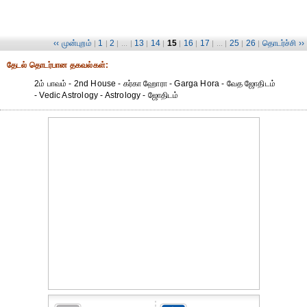
‹‹ முன்புறம்
1
2
13
14
15
16
17
25
26
தொடர்ச்சி ››
|
|
| ... |
|
|
|
|
| ... |
|
|
தேட‌ல் தொட‌ர்பான தகவ‌ல்க‌ள்:
2ம் பாவம் - 2nd House - கர்கா ஹோரா - Garga Hora - வேத ஜோதிடம்
- Vedic Astrology - Astrology - ஜோதிடம்