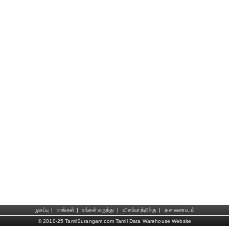
முகப்பு
|
நாங்கள்
|
உங்கள் கருத்து
|
விளம்பரத்திற்கு
|
தள வரைபடம்
© 2010-25 TamilSurangam.com Tamil Data Warehouse Website