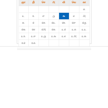
ஞா
தி்
செ
அ
வி
வெ
கா
௧
௨
௩
௪
௫
௬
௭
௮
௯
௰
௰௧
௰௨
௰௩
௰௪
௰௫
௰௬
௰௭
௰௮
௰௯
௨௰
௨௧
௨௨
௨௩
௨௪
௨௫
௨௬
௨௭
௨௮
௨௯
௩௰
௩௧