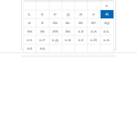
௧
௨
௩
௪
௫
௬
௭
௮
௯
௰
௰௧
௰௨
௰௩
௰௪
௰௫
௰௬
௰௭
௰௮
௰௯
௨௰
௨௧
௨௨
௨௩
௨௪
௨௫
௨௬
௨௭
௨௮
௨௯
௩௰
௩௧