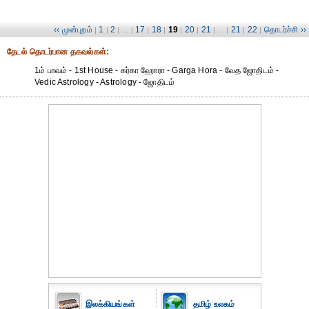
‹‹ முன்புறம்
1
2
17
18
19
20
21
21
22
தொடர்ச்சி ››
|
|
| ... |
|
|
|
|
| ... |
|
|
தேட‌ல் தொட‌ர்பான தகவ‌ல்க‌ள்:
1ம் பாவம் - 1st House - கர்கா ஹோரா - Garga Hora - வேத ஜோதிடம் -
Vedic Astrology - Astrology - ஜோதிடம்
இலக்கியங்கள்
தமிழ் உலகம்