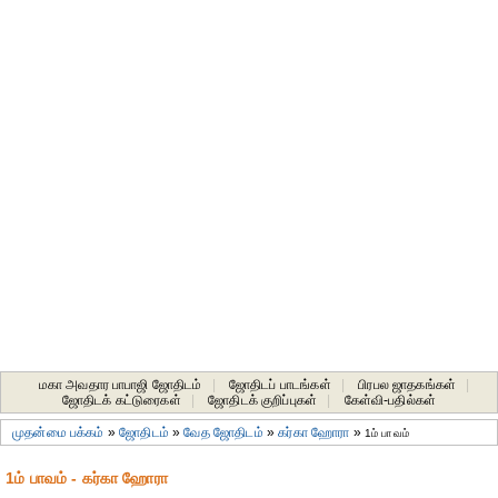
மகா அவதார பாபாஜி ஜோதிடம்
|
ஜோதிடப் பாடங்கள்
|
பிரபல ஜாதகங்கள்
|
ஜோதிடக் கட்டுரைகள்
|
ஜோதிடக் குறிப்புகள்
|
கேள்வி-பதில்கள்
முதன்மை பக்கம்
»
ஜோதிடம்
»
வேத ஜோதிடம்
»
கர்கா ஹோரா
»
1ம் பாவம்
1ம் பாவம் - கர்கா ஹோரா