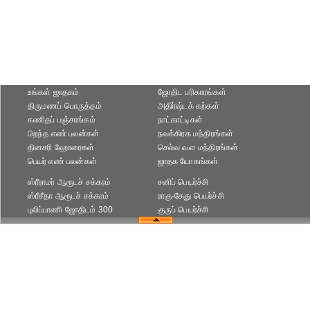
உங்கள் ஜாதகம்
ஜோதிட ப‌ரிகார‌ங்க‌ள்
திருமணப் பொருத்தம்
அதிர்ஷ்டக் கற்கள்
கணிதப் பஞ்சாங்கம்
நாட்காட்டிகள்
பிறந்த எண் பலன்கள்
நவக்கிரக மந்திரங்கள்
தினசரி ஹோரைகள்
செல்வ வள மந்திரங்கள்
பெயர் எண் பலன்கள்
ஜாதக யோகங்கள்
ஸ்ரீராமர் ஆரூடச் சக்கரம்
சனிப் பெயர்ச்சி
ஸ்ரீசீதா ஆரூடச் சக்கரம்
ராகு-கேது பெயர்ச்சி
புலிப்பாணி ஜோதிடம் 300
குருப் பெயர்ச்சி