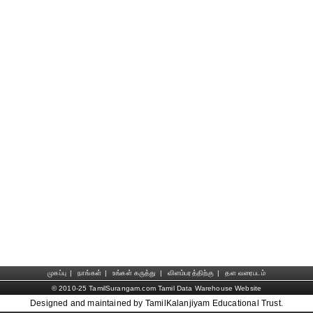
முகப்பு
|
நாங்கள்
|
உங்கள் கருத்து
|
விளம்பரத்திற்கு
|
தள வரைபடம்
© 2010-25 TamilSurangam.com Tamil Data Warehouse Website
Designed and maintained by TamilKalanjiyam Educational Trust.