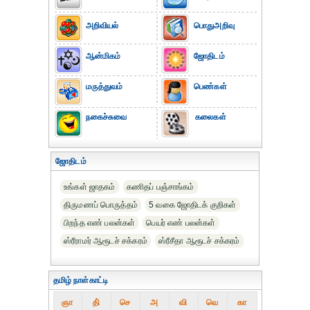
அறிவியல்
பொதுஅறிவு
ஆன்மிகம்
ஜோதிடம்
மருத்துவம்
பெண்கள்
நகைச்சுவை
கலைகள்
ஜோதிடம்
உங்கள் ஜாதகம்
கணிதப் பஞ்சாங்கம்
திருமணப் பொருத்தம்
5 வகை ஜோதிடக் குறிகள்
பிறந்த எண் பலன்கள்
பெயர் எண் பலன்கள்
ஸ்ரீராமர் ஆரூடச் சக்கரம்
ஸ்ரீசீதா ஆரூடச் சக்கரம்
தமிழ் நாள்காட்டி
ஞா
தி்
செ
அ
வி
வெ
கா