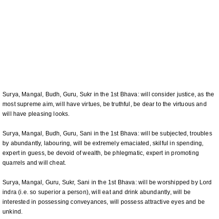
Surya, Mangal, Budh, Guru, Sukr in the 1st Bhava: will consider justice, as the
most supreme aim, will have virtues, be truthful, be dear to the virtuous and
will have pleasing looks.
Surya, Mangal, Budh, Guru, Sani in the 1st Bhava: will be subjected, troubles
by abundantly, labouring, will be extremely emaciated, skilful in spending,
expert in guess, be devoid of wealth, be phlegmatic, expert in promoting
quarrels and will cheat.
Surya, Mangal, Guru, Sukr, Sani in the 1st Bhava: will be worshipped by Lord
indra (i.e. so superior a person), will eat and drink abundantly, will be
interested in possessing conveyances, will possess attractive eyes and be
unkind.