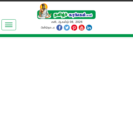
இலக்கியங்கள்
சனி, ஆகஸ்டு 08, 2026
பின்தொடர
தமிழ் உலகம்
அறிவியல்
பொதுஅறிவு
ஆன்மிகம்
ஜோதிடம்
மருத்துவம்
பெண்கள் பகுதி
நகைச்சுவை
கலையுலகம்