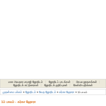
மகா அவதார பாபாஜி ஜோதிடம்
|
ஜோதிடப் பாடங்கள்
|
பிரபல ஜாதகங்கள்
|
ஜோதிடக் கட்டுரைகள்
|
ஜோதிடக் குறிப்புகள்
|
கேள்வி-பதில்கள்
முதன்மை பக்கம்
»
ஜோதிடம்
»
வேத ஜோதிடம்
»
கர்கா ஹோரா
»
1ம் பாவம்
1ம் பாவம் - கர்கா ஹோரா