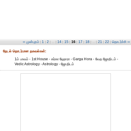
‹‹ முன்புறம்
1
2
14
15
16
17
18
21
22
தொடர்ச்சி ››
|
|
| ... |
|
|
|
|
| ... |
|
|
தேட‌ல் தொட‌ர்பான தகவ‌ல்க‌ள்:
1ம் பாவம் - 1st House - கர்கா ஹோரா - Garga Hora - வேத ஜோதிடம் -
Vedic Astrology - Astrology - ஜோதிடம்