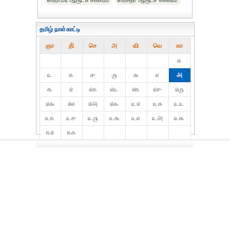
ஸ்ரீராமர் ஆரூடச் சக்கரம்
ஸ்ரீசீதா ஆரூடச் சக்கரம்
தமிழ் நாள்காட்டி
ஞா
தி்
செ
அ
வி
வெ
கா
௧
௨
௩
௪
௫
௬
௭
௮
௯
௰
௰௧
௰௨
௰௩
௰௪
௰௫
௰௬
௰௭
௰௮
௰௯
௨௰
௨௧
௨௨
௨௩
௨௪
௨௫
௨௬
௨௭
௨௮
௨௯
௩௰
௩௧