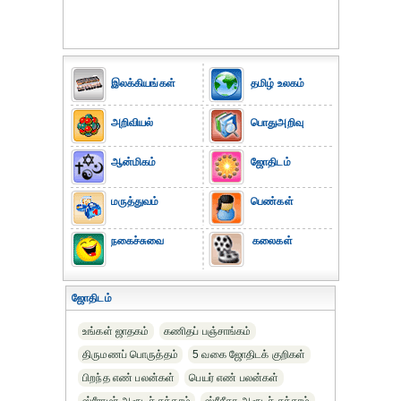
இலக்கியங்கள்
தமிழ் உலகம்
அறிவியல்
பொதுஅறிவு
ஆன்மிகம்
ஜோதிடம்
மருத்துவம்
பெண்கள்
நகைச்சுவை
கலைகள்
ஜோதிடம்
உங்கள் ஜாதகம்
கணிதப் பஞ்சாங்கம்
திருமணப் பொருத்தம்
5 வகை ஜோதிடக் குறிகள்
பிறந்த எண் பலன்கள்
பெயர் எண் பலன்கள்