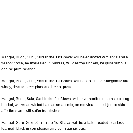
Mangal, Budh, Guru, Sukr in the 1st Bhava: will be endowed with sons and a
fleet of horse, be interested in Sastras, will destroy sinners, be quite famous
and be pure-hearted.
Mangal, Budh, Guru, Sani in the 1st Bhava: will be foolish, be phlegmatic and
windy, dear to preceptors and be not proud.
Mangal, Budh, Sukr, Sani in the 1st Bhava: will have horrible notions, be long-
bodied, will wear twisted hair, as an ascetic, be not virtuous, subject to skin
afflictions and will suffer from itches.
Mangal, Guru, Sukr, Sani in the 1st Bhava: will be a bald-headed, fearless,
learned, black in complexion and be in auspicious.