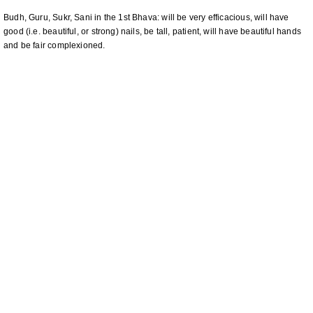
Budh, Guru, Sukr, Sani in the 1st Bhava: will be very efficacious, will have
good (i.e. beautiful, or strong) nails, be tall, patient, will have beautiful hands
and be fair complexioned.