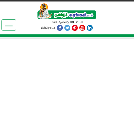
இலக்கியங்கள்
சனி, ஆகஸ்டு 08, 2026
பின்தொடர
தமிழ் உலகம்
அறிவியல்
பொதுஅறிவு
ஆன்மிகம்
ஜோதிடம்
மருத்துவம்
பெண்கள் பகுதி
நகைச்சுவை
கலையுலகம்