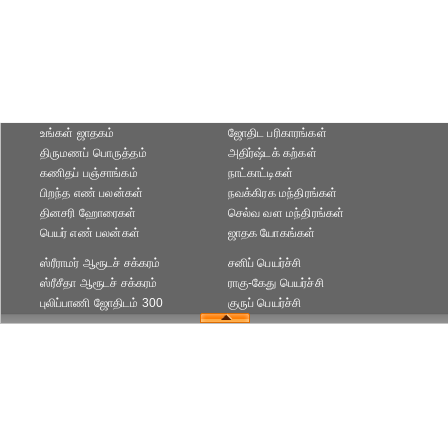
உங்கள் ஜாதகம்
ஜோதிட ப‌ரிகார‌ங்க‌ள்
திருமணப் பொருத்தம்
அதிர்ஷ்டக் கற்கள்
கணிதப் பஞ்சாங்கம்
நாட்காட்டிகள்
பிறந்த எண் பலன்கள்
நவக்கிரக மந்திரங்கள்
தினசரி ஹோரைகள்
செல்வ வள மந்திரங்கள்
பெயர் எண் பலன்கள்
ஜாதக யோகங்கள்
ஸ்ரீராமர் ஆரூடச் சக்கரம்
சனிப் பெயர்ச்சி
ஸ்ரீசீதா ஆரூடச் சக்கரம்
ராகு-கேது பெயர்ச்சி
புலிப்பாணி ஜோதிடம் 300
குருப் பெயர்ச்சி