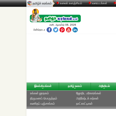
தமிழ்ச் சுரங்கம்
கலைக் களஞ்சியம்
வரைபடங்கள்
சனி, ஆகஸ்டு 08, 2026
பின்தொடர
இலக்கியங்கள்
தமிழ் உலகம்
அறிவியல்
உங்கள் ஜாதகம்
ஜோதிட ப‌ரிகார‌ங்க‌ள்
திருமணப் பொருத்தம்
அதிர்ஷ்டக் கற்கள்
கணிதப் பஞ்சாங்கம்
நாட்காட்டிகள்