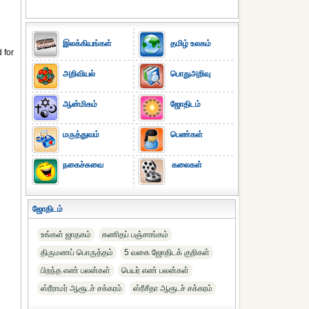
இலக்கியங்கள்
தமிழ் உலகம்
 for
அறிவியல்
பொதுஅறிவு
ஆன்மிகம்
ஜோதிடம்
மருத்துவம்
பெண்கள்
நகைச்சுவை
கலைகள்
ஜோதிடம்
உங்கள் ஜாதகம்
கணிதப் பஞ்சாங்கம்
திருமணப் பொருத்தம்
5 வகை ஜோதிடக் குறிகள்
பிறந்த எண் பலன்கள்
பெயர் எண் பலன்கள்
ஸ்ரீராமர் ஆரூடச் சக்கரம்
ஸ்ரீசீதா ஆரூடச் சக்கரம்