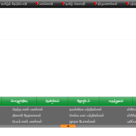
தமிழ்த் தேடுபொறி
வானொலி
தமிழ் அகராதி்
திருமணங்கள்
புத்
பொதுஅறிவு
ஆன்மிகம்
ஜோதிடம்
மருத்துவம்
பிறந்த எண் பலன்கள்
நவக்கிரக மந்திரங்கள்
ஸ்ரீர
தினசரி ஹோரைகள்
செல்வ வள மந்திரங்கள்
ஸ்ரீச
பெயர் எண் பலன்கள்
ஜாதக யோகங்கள்
புலிப