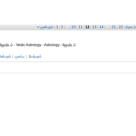
‹‹ முன்புறம்
1
2
10
11
12
13
14
21
22
தொடர்ச
|
|
| ... |
|
|
|
|
| ... |
|
|
ஜோதிடம் - Vedic Astrology - Astrology - ஜோதிடம்
பின்புறம்
|
முகப்பு
|
மேற்புறம்