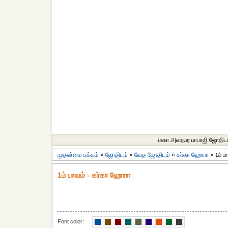
மகா அவதார பாபாஜி ஜோதிட
முதன்மை பக்கம்
»
ஜோதிடம்
»
வேத ஜோதிடம்
»
கர்கா ஹோரா
»
1ம் ப
1ம் பாவம் - கர்கா ஹோரா
Font color: