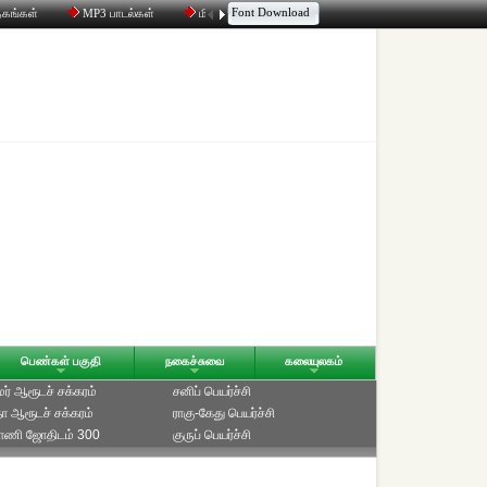
Font Download
தகங்கள்
MP3 பாடல்கள்
மின்னஞ்சல்
திரட்டி
உரையாடல்
பெண்கள் பகுதி
நகைச்சுவை
கலையுலகம்
ாமர் ஆரூடச் சக்கரம்
சனிப் பெயர்ச்சி
ீதா ஆரூடச் சக்கரம்
ராகு-கேது பெயர்ச்சி
்பாணி ஜோதிடம் 300
குருப் பெயர்ச்சி