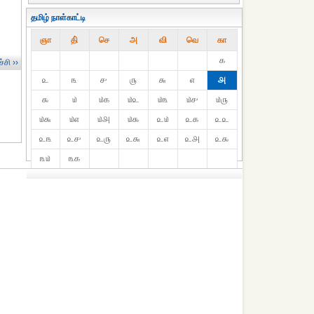
தமிழ் நாள்காட்டி
ஞா
தி்
செ
அ
வி
வெ
கா
௧
்சி ››
௨
௩
௪
௫
௬
௭
௮
௯
௰
௰௧
௰௨
௰௩
௰௪
௰௫
௰௬
௰௭
௰௮
௰௯
௨௰
௨௧
௨௨
௨௩
௨௪
௨௫
௨௬
௨௭
௨௮
௨௯
௩௰
௩௧