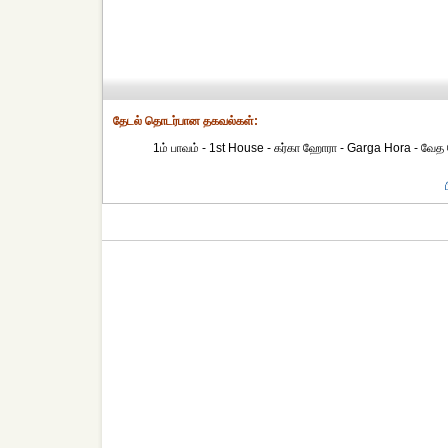
தேட‌ல் தொட‌ர்பான தகவ‌ல்க‌ள்:
1ம் பாவம் - 1st House - கர்கா ஹோரா - Garga Hora - வேத 