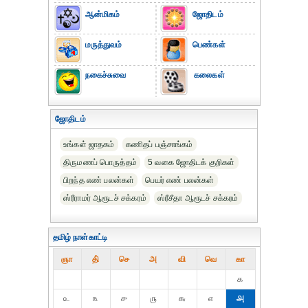
ஆன்மிகம்
ஜோதிடம்
மருத்துவம்
பெண்கள்
நகைச்சுவை
கலைகள்
ஜோதிடம்
உங்கள் ஜாதகம்
கணிதப் பஞ்சாங்கம்
திருமணப் பொருத்தம்
5 வகை ஜோதிடக் குறிகள்
பிறந்த எண் பலன்கள்
பெயர் எண் பலன்கள்
ஸ்ரீராமர் ஆரூடச் சக்கரம்
ஸ்ரீசீதா ஆரூடச் சக்கரம்
தமிழ் நாள்காட்டி
ஞா
தி்
செ
அ
வி
வெ
கா
௧
௨
௩
௪
௫
௬
௭
௮