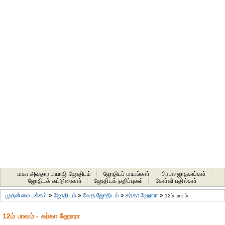
மகா அவதார பாபாஜி ஜோதிடம்
|
ஜோதிடப் பாடங்கள்
|
பிரபல ஜாதகங்கள்
|
ஜோதிடக் கட்டுரைகள்
|
ஜோதிடக் குறிப்புகள்
|
கேள்வி-பதில்கள்
முதன்மை பக்கம்
»
ஜோதிடம்
»
வேத ஜோதிடம்
»
கர்கா ஹோரா
»
12ம் பாவம்
12ம் பாவம் - கர்கா ஹோரா