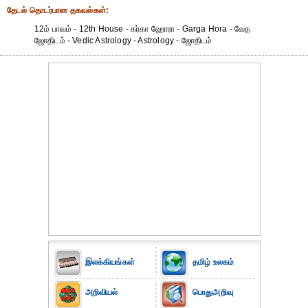
தேட‌ல் தொட‌ர்பான தகவ‌ல்க‌ள்:
12ம் பாவம் - 12th House - கர்கா ஹோரா - Garga Hora - வேத
ஜோதிடம் - Vedic Astrology - Astrology - ஜோதிடம்
இலக்கியங்கள்
தமிழ் உலகம்
அறிவியல்
பொதுஅறிவு