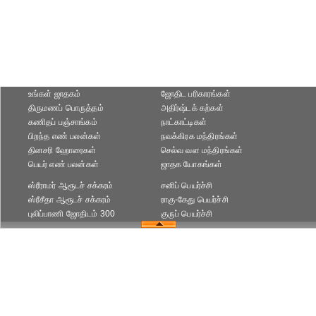
உங்கள் ஜாதகம்
ஜோதிட ப‌ரிகார‌ங்க‌ள்
திருமணப் பொருத்தம்
அதிர்ஷ்டக் கற்கள்
கணிதப் பஞ்சாங்கம்
நாட்காட்டிகள்
பிறந்த எண் பலன்கள்
நவக்கிரக மந்திரங்கள்
தினசரி ஹோரைகள்
செல்வ வள மந்திரங்கள்
பெயர் எண் பலன்கள்
ஜாதக யோகங்கள்
ஸ்ரீராமர் ஆரூடச் சக்கரம்
சனிப் பெயர்ச்சி
ஸ்ரீசீதா ஆரூடச் சக்கரம்
ராகு-கேது பெயர்ச்சி
புலிப்பாணி ஜோதிடம் 300
குருப் பெயர்ச்சி