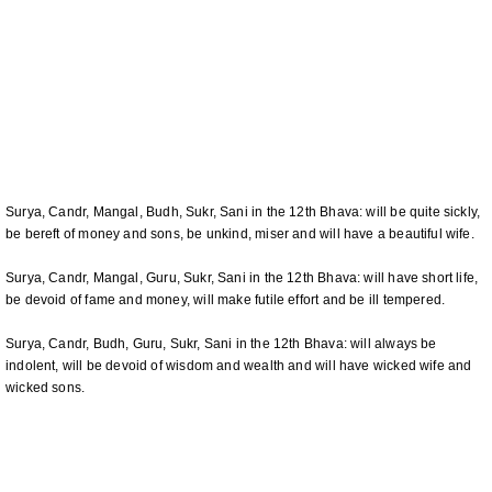
Surya, Candr, Mangal, Budh, Sukr, Sani in the 12th Bhava: will be quite sickly,
be bereft of money and sons, be unkind, miser and will have a beautiful wife.
Surya, Candr, Mangal, Guru, Sukr, Sani in the 12th Bhava: will have short life,
be devoid of fame and money, will make futile effort and be ill tempered.
Surya, Candr, Budh, Guru, Sukr, Sani in the 12th Bhava: will always be
indolent, will be devoid of wisdom and wealth and will have wicked wife and
wicked sons.