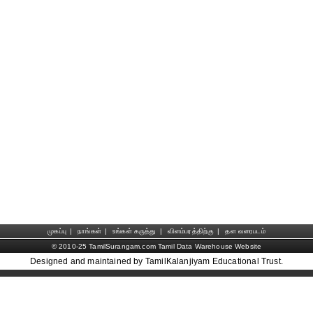
முகப்பு
|
நாங்கள்
|
உங்கள் கருத்து
|
விளம்பரத்திற்கு
|
தள வரைபடம்
© 2010-25 TamilSurangam.com Tamil Data Warehouse Website
Designed and maintained by TamilKalanjiyam Educational Trust.