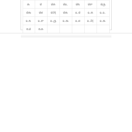
௯
௰
௰௧
௰௨
௰௩
௰௪
௰௫
௰௬
௰௭
௰௮
௰௯
௨௰
௨௧
௨௨
௨௩
௨௪
௨௫
௨௬
௨௭
௨௮
௨௯
௩௰
௩௧