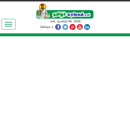
இலக்கியங்கள்
சனி, ஆகஸ்டு 08, 2026
பின்தொடர
தமிழ் உலகம்
அறிவியல்
பொதுஅறிவு
ஆன்மிகம்
ஜோதிடம்
மருத்துவம்
பெண்கள் பகுதி
நகைச்சுவை
கலையுலகம்