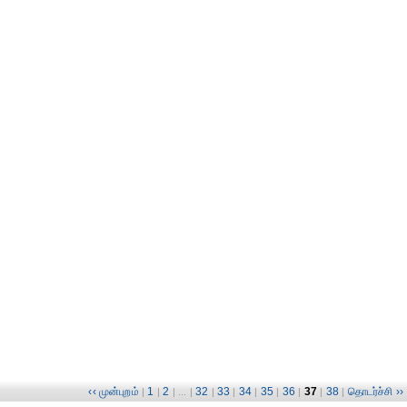
‹‹ முன்புறம்
1
2
32
33
34
35
36
37
38
தொடர்ச்சி ››
|
|
| ... |
|
|
|
|
|
|
|