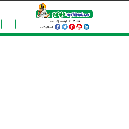
இலக்கியங்கள்
சனி, ஆகஸ்டு 08, 2026
பின்தொடர
தமிழ் உலகம்
அறிவியல்
பொதுஅறிவு
ஆன்மிகம்
ஜோதிடம்
மருத்துவம்
பெண்கள் பகுதி
நகைச்சுவை
கலையுலகம்