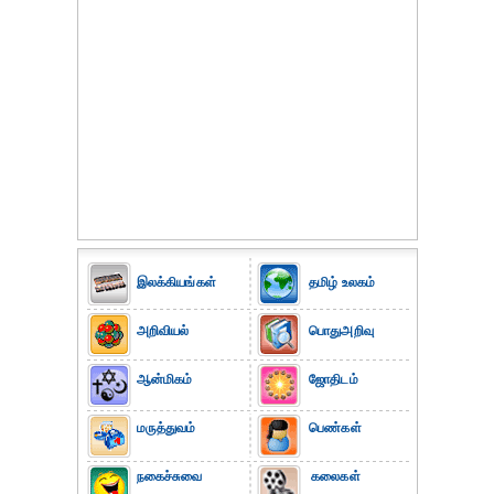
இலக்கியங்கள்
தமிழ் உலகம்
அறிவியல்
பொதுஅறிவு
ஆன்மிகம்
ஜோதிடம்
மருத்துவம்
பெண்கள்
நகைச்சுவை
கலைகள்