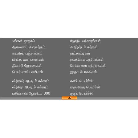
உங்கள் ஜாதகம்
ஜோதிட ப‌ரிகார‌ங்க‌ள்
திருமணப் பொருத்தம்
அதிர்ஷ்டக் கற்கள்
கணிதப் பஞ்சாங்கம்
நாட்காட்டிகள்
பிறந்த எண் பலன்கள்
நவக்கிரக மந்திரங்கள்
தினசரி ஹோரைகள்
செல்வ வள மந்திரங்கள்
பெயர் எண் பலன்கள்
ஜாதக யோகங்கள்
ஸ்ரீராமர் ஆரூடச் சக்கரம்
சனிப் பெயர்ச்சி
ஸ்ரீசீதா ஆரூடச் சக்கரம்
ராகு-கேது பெயர்ச்சி
புலிப்பாணி ஜோதிடம் 300
குருப் பெயர்ச்சி