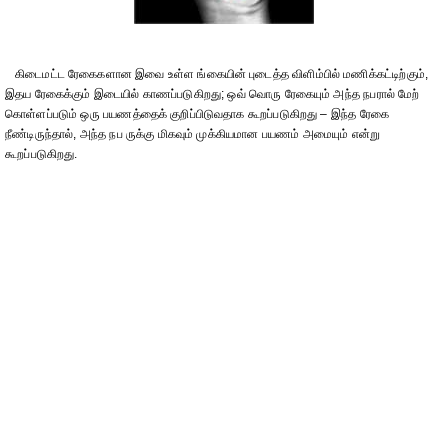
கிடைமட்ட ரேகைகளான இவை உள்ள ங்கையின் புடைத்த விளிம்பில் மணிக்கட்டிற்கும்,
இதய ரேகைக்கும் இடையில் காணப்படுகிறது; ஒவ் வொரு ரேகையும் அந்த நபரால் மேற்
கொள்ளப்படும் ஒரு பயணத்தைக் குறிப்பிடுவதாக கூறப்படுகிறது – இந்த ரேகை
நீண்டிருந்தால், அந்த நப ருக்கு மிகவும் முக்கியமான பயணம் அமையும் என்று
கூறப்படுகிறது.