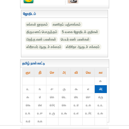
ஜோதிடம்
உங்கள் ஜாதகம்
கணிதப் பஞ்சாங்கம்
திருமணப் பொருத்தம்
5 வகை ஜோதிடக் குறிகள்
பிறந்த எண் பலன்கள்
பெயர் எண் பலன்கள்
ஸ்ரீராமர் ஆரூடச் சக்கரம்
ஸ்ரீசீதா ஆரூடச் சக்கரம்
தமிழ் நாள்காட்டி
ஞா
தி்
செ
அ
வி
வெ
கா
௧
௨
௩
௪
௫
௬
௭
௮
௯
௰
௰௧
௰௨
௰௩
௰௪
௰௫
௰௬
௰௭
௰௮
௰௯
௨௰
௨௧
௨௨
௨௩
௨௪
௨௫
௨௬
௨௭
௨௮
௨௯
௩௰
௩௧