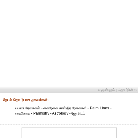
‹‹ முன்புறம்
தொடர்ச்சி ››
|
தேட‌ல் தொட‌ர்பான தகவ‌ல்க‌ள்:
பயண ரேகைகள் - கைரேகை சாஸ்திர ரேகைகள் - Palm Lines -
கைரேகை - Palmistry - Astrology - ஜோதிடம்