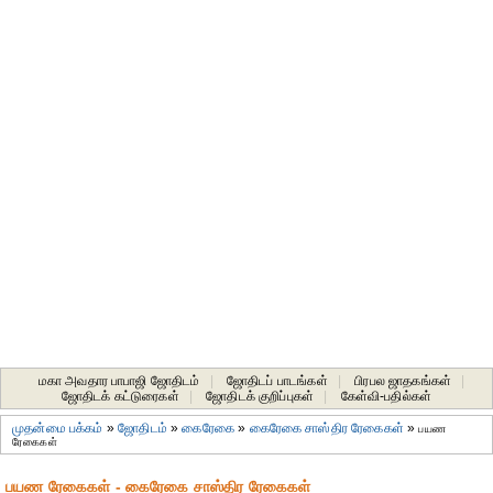
மகா அவதார பாபாஜி ஜோதிடம்
|
ஜோதிடப் பாடங்கள்
|
பிரபல ஜாதகங்கள்
|
ஜோதிடக் கட்டுரைகள்
|
ஜோதிடக் குறிப்புகள்
|
கேள்வி-பதில்கள்
முதன்மை பக்கம்
»
ஜோதிடம்
»
கைரேகை
»
கைரேகை சாஸ்திர ரேகைகள்
»
பயண
ரேகைகள்
பயண ரேகைகள் - கைரேகை சாஸ்திர ரேகைகள்