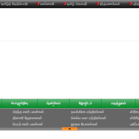
தமிழ்த் தேடுபொறி
வானொலி
தமிழ் அகராதி்
திருமணங்கள்
புத்
பொதுஅறிவு
ஆன்மிகம்
ஜோதிடம்
மருத்துவம்
பிறந்த எண் பலன்கள்
நவக்கிரக மந்திரங்கள்
ஸ்ரீர
தினசரி ஹோரைகள்
செல்வ வள மந்திரங்கள்
ஸ்ரீச
பெயர் எண் பலன்கள்
ஜாதக யோகங்கள்
புலிப