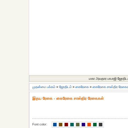
மகா அவதார பாபாஜி ஜோதிட
முதன்மை பக்கம்
»
ஜோதிடம்
»
கைரேகை
»
கைரேகை சாஸ்திர ரேகை
இதய ரேகை - கைரேகை சாஸ்திர ரேகைகள்
Font color: