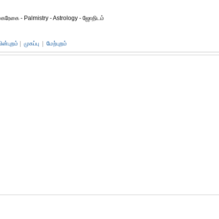
ரேகை - Palmistry - Astrology - ஜோதிடம்
பின்புறம்
|
முகப்பு
|
மேற்புறம்