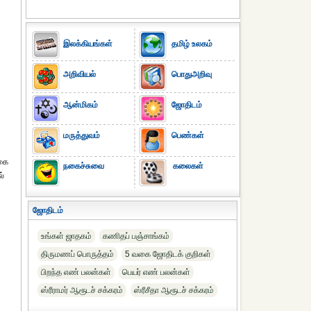
இலக்கியங்கள்
தமிழ் உலகம்
அறிவியல்
பொதுஅறிவு
ஆன்மிகம்
ஜோதிடம்
மருத்துவம்
பெண்கள்
ேகை
நகைச்சுவை
கலைகள்
ல்
ஜோதிடம்
உங்கள் ஜாதகம்
கணிதப் பஞ்சாங்கம்
திருமணப் பொருத்தம்
5 வகை ஜோதிடக் குறிகள்
பிறந்த எண் பலன்கள்
பெயர் எண் பலன்கள்
ஸ்ரீராமர் ஆரூடச் சக்கரம்
ஸ்ரீசீதா ஆரூடச் சக்கரம்