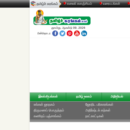
தமிழ்ச் சுரங்கம்
கலைக் களஞ்சியம்
வரைபடங்கள்
ஞாயிறு, ஆகஸ்டு 09, 2026
பின்தொடர
இலக்கியங்கள்
தமிழ் உலகம்
அறிவியல்
உங்கள் ஜாதகம்
ஜோதிட ப‌ரிகார‌ங்க‌ள்
திருமணப் பொருத்தம்
அதிர்ஷ்டக் கற்கள்
கணிதப் பஞ்சாங்கம்
நாட்காட்டிகள்