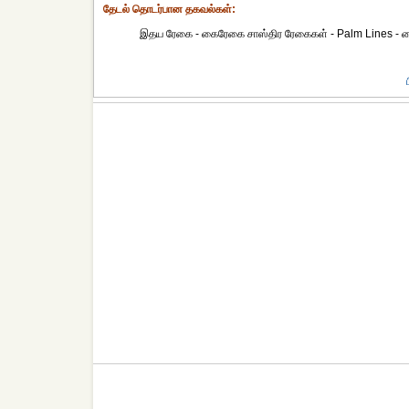
தேட‌ல் தொட‌ர்பான தகவ‌ல்க‌ள்:
இதய ரேகை - கைரேகை சாஸ்திர ரேகைகள் - Palm Lines - கை