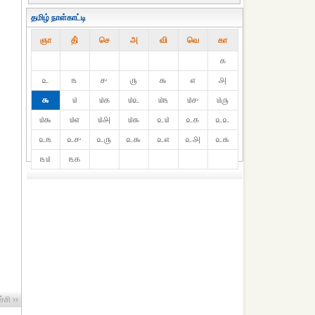
தமிழ் நாள்காட்டி
ஞா
தி்
செ
அ
வி
வெ
கா
௧
௨
௩
௪
௫
௬
௭
௮
௯
௰
௰௧
௰௨
௰௩
௰௪
௰௫
௰௬
௰௭
௰௮
௰௯
௨௰
௨௧
௨௨
௨௩
௨௪
௨௫
௨௬
௨௭
௨௮
௨௯
௩௰
௩௧
்சி ››