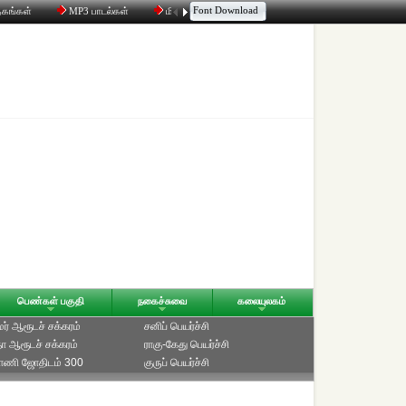
Font Download
தகங்கள்
MP3 பாடல்கள்
மின்னஞ்சல்
திரட்டி
உரையாடல்
பெண்கள் பகுதி
நகைச்சுவை
கலையுலகம்
ாமர் ஆரூடச் சக்கரம்
சனிப் பெயர்ச்சி
ீதா ஆரூடச் சக்கரம்
ராகு-கேது பெயர்ச்சி
்பாணி ஜோதிடம் 300
குருப் பெயர்ச்சி