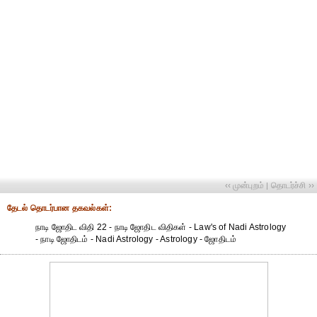
‹‹ முன்புறம்
தொடர்ச்சி ››
|
தேட‌ல் தொட‌ர்பான தகவ‌ல்க‌ள்:
நாடி ஜோதிட விதி 22 - நாடி ஜோதிட விதிகள் - Law's of Nadi Astrology
- நாடி ஜோதிடம் - Nadi Astrology - Astrology - ஜோதிடம்