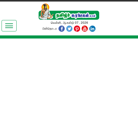
இலக்கியங்கள்
வெள்ளி, ஆகஸ்டு 07, 2026
பின்தொடர
தமிழ் உலகம்
அறிவியல்
பொதுஅறிவு
ஆன்மிகம்
ஜோதிடம்
மருத்துவம்
பெண்கள் பகுதி
நகைச்சுவை
கலையுலகம்