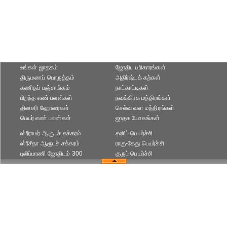
உங்கள் ஜாதகம்
ஜோதிட ப‌ரிகார‌ங்க‌ள்
திருமணப் பொருத்தம்
அதிர்ஷ்டக் கற்கள்
கணிதப் பஞ்சாங்கம்
நாட்காட்டிகள்
பிறந்த எண் பலன்கள்
நவக்கிரக மந்திரங்கள்
தினசரி ஹோரைகள்
செல்வ வள மந்திரங்கள்
பெயர் எண் பலன்கள்
ஜாதக யோகங்கள்
ஸ்ரீராமர் ஆரூடச் சக்கரம்
சனிப் பெயர்ச்சி
ஸ்ரீசீதா ஆரூடச் சக்கரம்
ராகு-கேது பெயர்ச்சி
புலிப்பாணி ஜோதிடம் 300
குருப் பெயர்ச்சி