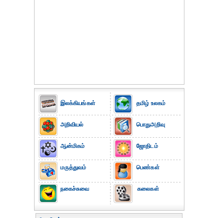
இலக்கியங்கள்
தமிழ் உலகம்
அறிவியல்
பொதுஅறிவு
ஆன்மிகம்
ஜோதிடம்
மருத்துவம்
பெண்கள்
நகைச்சுவை
கலைகள்