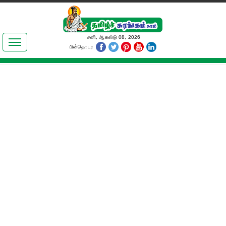
இலக்கியங்கள்
சனி, ஆகஸ்டு 08, 2026
பின்தொடர
தமிழ் உலகம்
அறிவியல்
பொதுஅறிவு
ஆன்மிகம்
ஜோதிடம்
மருத்துவம்
பெண்கள் பகுதி
நகைச்சுவை
கலையுலகம்