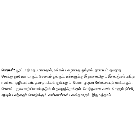
பொருள்:
பூரட்டாதி உதயமானதால், உங்கள் புகழானது ஓங்கும். நாணயம் தவறாத
சொல்லுறுதி உண்டாகும். செல்வம் ஓங்கும். உங்களுக்கு இதுவரையிலும் இடைஞ்சல் புரிந்த
ஈனர்கள் ஒழிவார்கள். தன-தான்யக் குவியலும், பொன் பூஷண சேர்க்கையும் உண்டாகும்.
கொண்ட குணவதியினால் குடும்பம் தழைத்தோங்கும். கெடுதலான கண்டங்களும் நீங்கி,
ஆயுள் பலத்தைக் கொடுக்கும். எண்ணங்கள் பலவிதமாகும். இது உத்தமம்.