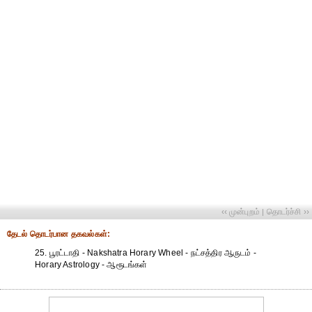
‹‹ முன்புறம்
தொடர்ச்சி ››
|
தேட‌ல் தொட‌ர்பான தகவ‌ல்க‌ள்:
25. பூரட்டாதி - Nakshatra Horary Wheel - நட்சத்திர ஆருடம் -
Horary Astrology - ஆரூடங்கள்