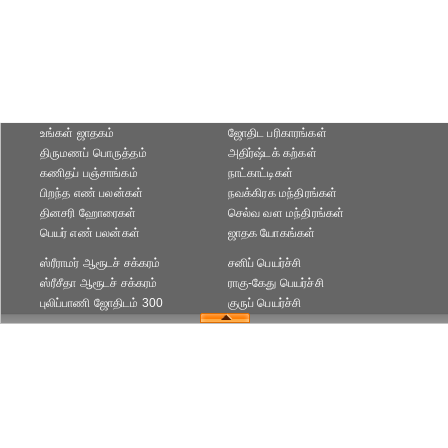
உங்கள் ஜாதகம்
ஜோதிட ப‌ரிகார‌ங்க‌ள்
திருமணப் பொருத்தம்
அதிர்ஷ்டக் கற்கள்
கணிதப் பஞ்சாங்கம்
நாட்காட்டிகள்
பிறந்த எண் பலன்கள்
நவக்கிரக மந்திரங்கள்
தினசரி ஹோரைகள்
செல்வ வள மந்திரங்கள்
பெயர் எண் பலன்கள்
ஜாதக யோகங்கள்
ஸ்ரீராமர் ஆரூடச் சக்கரம்
சனிப் பெயர்ச்சி
ஸ்ரீசீதா ஆரூடச் சக்கரம்
ராகு-கேது பெயர்ச்சி
புலிப்பாணி ஜோதிடம் 300
குருப் பெயர்ச்சி