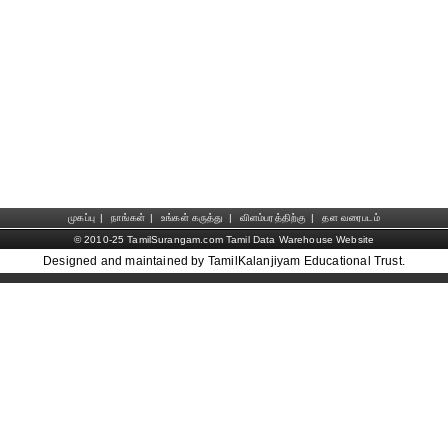
முகப்பு
|
நாங்கள்
|
உங்கள் கருத்து
|
விளம்பரத்திற்கு
|
தள வரைபடம்
© 2010-25 TamilSurangam.com Tamil Data Warehouse Website
Designed and maintained by TamilKalanjiyam Educational Trust.