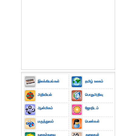
இலக்கியங்கள்
தமிழ் உலகம்
அறிவியல்
பொதுஅறிவு
ஆன்மிகம்
ஜோதிடம்
மருத்துவம்
பெண்கள்
நகைச்சுவை
கலைகள்