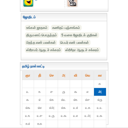
ஜோதிடம்
உங்கள் ஜாதகம்
கணிதப் பஞ்சாங்கம்
திருமணப் பொருத்தம்
5 வகை ஜோதிடக் குறிகள்
பிறந்த எண் பலன்கள்
பெயர் எண் பலன்கள்
ஸ்ரீராமர் ஆரூடச் சக்கரம்
ஸ்ரீசீதா ஆரூடச் சக்கரம்
தமிழ் நாள்காட்டி
ஞா
தி்
செ
அ
வி
வெ
கா
௧
௨
௩
௪
௫
௬
௭
௮
௯
௰
௰௧
௰௨
௰௩
௰௪
௰௫
௰௬
௰௭
௰௮
௰௯
௨௰
௨௧
௨௨
௨௩
௨௪
௨௫
௨௬
௨௭
௨௮
௨௯
௩௰
௩௧