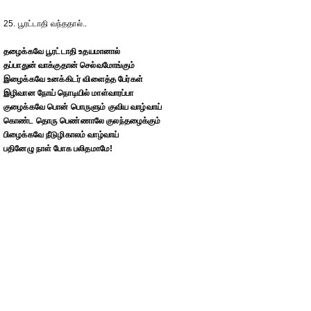
25. பூரட்டாதி வந்ததால்..
தழைக்கவே பூரட்டாதி உதயமானால்
தப்பாதுன் வாக்குதான் செல்வமோங்கும்
இழைக்கவே உனக்கிடர் விளைத்த பேர்கள்
இழிவான நோய் நொடியில் மாள்வாரப்பா
குழைக்கவே பொன் பொருளும் குவிய வாழ்வாய்
கொண்ட தொரு பெண்ணாலே குலந்தழைக்கும்
பிழைக்கவே நீடுழிகாலம் வாழ்வாய்
பதினேழு நாள் போக பலிதமாமே!