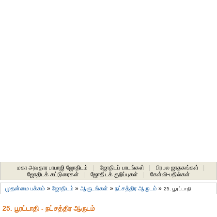
மகா அவதார பாபாஜி ஜோதிடம்
|
ஜோதிடப் பாடங்கள்
|
பிரபல ஜாதகங்கள்
|
ஜோதிடக் கட்டுரைகள்
|
ஜோதிடக் குறிப்புகள்
|
கேள்வி-பதில்கள்
முதன்மை பக்கம்
»
ஜோதிடம்
»
ஆரூடங்கள்
»
நட்சத்திர ஆருடம்
»
25. பூரட்டாதி
25. பூரட்டாதி - நட்சத்திர ஆருடம்