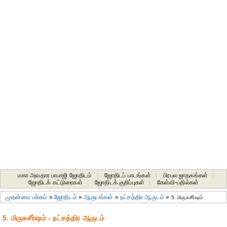
மகா அவதார பாபாஜி ஜோதிடம்
|
ஜோதிடப் பாடங்கள்
|
பிரபல ஜாதகங்கள்
|
ஜோதிடக் கட்டுரைகள்
|
ஜோதிடக் குறிப்புகள்
|
கேள்வி-பதில்கள்
முதன்மை பக்கம்
»
ஜோதிடம்
»
ஆரூடங்கள்
»
நட்சத்திர ஆருடம்
»
5. மிருகசீர்ஷம்
5. மிருகசீர்ஷம் - நட்சத்திர ஆருடம்