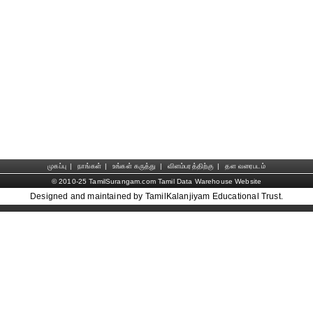
முகப்பு
|
நாங்கள்
|
உங்கள் கருத்து
|
விளம்பரத்திற்கு
|
தள வரைபடம்
© 2010-25 TamilSurangam.com Tamil Data Warehouse Website
Designed and maintained by TamilKalanjiyam Educational Trust.