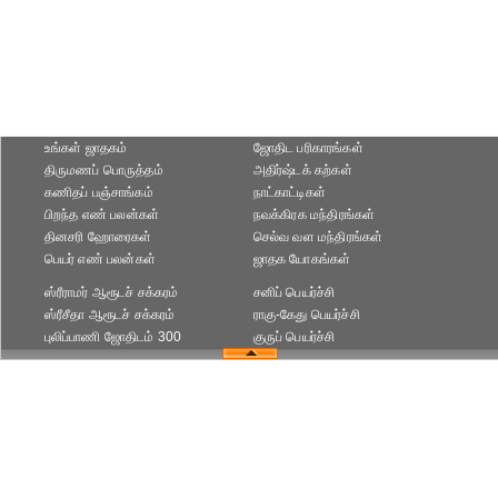
உங்கள் ஜாதகம்
ஜோதிட ப‌ரிகார‌ங்க‌ள்
திருமணப் பொருத்தம்
அதிர்ஷ்டக் கற்கள்
கணிதப் பஞ்சாங்கம்
நாட்காட்டிகள்
பிறந்த எண் பலன்கள்
நவக்கிரக மந்திரங்கள்
தினசரி ஹோரைகள்
செல்வ வள மந்திரங்கள்
பெயர் எண் பலன்கள்
ஜாதக யோகங்கள்
ஸ்ரீராமர் ஆரூடச் சக்கரம்
சனிப் பெயர்ச்சி
ஸ்ரீசீதா ஆரூடச் சக்கரம்
ராகு-கேது பெயர்ச்சி
புலிப்பாணி ஜோதிடம் 300
குருப் பெயர்ச்சி