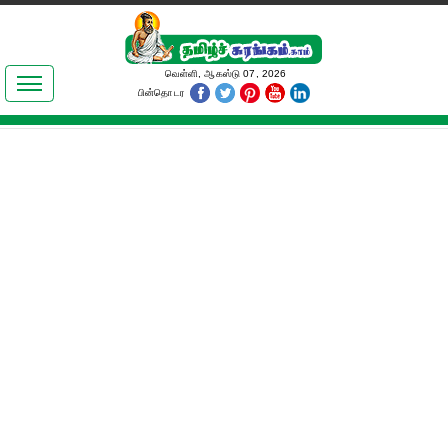
இலக்கியங்கள்
வெள்ளி, ஆகஸ்டு 07, 2026
பின்தொடர
தமிழ் உலகம்
அறிவியல்
பொதுஅறிவு
ஆன்மிகம்
ஜோதிடம்
மருத்துவம்
பெண்கள் பகுதி
நகைச்சுவை
கலையுலகம்