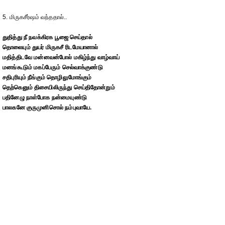
5. மிருகசீர்ஷம் வந்ததால்..
துதித்து நீ நவக்கிரக பூஜை செய்தால்
தொலையும் துயர் மிருகசீ ரிடமேயானால்
மதித்திடவே மன்னவன்போல் மகிழ்ந்து வாழ்வாய்
மனங்கூடும் மகப்பேரும் செல்வாக்குண்டு
சதிபுரியும் நீங்கும் தொழிலுமோங்கும்
தெற்கெனும் திசையிலிருந்து செய்திதோன்றும்
பதினேழு நாள்போக நன்மையுண்டு
பாலகனே குருமுனிசொல் நம்புவாயே.