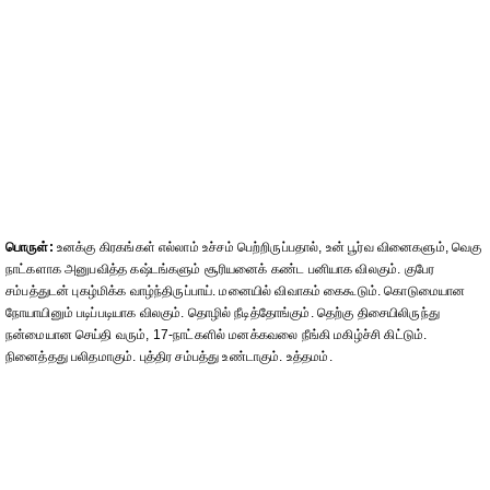
பொருள்:
உனக்கு கிரகங்கள் எல்லாம் உச்சம் பெற்றிருப்பதால், உன் பூர்வ வினைகளும், வெகு
நாட்களாக அனுபவித்த கஷ்டங்களும் சூரியனைக் கண்ட பனியாக விலகும். குபேர
சம்பத்துடன் புகழ்மிக்க வாழ்ந்திருப்பாய். மனையில் விவாகம் கைகூடும். கொடுமையான
நோயாயினும் படிப்படியாக விலகும். தொழில் நீடித்தோங்கும். தெற்கு திசையிலிருந்து
நன்மையான செய்தி வரும், 17-நாட்களில் மனக்கவலை நீங்கி மகிழ்ச்சி கிட்டும்.
நினைத்தது பலிதமாகும். புத்திர சம்பத்து உண்டாகும். உத்தமம்.