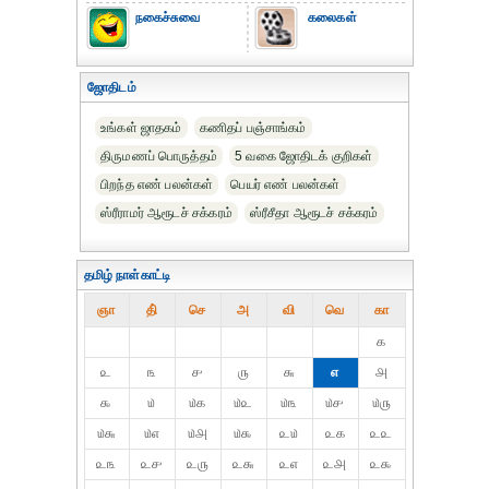
நகைச்சுவை
கலைகள்
ஜோதிடம்
உங்கள் ஜாதகம்
கணிதப் பஞ்சாங்கம்
திருமணப் பொருத்தம்
5 வகை ஜோதிடக் குறிகள்
பிறந்த எண் பலன்கள்
பெயர் எண் பலன்கள்
ஸ்ரீராமர் ஆரூடச் சக்கரம்
ஸ்ரீசீதா ஆரூடச் சக்கரம்
தமிழ் நாள்காட்டி
ஞா
தி்
செ
அ
வி
வெ
கா
௧
௨
௩
௪
௫
௬
௭
௮
௯
௰
௰௧
௰௨
௰௩
௰௪
௰௫
௰௬
௰௭
௰௮
௰௯
௨௰
௨௧
௨௨
௨௩
௨௪
௨௫
௨௬
௨௭
௨௮
௨௯