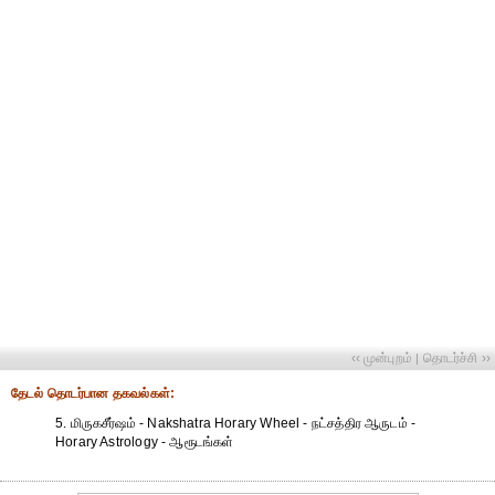
‹‹ முன்புறம்
தொடர்ச்சி ››
|
தேட‌ல் தொட‌ர்பான தகவ‌ல்க‌ள்:
5. மிருகசீர்ஷம் - Nakshatra Horary Wheel - நட்சத்திர ஆருடம் -
Horary Astrology - ஆரூடங்கள்